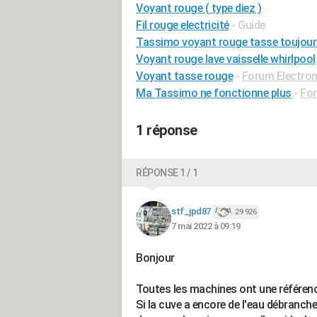
Voyant rouge ( type diez )
Fil rouge electricité
- Guide
Tassimo voyant rouge tasse toujour
Voyant rouge lave vaisselle whirlpool
Voyant tasse rouge
-
Forum Electro
Ma Tassimo ne fonctionne plus
-
For
1 réponse
RÉPONSE 1 / 1
stf_jpd87
29 926
7 mai 2022 à 09:19
Bonjour
Toutes les machines ont une référence, 
Si la cuve a encore de l'eau débranche