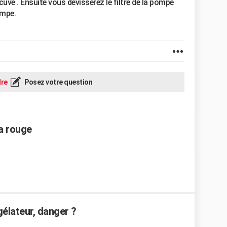
 cuve . Ensuite vous dévisserez le filtre de la pompe
ompe.
re
Posez votre question
a rouge
élateur, danger ?