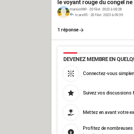
le voyant rouge du congel ne 
marius989
-
20 févr. 2023 à 08:28
Icare95
-
20 févr. 2023 à 09:39
1 réponse
DEVENEZ MEMBRE EN QUELQ
Connectez-vous simpleme
Suivez vos discussions 
Mettez en avant votre ex
Profitez de nombreuses 