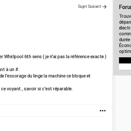
Foru
Sujet Suivant
Trouv
dépan
élect
commu
durée
Écono
optimi
 Whirlpool 6th sens ( je n'ai pas la référence exacte )
nt à un #.
de l'essorage du linge la machine ce bloque et
ce voyant , savoir si c'est réparable.