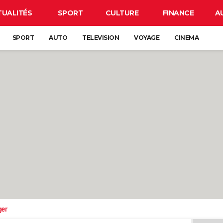
TUALITÉS
SPORT
CULTURE
FINANCE
A
SPORT
AUTO
TELEVISION
VOYAGE
CINEMA
ger