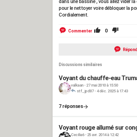
dans une bassine , vous allez vider la
pour le nettoyer voire débloquer la p
Cordialement.
0
Commenter
Répond
Discussions similaires
Voyant du chauffe-eau Trum
valkaan
-
27 mai 2010 à 15:50
stf_jpd87
-
4 déc. 2025 à 17:43
7 réponses
Voyant rouge allumé sur cong
Cecilia6
-
25 avr. 2014 à 12:42