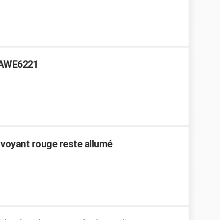
e AWE6221
voyant rouge reste allumé