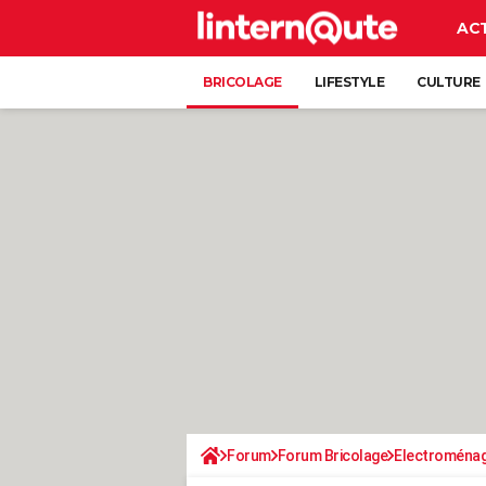
AC
BRICOLAGE
LIFESTYLE
CULTURE
Forum
Forum Bricolage
Electroména