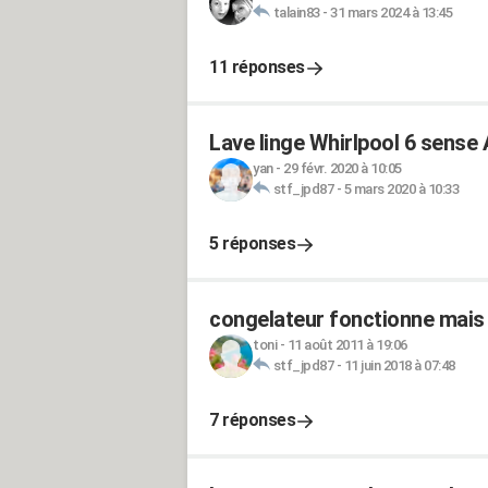
talain83
-
31 mars 2024 à 13:45
11 réponses
Lave linge Whirlpool 6 sens
yan
-
29 févr. 2020 à 10:05
stf_jpd87
-
5 mars 2020 à 10:33
5 réponses
congelateur fonctionne mais 
toni
-
11 août 2011 à 19:06
stf_jpd87
-
11 juin 2018 à 07:48
7 réponses