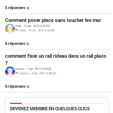
5 réponses
Comment poser placo sans toucher les mur
mek
-
12 avr. 2013 à 22:02
mek
-
13 avr. 2013 à 22:58
6 réponses
comment fixer un rail rideau dans un rail placo
?
watoo
-
1 avr. 2011 à 09:32
watoo
-
2 avr. 2011 à 08:20
6 réponses
DEVENEZ MEMBRE EN QUELQUES CLICS