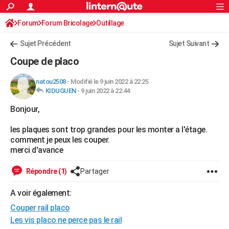
ACTUALITÉS
Forum
Forum Bricolage
Connexion
Outillage
S'inscrire
Rechercher
Société
Education
Villes
Politique
Faits Divers
Monde
+
SPORT
Sujet Précédent
Sujet Suivant
Football
Cyclisme
Forum
Coupe du monde 2026
Tennis
Rugby
CULTURE
Coupe de placo
TNT
Cinéma
Musique
Programme TV
Streaming
Sorties cinéma
+
FINANCE
natou2508
-
Modifié le 9 juin 2022 à 22:25
KIDUGUEN
-
9 juin 2022 à 22:44
Impôts
Immobilier
Banque
Crédit
Retraite
Epargne
Risques naturels par ville
Assurance
AUTO
Bonjour,
Réserver un essai
Berlines
Forum auto
Essais
Citadines
SUV
+
HIGH-TECH
les plaques sont trop grandes pour les monter a l'étage.
Meilleur smartphone
Ordinateurs
Guide high-tech
Mobiles
Internet
Jeux vidéo
+
BRICOLAGE
comment je peux les couper.
merci d'avance
Aménagement intérieur
Cuisine
Jardinage
+
Forum
Extérieur
Salle de bains
Rangement
WEEK-END
Répondre (1)
Partager
Escapades
Expositions
Week-end nature
Guides de France
Patrimoine
Musées
+
LIFESTYLE
A voir également:
Bien-être
Mode
+
Art de vivre
Loisirs
Modes de vie
SANTE
Couper rail placo
Guide de la santé
Médicaments
+
Alimentation
Maladies
Sommeil
Les vis placo ne perce pas le rail
VOYAGE