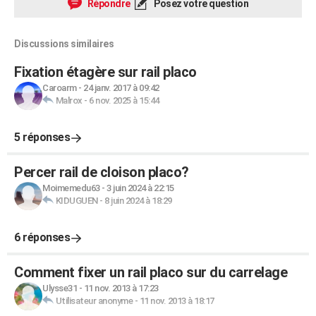
Répondre
Posez votre question
Discussions similaires
Fixation étagère sur rail placo
Caroarm
-
24 janv. 2017 à 09:42
Malrox
-
6 nov. 2025 à 15:44
5 réponses
Percer rail de cloison placo?
Moimemedu63
-
3 juin 2024 à 22:15
KIDUGUEN
-
8 juin 2024 à 18:29
6 réponses
Comment fixer un rail placo sur du carrelage
Ulysse31
-
11 nov. 2013 à 17:23
Utilisateur anonyme
-
11 nov. 2013 à 18:17