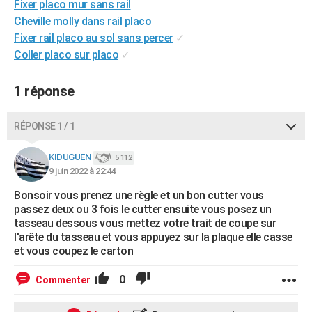
Fixer placo mur sans rail
City break
Voyage de noces
Climat
Destinations
Voyage nature
Forum
+
PHOTO
Cheville molly dans rail placo
Fixer rail placo au sol sans percer
✓
GUIDES D'ACHAT
Coller placo sur placo
✓
BONS PLANS
1 réponse
CARTE DE VOEUX
Carte Bonne année
Carte Pâques
Carte de Noël
Carte Saint-Valentin
Carte d'anniversaire
RÉPONSE 1 / 1
DICTIONNAIRE
Biographies
Expressions
Dictionnaire
Citations
Proverbes
KIDUGUEN
PROGRAMME TV
5 112
9 juin 2022 à 22:44
COPAINS D'AVANT
Bonsoir vous prenez une règle et un bon cutter vous
passez deux ou 3 fois le cutter ensuite vous posez un
Se connecter
Collèges
Universités
Service militaire
S'inscrire
Lycées
Primaires
Entreprises
Avis de recherche
AVIS DE DÉCÈS
tasseau dessous vous mettez votre trait de coupe sur
l'arête du tasseau et vous appuyez sur la plaque elle casse
FORUM
et vous coupez le carton
Lifestyle
Sport
Television
Cinema
Bricolage
Culture
Auto
Voyage
0
Commenter