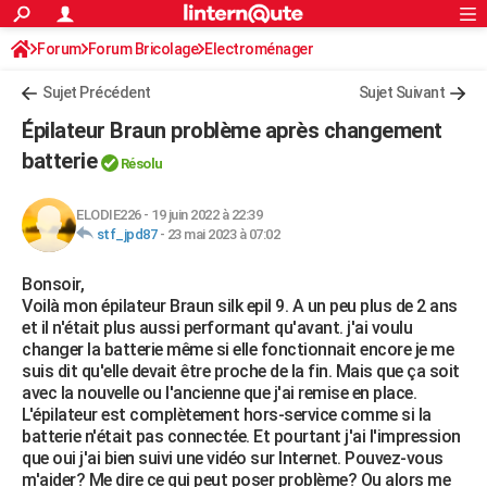
ACTUALITÉS
Forum
Forum Bricolage
Connexion
Electroménager
S'inscrire
Rechercher
Société
Education
Villes
Politique
Faits Divers
Monde
+
SPORT
Sujet Précédent
Sujet Suivant
Football
Cyclisme
Forum
Coupe du monde 2026
Tennis
Rugby
CULTURE
Épilateur Braun problème après changement
TNT
Cinéma
Musique
Programme TV
Streaming
Sorties cinéma
+
batterie
FINANCE
Résolu
Impôts
Immobilier
Banque
Crédit
Retraite
Epargne
Risques naturels par ville
Assurance
AUTO
ELODIE226
-
19 juin 2022 à 22:39
stf_jpd87
-
23 mai 2023 à 07:02
Réserver un essai
Berlines
Forum auto
Essais
Citadines
SUV
+
HIGH-TECH
Bonsoir,
Meilleur smartphone
Ordinateurs
Guide high-tech
Mobiles
Internet
Jeux vidéo
+
BRICOLAGE
Voilà mon épilateur Braun silk epil 9. A un peu plus de 2 ans
et il n'était plus aussi performant qu'avant. j'ai voulu
Aménagement intérieur
Cuisine
Jardinage
+
Forum
Extérieur
Salle de bains
Rangement
WEEK-END
changer la batterie même si elle fonctionnait encore je me
suis dit qu'elle devait être proche de la fin. Mais que ça soit
Escapades
Expositions
Week-end nature
Guides de France
Patrimoine
Musées
+
LIFESTYLE
avec la nouvelle ou l'ancienne que j'ai remise en place.
L'épilateur est complètement hors-service comme si la
Bien-être
Mode
+
Art de vivre
Loisirs
Modes de vie
SANTE
batterie n'était pas connectée. Et pourtant j'ai l'impression
que oui j'ai bien suivi une vidéo sur Internet. Pouvez-vous
Guide de la santé
Médicaments
+
Alimentation
Maladies
Sommeil
VOYAGE
m'aider? Me dire ce qui peut poser problème? Ou alors me