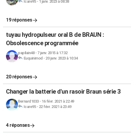
Icare95
-
1 janv. 2023 à 08:38
19 réponses
tuyau hydropulseur oral B de BRAUN :
Obsolescence programmée
papilain48
-
7 janv. 2015 à 17:32
Euquinimod
-
20 janv. 2023 à 10:34
20 réponses
Changer la batterie d'un rasoir Braun série 3
Bernard1033
-
16 févr. 2021 à 22:49
Icare95
-
22 févr. 2021 à 23:49
4 réponses