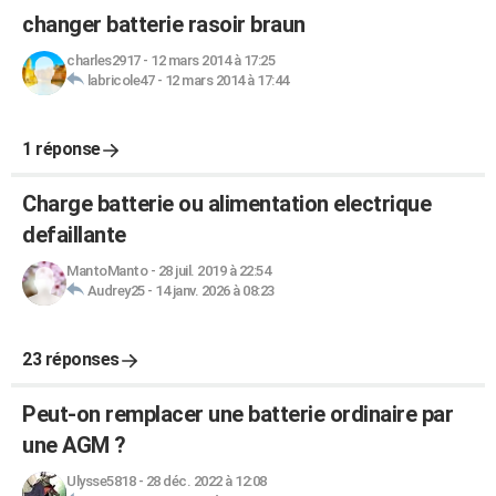
changer batterie rasoir braun
charles2917
-
12 mars 2014 à 17:25
labricole47
-
12 mars 2014 à 17:44
1 réponse
Charge batterie ou alimentation electrique
defaillante
MantoManto
-
28 juil. 2019 à 22:54
Audrey25
-
14 janv. 2026 à 08:23
23 réponses
Peut-on remplacer une batterie ordinaire par
une AGM ?
Ulysse5818
-
28 déc. 2022 à 12:08