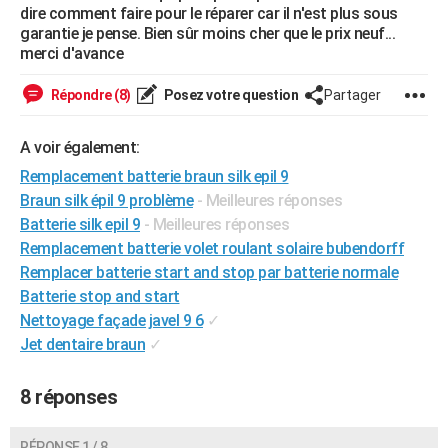
dire comment faire pour le réparer car il n'est plus sous
City break
Voyage de noces
Climat
Destinations
Voyage nature
Forum
+
PHOTO
garantie je pense. Bien sûr moins cher que le prix neuf...
merci d'avance
GUIDES D'ACHAT
Répondre (8)
Posez votre question
Partager
BONS PLANS
CARTE DE VOEUX
A voir également:
Remplacement batterie braun silk epil 9
Carte Bonne année
Carte Pâques
Carte de Noël
Carte Saint-Valentin
Carte d'anniversaire
DICTIONNAIRE
Braun silk épil 9 problème
- Meilleures réponses
Biographies
Expressions
Dictionnaire
Citations
Proverbes
Batterie silk epil 9
- Meilleures réponses
PROGRAMME TV
Remplacement batterie volet roulant solaire bubendorff
COPAINS D'AVANT
Remplacer batterie start and stop par batterie normale
Batterie stop and start
Se connecter
Collèges
Universités
Service militaire
S'inscrire
Lycées
Primaires
Entreprises
Avis de recherche
AVIS DE DÉCÈS
Nettoyage façade javel 9 6
✓
Jet dentaire braun
✓
FORUM
Lifestyle
Sport
Television
Cinema
Bricolage
Culture
Auto
Voyage
8 réponses
RÉPONSE 1 / 8