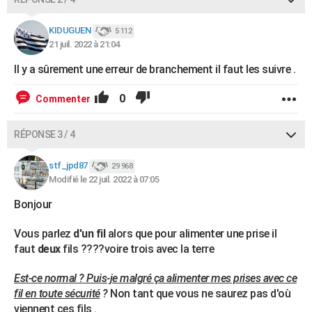
KIDUGUEN
5 112
21 juil. 2022 à 21:04
Il y a sûrement une erreur de branchement il faut les suivre .
0
Commenter
RÉPONSE 3 / 4
stf_jpd87
29 968
Modifié le 22 juil. 2022 à 07:05
Bonjour
Vous parlez
d'un fil
alors que pour alimenter une prise il
faut
deux
fils ????voire trois avec la terre
Est-ce normal ? Puis-je malgré ça alimenter mes prises avec ce
fil en toute sécurité
?
Non tant que vous ne saurez pas d'où
viennent ces fils .