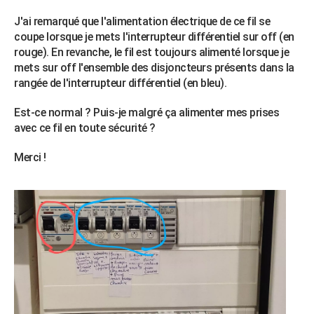
City break
Voyage de noces
Climat
Destinations
Voyage nature
Forum
+
PHOTO
J'ai remarqué que l'alimentation électrique de ce fil se
coupe lorsque je mets l'interrupteur différentiel sur off (en
GUIDES D'ACHAT
rouge). En revanche, le fil est toujours alimenté lorsque je
mets sur off l'ensemble des disjoncteurs présents dans la
BONS PLANS
rangée de l'interrupteur différentiel (en bleu).
CARTE DE VOEUX
Est-ce normal ? Puis-je malgré ça alimenter mes prises
Carte Bonne année
Carte Pâques
Carte de Noël
Carte Saint-Valentin
Carte d'anniversaire
avec ce fil en toute sécurité ?
DICTIONNAIRE
Biographies
Expressions
Dictionnaire
Citations
Proverbes
Merci !
PROGRAMME TV
COPAINS D'AVANT
Se connecter
Collèges
Universités
Service militaire
S'inscrire
Lycées
Primaires
Entreprises
Avis de recherche
AVIS DE DÉCÈS
FORUM
Lifestyle
Sport
Television
Cinema
Bricolage
Culture
Auto
Voyage