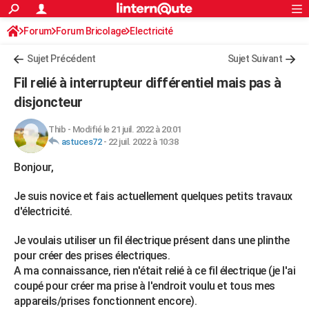
ACTUALITÉS
Forum
Forum Bricolage
Connexion
Electricité
S'inscrire
Rechercher
Société
Education
Villes
Politique
Faits Divers
Monde
+
SPORT
Sujet Précédent
Sujet Suivant
Football
Cyclisme
Forum
Coupe du monde 2026
Tennis
Rugby
CULTURE
Fil relié à interrupteur différentiel mais pas à
TNT
Cinéma
Musique
Programme TV
Streaming
Sorties cinéma
+
disjoncteur
FINANCE
Impôts
Immobilier
Banque
Crédit
Retraite
Epargne
Risques naturels par ville
Assurance
AUTO
Thib
-
Modifié le 21 juil. 2022 à 20:01
astuces72
-
22 juil. 2022 à 10:38
Réserver un essai
Berlines
Forum auto
Essais
Citadines
SUV
+
HIGH-TECH
Bonjour,
Meilleur smartphone
Ordinateurs
Guide high-tech
Mobiles
Internet
Jeux vidéo
+
BRICOLAGE
Je suis novice et fais actuellement quelques petits travaux
Aménagement intérieur
Cuisine
Jardinage
+
Forum
Extérieur
Salle de bains
Rangement
d'électricité.
WEEK-END
Escapades
Expositions
Week-end nature
Guides de France
Patrimoine
Musées
+
Je voulais utiliser un fil électrique présent dans une plinthe
LIFESTYLE
pour créer des prises électriques.
Bien-être
Mode
+
Art de vivre
Loisirs
Modes de vie
SANTE
A ma connaissance, rien n'était relié à ce fil électrique (je l'ai
coupé pour créer ma prise à l'endroit voulu et tous mes
Guide de la santé
Médicaments
+
Alimentation
Maladies
Sommeil
VOYAGE
appareils/prises fonctionnent encore).