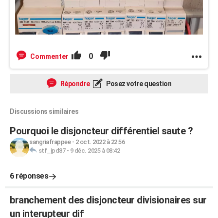
0
Commenter
Répondre
Posez votre question
Discussions similaires
Pourquoi le disjoncteur différentiel saute ?
sangriafrappee
-
2 oct. 2022 à 22:56
stf_jpd87
-
9 déc. 2025 à 08:42
6 réponses
branchement des disjoncteur divisionaires sur
un interupteur dif