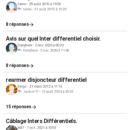
tamo
-
29 août 2015 à 19:55
tamo
-
31 août 2015 à 13:20
8 réponses
Avis sur quel Inter differentiel choisir.
Danybeni
-
2 nov. 2020 à 00:32
Danybeni
-
3 nov. 2020 à 11:46
8 réponses
rearmer disjoncteur differentiel
bingo
-
21 mars 2012 à 11:16
Jackot17
-
12 août 2024 à 20:25
15 réponses
Câblage Inters Différentiels.
jk87
-
7 oct. 2021 à 10:55