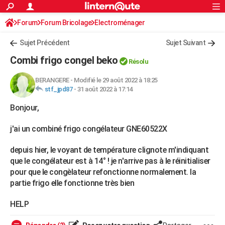
ACTUALITÉS
Forum
Forum Bricolage
Connexion
Electroménager
S'inscrire
Rechercher
Société
Education
Villes
Politique
Faits Divers
Monde
+
SPORT
Sujet Précédent
Sujet Suivant
Football
Cyclisme
Forum
Coupe du monde 2026
Tennis
Rugby
CULTURE
Combi frigo congel beko
Résolu
TNT
Cinéma
Musique
Programme TV
Streaming
Sorties cinéma
+
FINANCE
BERANGERE
-
Modifié le 29 août 2022 à 18:25
stf_jpd87
-
31 août 2022 à 17:14
Impôts
Immobilier
Banque
Crédit
Retraite
Epargne
Risques naturels par ville
Assurance
AUTO
Bonjour,
Réserver un essai
Berlines
Forum auto
Essais
Citadines
SUV
+
HIGH-TECH
j'ai un combiné frigo congélateur GNE60522X
Meilleur smartphone
Ordinateurs
Guide high-tech
Mobiles
Internet
Jeux vidéo
+
BRICOLAGE
depuis hier, le voyant de température clignote m'indiquant
Aménagement intérieur
Cuisine
Jardinage
+
Forum
Extérieur
Salle de bains
Rangement
WEEK-END
que le congélateur est à 14° ! je n'arrive pas à le réinitialiser
pour que le congèlateur refonctionne normalement. la
Escapades
Expositions
Week-end nature
Guides de France
Patrimoine
Musées
+
LIFESTYLE
partie frigo elle fonctionne très bien
Bien-être
Mode
+
Art de vivre
Loisirs
Modes de vie
SANTE
HELP
Guide de la santé
Médicaments
+
Alimentation
Maladies
Sommeil
VOYAGE