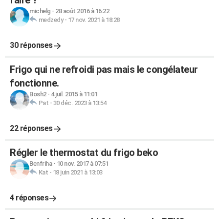
faire ?
michelg
-
28 août 2016 à 16:22
medzedy
-
17 nov. 2021 à 18:28
30 réponses
Frigo qui ne refroidi pas mais le congélateur
fonctionne.
Bosh2
-
4 juil. 2015 à 11:01
Pat
-
30 déc. 2023 à 13:54
22 réponses
Régler le thermostat du frigo beko
Benfriha
-
10 nov. 2017 à 07:51
Kat
-
18 juin 2021 à 13:03
4 réponses