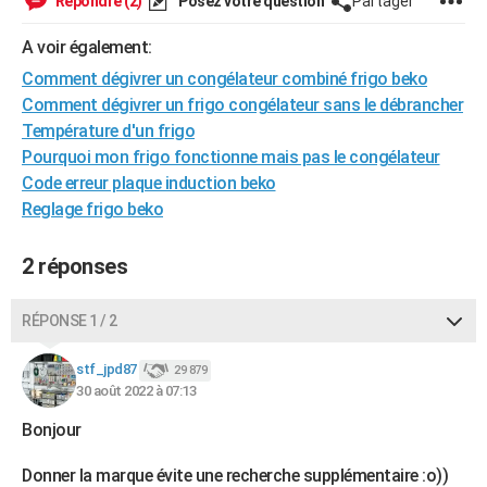
Répondre (2)
Posez votre question
Partager
City break
Voyage de noces
Climat
Destinations
Voyage nature
Forum
+
PHOTO
A voir également:
GUIDES D'ACHAT
Comment dégivrer un congélateur combiné frigo beko
Comment dégivrer un frigo congélateur sans le débrancher
BONS PLANS
Température d'un frigo
Pourquoi mon frigo fonctionne mais pas le congélateur
CARTE DE VOEUX
Code erreur plaque induction beko
Carte Bonne année
Carte Pâques
Carte de Noël
Carte Saint-Valentin
Carte d'anniversaire
DICTIONNAIRE
Reglage frigo beko
Biographies
Expressions
Dictionnaire
Citations
Proverbes
PROGRAMME TV
2 réponses
COPAINS D'AVANT
RÉPONSE 1 / 2
Se connecter
Collèges
Universités
Service militaire
S'inscrire
Lycées
Primaires
Entreprises
Avis de recherche
AVIS DE DÉCÈS
stf_jpd87
29 879
FORUM
30 août 2022 à 07:13
Lifestyle
Sport
Television
Cinema
Bricolage
Culture
Auto
Voyage
Bonjour
Donner la marque évite une recherche supplémentaire :o))