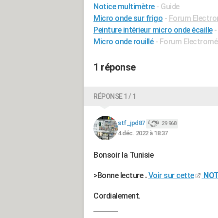
Notice multimètre
- Guide
Micro onde sur frigo
-
Forum Electr
Peinture intérieur micro onde écaille
Micro onde rouillé
-
Forum Electromé
1 réponse
RÉPONSE 1 / 1
stf_jpd87
29 968
4 déc. 2022 à 18:37
Bonsoir la Tunisie
>Bonne lecture
.
Voir sur cette
NOT
Cordialement.