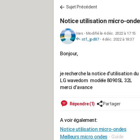
Sujet Précédent
Notice utilisation micro-ond
Ines
-
Modifié le 4 déc. 2022 à 17:15
stf_jpd87
-
4 déc. 2022 à 18:37
Bonjour,
je recherche la notice d’utilisation d
LG wavedom modèle 8090SL 32L
merci d’avance
Répondre (1)
Partager
A voir également:
Notice utilisation micro-ondes
Meilleurs micro ondes
- Guide