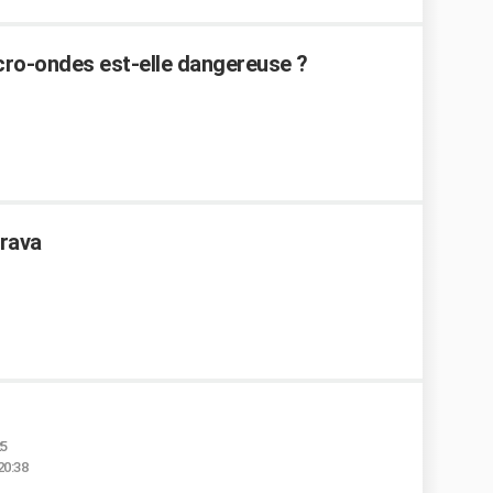
cro-ondes est-elle dangereuse ?
brava
25
20:38