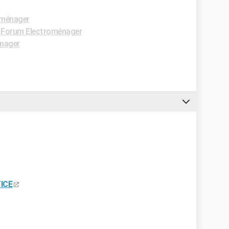
oménager
-
Forum Electroménager
nager
ICE