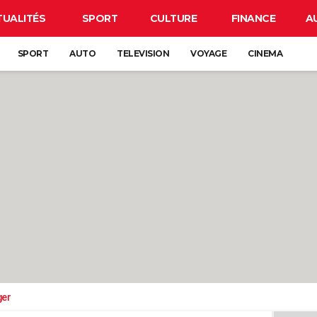
TUALITÉS
SPORT
CULTURE
FINANCE
A
SPORT
AUTO
TELEVISION
VOYAGE
CINEMA
ger