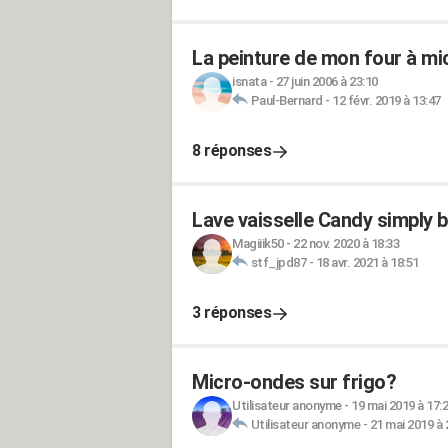
La peinture de mon four à mi
isnata
-
27 juin 2006 à 23:10
Paul-Bernard
-
12 févr. 2019 à 13:47
8 réponses
Lave vaisselle Candy simply 
Magiiik50
-
22 nov. 2020 à 18:33
stf_jpd87
-
18 avr. 2021 à 18:51
3 réponses
Micro-ondes sur frigo?
Utilisateur anonyme
-
19 mai 2019 à 17:
Utilisateur anonyme
-
21 mai 2019 à 