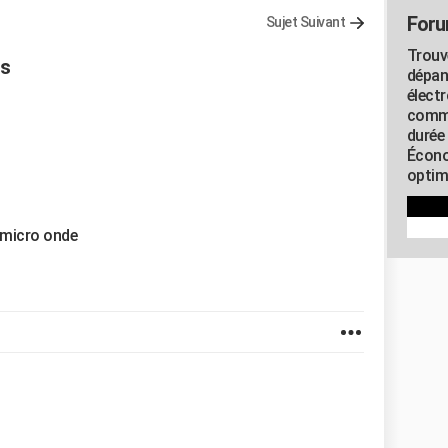
Foru
Sujet Suivant
Trouv
es
dépan
élect
commu
durée
Écono
optimi
u micro onde