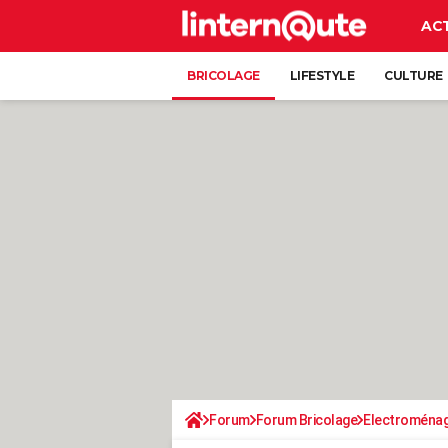
AC
BRICOLAGE
LIFESTYLE
CULTURE
Forum
Forum Bricolage
Electroména