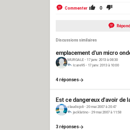
0
Commenter
Répond
Discussions similaires
emplacement d'un micro ond
MURGALE
-
17 janv. 2013 à 08:30
Icare95
-
17 janv. 2013 à 10:00
4 réponses
Est ce dangereux d'avoir de l
claudiojoli
-
20 mai 2007 à 20:47
jacklatino
-
29 mai 2007 à 11:58
3 réponses