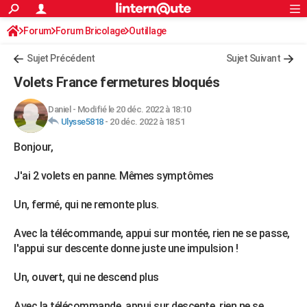
ACTUALITÉS
Forum
Forum Bricolage
Connexion
Outillage
S'inscrire
Rechercher
Société
Education
Villes
Politique
Faits Divers
Monde
+
SPORT
Sujet Précédent
Sujet Suivant
Football
Cyclisme
Forum
Coupe du monde 2026
Tennis
Rugby
CULTURE
Volets France fermetures bloqués
TNT
Cinéma
Musique
Programme TV
Streaming
Sorties cinéma
+
FINANCE
Daniel
-
Modifié le 20 déc. 2022 à 18:10
Ulysse5818
-
20 déc. 2022 à 18:51
Impôts
Immobilier
Banque
Crédit
Retraite
Epargne
Risques naturels par ville
Assurance
AUTO
Bonjour,
Réserver un essai
Berlines
Forum auto
Essais
Citadines
SUV
+
HIGH-TECH
J'ai 2 volets en panne. Mêmes symptômes
Meilleur smartphone
Ordinateurs
Guide high-tech
Mobiles
Internet
Jeux vidéo
+
BRICOLAGE
Un, fermé, qui ne remonte plus.
Aménagement intérieur
Cuisine
Jardinage
+
Forum
Extérieur
Salle de bains
Rangement
WEEK-END
Avec la télécommande, appui sur montée, rien ne se passe,
Escapades
Expositions
Week-end nature
Guides de France
Patrimoine
Musées
+
LIFESTYLE
l'appui sur descente donne juste une impulsion !
Bien-être
Mode
+
Art de vivre
Loisirs
Modes de vie
SANTE
Un, ouvert, qui ne descend plus
Guide de la santé
Médicaments
+
Alimentation
Maladies
Sommeil
VOYAGE
Avec la télécommande, appui sur descente, rien ne se