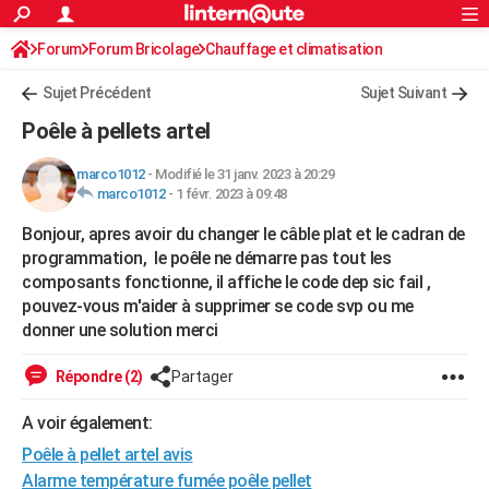
ACTUALITÉS
Forum
Forum Bricolage
Connexion
Chauffage et climatisation
S'inscrire
Rechercher
Société
Education
Villes
Politique
Faits Divers
Monde
+
SPORT
Sujet Précédent
Sujet Suivant
Football
Cyclisme
Forum
Coupe du monde 2026
Tennis
Rugby
CULTURE
Poêle à pellets artel
TNT
Cinéma
Musique
Programme TV
Streaming
Sorties cinéma
+
FINANCE
marco1012
-
Modifié le 31 janv. 2023 à 20:29
marco1012
-
1 févr. 2023 à 09:48
Impôts
Immobilier
Banque
Crédit
Retraite
Epargne
Risques naturels par ville
Assurance
AUTO
Bonjour, apres avoir du changer le câble plat et le cadran de
Réserver un essai
Berlines
Forum auto
Essais
Citadines
SUV
+
HIGH-TECH
programmation, le poêle ne démarre pas tout les
composants fonctionne, il affiche le code dep sic fail ,
Meilleur smartphone
Ordinateurs
Guide high-tech
Mobiles
Internet
Jeux vidéo
+
BRICOLAGE
pouvez-vous m'aider à supprimer se code svp ou me
donner une solution merci
Aménagement intérieur
Cuisine
Jardinage
+
Forum
Extérieur
Salle de bains
Rangement
WEEK-END
Escapades
Expositions
Week-end nature
Guides de France
Patrimoine
Musées
+
Répondre (2)
Partager
LIFESTYLE
Bien-être
Mode
+
Art de vivre
Loisirs
Modes de vie
A voir également:
SANTE
Poêle à pellet artel avis
Guide de la santé
Médicaments
+
Alimentation
Maladies
Sommeil
VOYAGE
Alarme température fumée poêle pellet