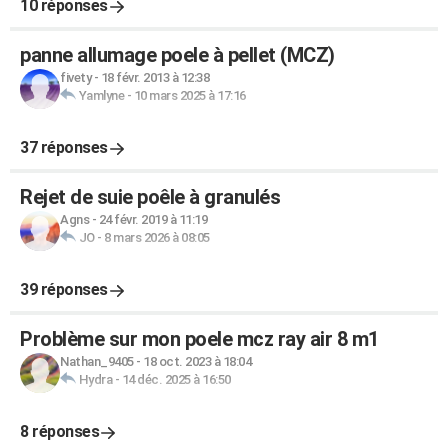
10 réponses
panne allumage poele à pellet (MCZ)
fivety
-
18 févr. 2013 à 12:38
Yamlyne
-
10 mars 2025 à 17:16
37 réponses
Rejet de suie poêle à granulés
Agns
-
24 févr. 2019 à 11:19
JO
-
8 mars 2026 à 08:05
39 réponses
Problème sur mon poele mcz ray air 8 m1
Nathan_9405
-
18 oct. 2023 à 18:04
Hydra
-
14 déc. 2025 à 16:50
8 réponses