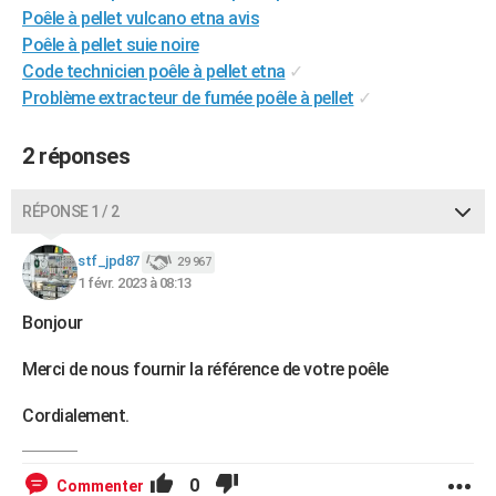
Poêle à pellet vulcano etna avis
City break
Voyage de noces
Climat
Destinations
Voyage nature
Forum
+
PHOTO
Poêle à pellet suie noire
Code technicien poêle à pellet etna
✓
GUIDES D'ACHAT
Problème extracteur de fumée poêle à pellet
✓
BONS PLANS
2 réponses
CARTE DE VOEUX
Carte Bonne année
Carte Pâques
Carte de Noël
Carte Saint-Valentin
Carte d'anniversaire
DICTIONNAIRE
RÉPONSE 1 / 2
Biographies
Expressions
Dictionnaire
Citations
Proverbes
PROGRAMME TV
stf_jpd87
29 967
1 févr. 2023 à 08:13
COPAINS D'AVANT
Bonjour
Se connecter
Collèges
Universités
Service militaire
S'inscrire
Lycées
Primaires
Entreprises
Avis de recherche
AVIS DE DÉCÈS
Merci de nous fournir la référence de votre poêle
FORUM
Cordialement.
Lifestyle
Sport
Television
Cinema
Bricolage
Culture
Auto
Voyage
0
Commenter