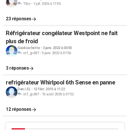
Tibo
-
1 juil. 2026 à 17:55
23 réponses
Réfrigérateur congélateur Westpoint ne fait
plus de froid
Guidouchette
-
3 janv. 2022 à 00:55
stf_jpd87
-
5 janv. 2022 à 07:56
3 réponses
refrigérateur Whirlpool 6th Sense en panne
Dan.I.EL
-
12 févr. 2015 à 11:22
stf_jpd87
-
15 août 2025 à 07:52
12 réponses