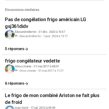
Discussions similaires
Pas de congélation frigo américain LG
gsj361didv
AlexandreBertin
-
31 déc. 2023 à 15:57
AlexandreBertin
-
1 janv. 2024 à 19:17
5 réponses
frigo congélateur vedette
titioccitanie
-
31 mai 2017 à 08:01
titioccitanie
-
31 mai 2017 à 11:27
6 réponses
Le frigo de mon combiné Ariston ne fait plus
de froid
mazi farid
-
17 juil. 2012 à 09:49