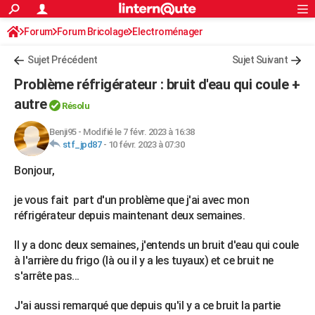
ACTUALITÉS
Forum
Forum Bricolage
Connexion
Electroménager
S'inscrire
Rechercher
Société
Education
Villes
Politique
Faits Divers
Monde
+
SPORT
Sujet Précédent
Sujet Suivant
Football
Cyclisme
Forum
Coupe du monde 2026
Tennis
Rugby
CULTURE
Problème réfrigérateur : bruit d'eau qui coule +
TNT
Cinéma
Musique
Programme TV
Streaming
Sorties cinéma
+
autre
FINANCE
Résolu
Impôts
Immobilier
Banque
Crédit
Retraite
Epargne
Risques naturels par ville
Assurance
AUTO
Benji95
-
Modifié le 7 févr. 2023 à 16:38
stf_jpd87
-
10 févr. 2023 à 07:30
Réserver un essai
Berlines
Forum auto
Essais
Citadines
SUV
+
HIGH-TECH
Bonjour,
Meilleur smartphone
Ordinateurs
Guide high-tech
Mobiles
Internet
Jeux vidéo
+
BRICOLAGE
je vous fait part d'un problème que j'ai avec mon
Aménagement intérieur
Cuisine
Jardinage
+
Forum
Extérieur
Salle de bains
Rangement
réfrigérateur depuis maintenant deux semaines.
WEEK-END
Escapades
Expositions
Week-end nature
Guides de France
Patrimoine
Musées
+
Il y a donc deux semaines, j'entends un bruit d'eau qui coule
LIFESTYLE
à l'arrière du frigo (là ou il y a les tuyaux) et ce bruit ne
Bien-être
Mode
+
Art de vivre
Loisirs
Modes de vie
SANTE
s'arrête pas...
Guide de la santé
Médicaments
+
Alimentation
Maladies
Sommeil
VOYAGE
J'ai aussi remarqué que depuis qu'il y a ce bruit la partie