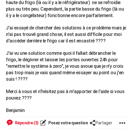
haute du frigo (là ou il y a le réfrigérateur) ne se refroidie
City break
Voyage de noces
Climat
Destinations
Voyage nature
Forum
+
PHOTO
plus ou très peu. Cependant, la partie basse du frigo (là ou
il y a le congélateur) fonctionne encore parfaitement.
GUIDES D'ACHAT
J'ai essayé de chercher des solutions à ce problème mais je
BONS PLANS
n'ai pas trouvé grand chose, il est aussi difficile pour moi
d'accéder derrière le frigo car il est encastré ????
CARTE DE VOEUX
J'ai vu une solution comme quoi il fallait débrancher le
Carte Bonne année
Carte Pâques
Carte de Noël
Carte Saint-Valentin
Carte d'anniversaire
DICTIONNAIRE
frigo, le dégivrer et laisser les portes ouvertes 24h pour
Biographies
Expressions
Dictionnaire
Citations
Proverbes
"remettre le système à zero", je vous avoue que je n'y crois
PROGRAMME TV
pas trop mais je vais quand même essayer au point ou j'en
COPAINS D'AVANT
suis ! ????
Se connecter
Collèges
Universités
Service militaire
S'inscrire
Lycées
Primaires
Entreprises
Avis de recherche
AVIS DE DÉCÈS
Merci à vous et n'hésitez pas à m'apporter de l'aide si vous
pouvez ????
FORUM
Benjamin
Lifestyle
Sport
Television
Cinema
Bricolage
Culture
Auto
Voyage
Répondre (3)
Posez votre question
Partager