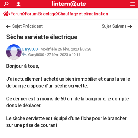
ACTUALITÉS
Forum
Forum Bricolage
Connexion
Chauffage et climatisation
S'inscrire
Rechercher
Société
Education
Villes
Politique
Faits Divers
Monde
+
SPORT
Chauffage électrique /solaire
Sujet Précédent
Sujet Suivant
Football
Cyclisme
Forum
Coupe du monde 2026
Tennis
Rugby
CULTURE
Sèche serviette électrique
TNT
Cinéma
Musique
Programme TV
Streaming
Sorties cinéma
+
FINANCE
Gary8000
-
Modifié le 26 févr. 2023 à 07:28
Gary8000 -
27 févr. 2023 à 19:11
Impôts
Immobilier
Banque
Crédit
Retraite
Epargne
Risques naturels par ville
Assurance
AUTO
Bonjour à tous,
Réserver un essai
Berlines
Forum auto
Essais
Citadines
SUV
+
HIGH-TECH
J’ai actuellement acheté un bien immobilier et dans la salle
Meilleur smartphone
Ordinateurs
Guide high-tech
Mobiles
Internet
Jeux vidéo
+
BRICOLAGE
de bain je dispose d’un sèche serviette.
Aménagement intérieur
Cuisine
Jardinage
+
Forum
Extérieur
Salle de bains
Rangement
WEEK-END
Ce dernier est à moins de 60 cm de la baignoire, je compte
donc le déplacer.
Escapades
Expositions
Week-end nature
Guides de France
Patrimoine
Musées
+
LIFESTYLE
Le sèche serviette est équipé d’une fiche pour le brancher
Bien-être
Mode
+
Art de vivre
Loisirs
Modes de vie
SANTE
sur une prise de courant.
Guide de la santé
Médicaments
+
Alimentation
Maladies
Sommeil
VOYAGE