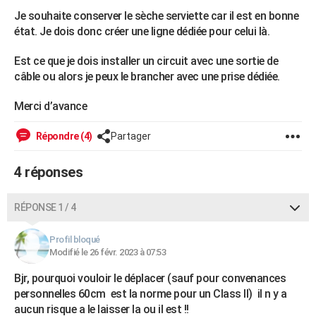
City break
Voyage de noces
Climat
Destinations
Voyage nature
Forum
+
Je souhaite conserver le sèche serviette car il est en bonne
PHOTO
état. Je dois donc créer une ligne dédiée pour celui là.
GUIDES D'ACHAT
Est ce que je dois installer un circuit avec une sortie de
BONS PLANS
câble ou alors je peux le brancher avec une prise dédiée.
CARTE DE VOEUX
Merci d’avance
Carte Bonne année
Carte Pâques
Carte de Noël
Carte Saint-Valentin
Carte d'anniversaire
DICTIONNAIRE
Répondre (4)
Partager
Biographies
Expressions
Dictionnaire
Citations
Proverbes
PROGRAMME TV
4 réponses
COPAINS D'AVANT
RÉPONSE 1 / 4
Se connecter
Collèges
Universités
Service militaire
S'inscrire
Lycées
Primaires
Entreprises
Avis de recherche
AVIS DE DÉCÈS
Profil bloqué
FORUM
Modifié le 26 févr. 2023 à 07:53
Lifestyle
Sport
Television
Cinema
Bricolage
Culture
Auto
Voyage
Bjr, pourquoi vouloir le déplacer (sauf pour convenances
personnelles 60cm est la norme pour un Class II) il n y a
aucun risque a le laisser la ou il est !!