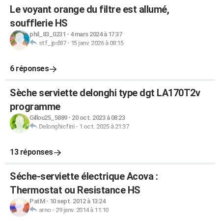
Le voyant orange du filtre est allumé,
soufflerie HS
phil_83_0231
-
4 mars 2024 à 17:37
stf_jpd87
-
15 janv. 2026 à 08:15
6 réponses
Sèche serviette delonghi type dgt LA170T2v
programme
Gillou25_5889
-
20 oct. 2023 à 08:23
Delonghicfini
-
1 oct. 2025 à 21:37
13 réponses
Séche-serviette électrique Acova :
Thermostat ou Resistance HS
PatM
-
10 sept. 2012 à 13:24
arno
-
29 janv. 2014 à 11:10