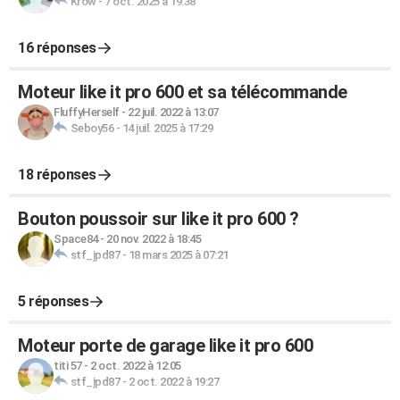
Krow
-
7 oct. 2025 à 19:38
16 réponses
Moteur like it pro 600 et sa télécommande
FluffyHerself
-
22 juil. 2022 à 13:07
Seboy56
-
14 juil. 2025 à 17:29
18 réponses
Bouton poussoir sur like it pro 600 ?
Space84
-
20 nov. 2022 à 18:45
stf_jpd87
-
18 mars 2025 à 07:21
5 réponses
Moteur porte de garage like it pro 600
titi 57
-
2 oct. 2022 à 12:05
stf_jpd87
-
2 oct. 2022 à 19:27