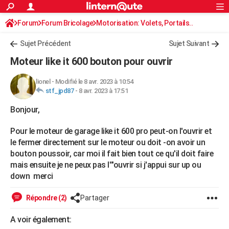
ACTUALITÉS
Forum
Forum Bricolage
Connexion
Motorisation: Volets, Portails..
S'inscrire
Rechercher
Société
Education
Villes
Politique
Faits Divers
Monde
+
SPORT
Sujet Précédent
Sujet Suivant
Football
Cyclisme
Forum
Coupe du monde 2026
Tennis
Rugby
CULTURE
Moteur like it 600 bouton pour ouvrir
TNT
Cinéma
Musique
Programme TV
Streaming
Sorties cinéma
+
FINANCE
lionel
-
Modifié le 8 avr. 2023 à 10:54
stf_jpd87
-
8 avr. 2023 à 17:51
Impôts
Immobilier
Banque
Crédit
Retraite
Epargne
Risques naturels par ville
Assurance
AUTO
Bonjour,
Réserver un essai
Berlines
Forum auto
Essais
Citadines
SUV
+
HIGH-TECH
Pour le moteur de garage like it 600 pro peut-on l'ouvrir et
Meilleur smartphone
Ordinateurs
Guide high-tech
Mobiles
Internet
Jeux vidéo
+
BRICOLAGE
le fermer directement sur le moteur ou doit -on avoir un
bouton poussoir, car moi il fait bien tout ce qu'il doit faire
Aménagement intérieur
Cuisine
Jardinage
+
Forum
Extérieur
Salle de bains
Rangement
WEEK-END
mais ensuite je ne peux pas l'"ouvrir si j'appui sur up ou
down merci
Escapades
Expositions
Week-end nature
Guides de France
Patrimoine
Musées
+
LIFESTYLE
Bien-être
Mode
+
Art de vivre
Loisirs
Modes de vie
Répondre (2)
Partager
SANTE
Guide de la santé
Médicaments
+
Alimentation
Maladies
Sommeil
A voir également:
VOYAGE