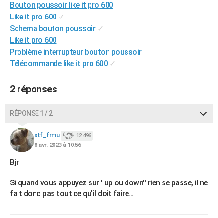
Bouton poussoir like it pro 600
City break
Voyage de noces
Climat
Destinations
Voyage nature
Forum
+
PHOTO
Like it pro 600
✓
Schema bouton poussoir
✓
GUIDES D'ACHAT
Like it pro 600
BONS PLANS
Problème interrupteur bouton poussoir
Télécommande like it pro 600
✓
CARTE DE VOEUX
2 réponses
Carte Bonne année
Carte Pâques
Carte de Noël
Carte Saint-Valentin
Carte d'anniversaire
DICTIONNAIRE
Biographies
Expressions
Dictionnaire
Citations
Proverbes
PROGRAMME TV
RÉPONSE 1 / 2
COPAINS D'AVANT
stf_frmu
12 496
8 avr. 2023 à 10:56
Se connecter
Collèges
Universités
Service militaire
S'inscrire
Lycées
Primaires
Entreprises
Avis de recherche
AVIS DE DÉCÈS
Bjr
FORUM
Si quand vous appuyez sur ' up ou down'' rien se passe, il ne
Lifestyle
Sport
Television
Cinema
Bricolage
Culture
Auto
Voyage
fait donc pas tout ce qu'il doit faire...