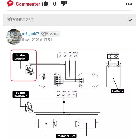
0
Commenter
RÉPONSE 2 / 2
stf_jpd87
29 898
8 avr. 2023 à 17:51