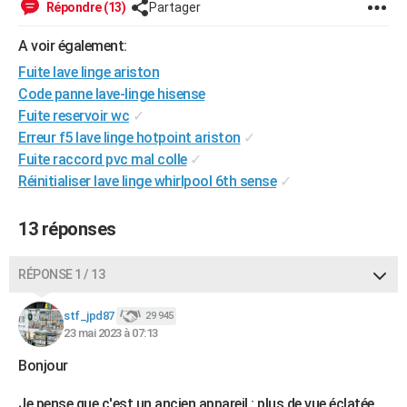
Répondre (13)
Partager
A voir également:
Fuite lave linge ariston
Code panne lave-linge hisense
Fuite reservoir wc
✓
Erreur f5 lave linge hotpoint ariston
✓
Fuite raccord pvc mal colle
✓
Réinitialiser lave linge whirlpool 6th sense
✓
13 réponses
RÉPONSE 1 / 13
stf_jpd87
29 945
23 mai 2023 à 07:13
Bonjour
Je pense que c'est un ancien appareil : plus de vue éclatée