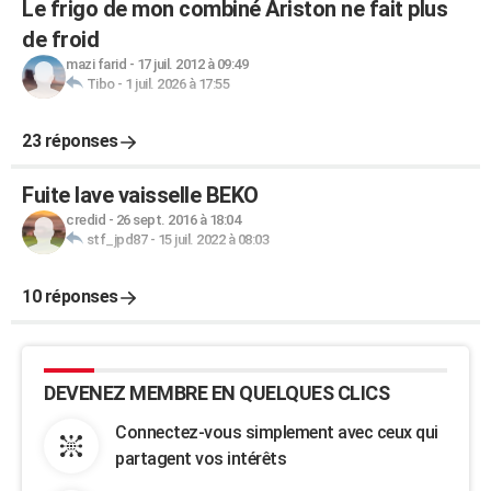
Le frigo de mon combiné Ariston ne fait plus
de froid
mazi farid
-
17 juil. 2012 à 09:49
Tibo
-
1 juil. 2026 à 17:55
23 réponses
Fuite lave vaisselle BEKO
credid
-
26 sept. 2016 à 18:04
stf_jpd87
-
15 juil. 2022 à 08:03
10 réponses
DEVENEZ MEMBRE EN QUELQUES CLICS
Connectez-vous simplement avec ceux qui
partagent vos intérêts