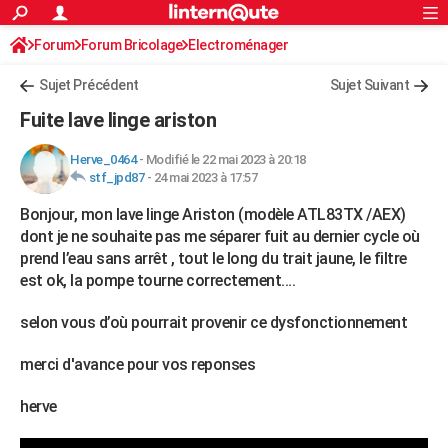
ACTUALITÉS
Forum
Forum Bricolage
Connexion
Electroménager
S'inscrire
Rechercher
Société
Education
Villes
Politique
Faits Divers
Monde
+
SPORT
Sujet Précédent
Sujet Suivant
Football
Cyclisme
Forum
Coupe du monde 2026
Tennis
Rugby
CULTURE
Fuite lave linge ariston
TNT
Cinéma
Musique
Programme TV
Streaming
Sorties cinéma
+
FINANCE
Herve_0464
-
Modifié le 22 mai 2023 à 20:18
stf_jpd87
-
24 mai 2023 à 17:57
Impôts
Immobilier
Banque
Crédit
Retraite
Epargne
Risques naturels par ville
Assurance
AUTO
Bonjour, mon lave linge Ariston (modèle ATL83TX /AEX)
Réserver un essai
Berlines
Forum auto
Essais
Citadines
SUV
+
HIGH-TECH
dont je ne souhaite pas me séparer fuit au dernier cycle où
prend l’eau sans arrêt , tout le long du trait jaune, le filtre
Meilleur smartphone
Ordinateurs
Guide high-tech
Mobiles
Internet
Jeux vidéo
+
BRICOLAGE
est ok, la pompe tourne correctement….
Aménagement intérieur
Cuisine
Jardinage
+
Forum
Extérieur
Salle de bains
Rangement
WEEK-END
selon vous d’où pourrait provenir ce dysfonctionnement
Escapades
Expositions
Week-end nature
Guides de France
Patrimoine
Musées
+
LIFESTYLE
merci d'avance pour vos reponses
Bien-être
Mode
+
Art de vivre
Loisirs
Modes de vie
SANTE
herve
Guide de la santé
Médicaments
+
Alimentation
Maladies
Sommeil
VOYAGE