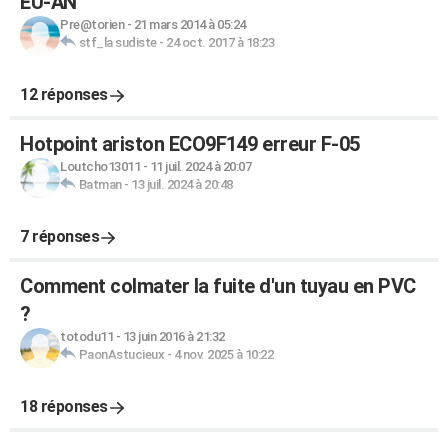
EU-AN
Pre@torien
-
21 mars 2014 à 05:24
stf_la sudiste
-
24 oct. 2017 à 18:23
12 réponses
Hotpoint ariston ECO9F149 erreur F-05
Loutcho13011
-
11 juil. 2024 à 20:07
Batman
-
13 juil. 2024 à 20:48
7 réponses
Comment colmater la fuite d'un tuyau en PVC
?
totodu11
-
13 juin 2016 à 21:32
PaonAstucieux
-
4 nov. 2025 à 10:22
18 réponses