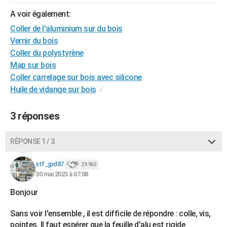
City break
Voyage de noces
Climat
Destinations
Voyage nature
Forum
+
PHOTO
A voir également:
Coller de l'aluminium sur du bois
GUIDES D'ACHAT
Vernir du bois
Coller du polystyrène
BONS PLANS
Map sur bois
CARTE DE VOEUX
Coller carrelage sur bois avec silicone
Huile de vidange sur bois
✓
Carte Bonne année
Carte Pâques
Carte de Noël
Carte Saint-Valentin
Carte d'anniversaire
DICTIONNAIRE
Biographies
Expressions
Dictionnaire
Citations
Proverbes
3 réponses
PROGRAMME TV
COPAINS D'AVANT
RÉPONSE 1 / 3
Se connecter
Collèges
Universités
Service militaire
S'inscrire
Lycées
Primaires
Entreprises
Avis de recherche
AVIS DE DÉCÈS
stf_jpd87
29 963
30 mai 2023 à 07:08
FORUM
Bonjour
Lifestyle
Sport
Television
Cinema
Bricolage
Culture
Auto
Voyage
Sans voir l'ensemble , il est difficile de répondre : colle, vis,
pointes. Il faut espérer que la feuille d'alu est rigide.