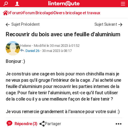
ACTUALITÉS
Forum
Forum Bricolage
Connexion
Divers bricolage et travaux
S'inscrire
Rechercher
Société
Education
Villes
Politique
Faits Divers
Monde
+
SPORT
Sujet Précédent
Sujet Suivant
Football
Cyclisme
Forum
Coupe du monde 2026
Tennis
Rugby
CULTURE
Recouvrir du bois avec une feuille d'aluminium
TNT
Cinéma
Musique
Programme TV
Streaming
Sorties cinéma
+
FINANCE
Helene
-
Modifié le 30 mai 2023 à 01:52
Daniel 26
-
30 mai 2023 à 08:17
Impôts
Immobilier
Banque
Crédit
Retraite
Epargne
Risques naturels par ville
Assurance
AUTO
Bonjour :)
Réserver un essai
Berlines
Forum auto
Essais
Citadines
SUV
+
HIGH-TECH
Je construis une cage en bois pour mon chinchilla mais je
Meilleur smartphone
Ordinateurs
Guide high-tech
Mobiles
Internet
Jeux vidéo
+
BRICOLAGE
ne veux pas qu'il gruge l'intérieur de la cage. J'ai acheté une
feuille d'aluminium pour recouvrir les parties internes de la
Aménagement intérieur
Cuisine
Jardinage
+
Forum
Extérieur
Salle de bains
Rangement
WEEK-END
cage. Pour faire tenir l'aluminium, est-ce qu'il faut utiliser
Escapades
Expositions
Week-end nature
Guides de France
Patrimoine
Musées
+
de la colle ou il y a une meilleure façon de le faire tenir ?
LIFESTYLE
Bien-être
Mode
+
Art de vivre
Loisirs
Modes de vie
Je vous remercie grandement à l'avance pour votre suivi :)
SANTE
Guide de la santé
Médicaments
+
Alimentation
Maladies
Sommeil
VOYAGE
Répondre (3)
Partager