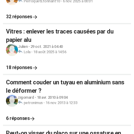
PerroquetEtonnant10
-
6 nov. 2025 à 00:01
32 réponses
Vitres : enlever les traces causées par du
papier alu
Julien
-
29 oct. 2021 à 04:40
Lola
-
18 août 2025 à 14:56
18 réponses
Comment couder un tuyau en aluminium sans
le déformer ?
zigomard
-
18 avr. 2010 à 09:04
petronimus
-
16 nov. 2013 à 12:33
6 réponses
Peut-on visser du placo sur une ossature en