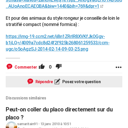
_AUoAnoECAEQBA&biw=1440&bih=769&dpr=1
Et pour des animaux du style rongeur je conseille de loin le
stratifié compact (nommé formica) :
https://img-19.ccm2.net/ij8n1ZRrIR8XVKfJkOGgv-
b1jLQ=/4009a7cdc8d24f2f925b268061259533/ccm-
ugc/o5oAgzSJ-2014-02-14-09-03-25.png
0
Commenter
Répondre
Posez votre question
Discussions similaires
Peut-on coller du placo directement sur du
placo ?
samaritain91
-
13 janv. 2010 à 10:51