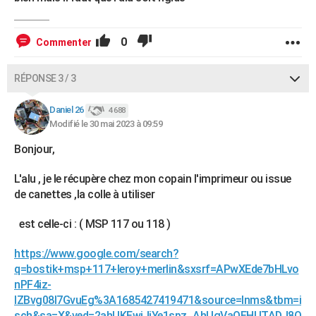
0
Commenter
RÉPONSE 3 / 3
Daniel 26
4 688
Modifié le 30 mai 2023 à 09:59
Bonjour,
L'alu , je le récupère chez mon copain l'imprimeur ou issue
de canettes ,la colle à utiliser
est celle-ci : ( MSP 117 ou 118 )
https://www.google.com/search?
q=bostik+msp+117+leroy+merlin&sxsrf=APwXEde7bHLvo
nPF4iz-
IZBvg08l7GvuEg%3A1685427419471&source=lnms&tbm=i
sch&sa=X&ved=2ahUKEwjJjYe1spz_AhUgVaQEHUTADJ8Q