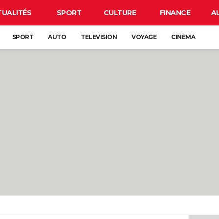
TUALITÉS
SPORT
CULTURE
FINANCE
A
SPORT
AUTO
TELEVISION
VOYAGE
CINEMA