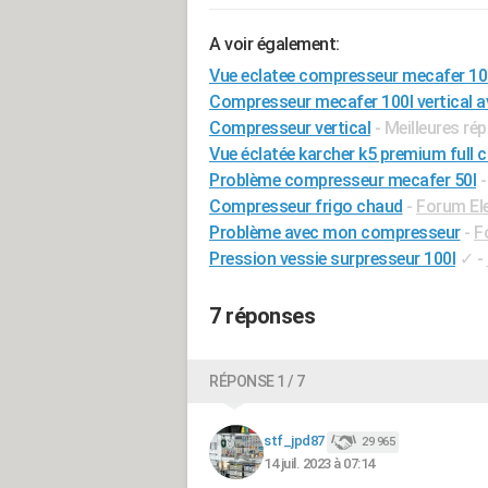
A voir également:
Vue eclatee compresseur mecafer 10
Compresseur mecafer 100l vertical a
Compresseur vertical
- Meilleures ré
Vue éclatée karcher k5 premium full c
Problème compresseur mecafer 50l
Compresseur frigo chaud
-
Forum El
Problème avec mon compresseur
-
F
Pression vessie surpresseur 100l
✓
-
7 réponses
RÉPONSE 1 / 7
stf_jpd87
29 965
14 juil. 2023 à 07:14