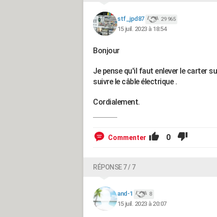
stf_jpd87
29 965
15 juil. 2023 à 18:54
Bonjour
Je pense qu'il faut enlever le carter s
suivre le câble électrique .
Cordialement.
0
Commenter
RÉPONSE 7 / 7
and-1
8
15 juil. 2023 à 20:07