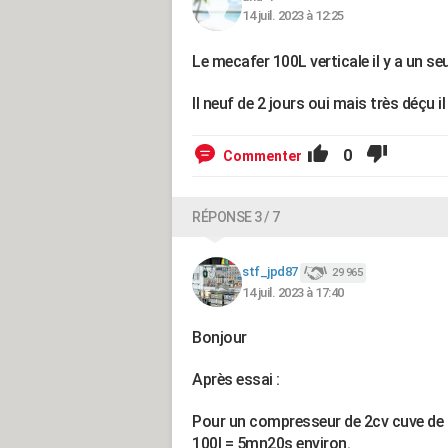
14 juil. 2023 à 12:25
Le mecafer 100L verticale il y a un se
Il neuf de 2 jours oui mais très déçu i
0
Commenter
RÉPONSE 3 / 7
stf_jpd87
29 965
14 juil. 2023 à 17:40
Bonjour
Après essai :
Pour un compresseur de 2cv cuve de 
100l = 5mn20s environ.