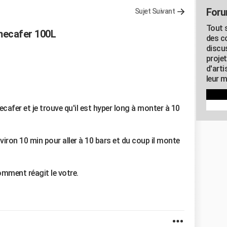
Foru
Sujet Suivant
Tout s
 mecafer 100L
des c
discu
proje
d'art
leur m
afer et je trouve qu'il est hyper long à monter à 10
environ 10 min pour aller à 10 bars et du coup il monte
omment réagit le votre.