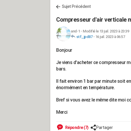
Sujet Précédent
Compresseur d'air verticale
and-1
-
Modifié le 13 juil. 2023 à 23:39
stf_jpd87
-
16 juil. 2023 à 06:57
Bonjour
Je viens d'acheter ce compresseur mec
bars.
Il fait environ 1 bar par minute soit 
énormément en température.
Bref si vous avez le même dite moi c
Merci
Répondre (7)
Partager