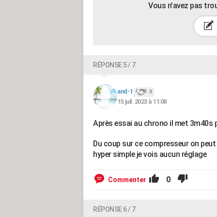
Vous n’avez pas tro
RÉPONSE 5 / 7
and-1
8
15 juil. 2023 à 11:08
Après essai au chrono il met 3m40s po
Du coup sur ce compresseur on peut ré
hyper simple je vois aucun réglage
0
Commenter
RÉPONSE 6 / 7