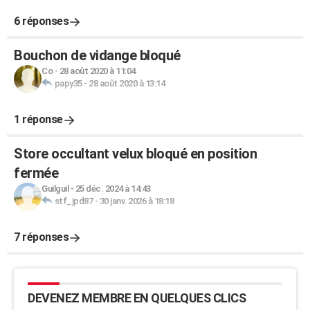
6 réponses
Bouchon de vidange bloqué
Co
-
28 août 2020 à 11:04
papy35
-
28 août 2020 à 13:14
1 réponse
Store occultant velux bloqué en position
fermée
Guilguil
-
25 déc. 2024 à 14:43
stf_jpd87
-
30 janv. 2026 à 18:18
7 réponses
DEVENEZ MEMBRE EN QUELQUES CLICS