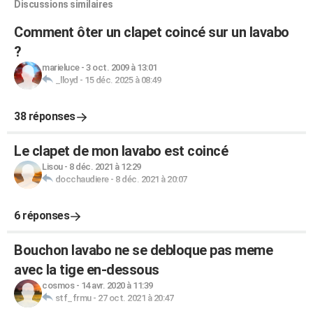
Discussions similaires
Comment ôter un clapet coincé sur un lavabo
?
marieluce
-
3 oct. 2009 à 13:01
_lloyd
-
15 déc. 2025 à 08:49
38 réponses
Le clapet de mon lavabo est coincé
Lisou
-
8 déc. 2021 à 12:29
docchaudiere
-
8 déc. 2021 à 20:07
6 réponses
Bouchon lavabo ne se debloque pas meme
avec la tige en-dessous
cosmos
-
14 avr. 2020 à 11:39
stf_frmu
-
27 oct. 2021 à 20:47