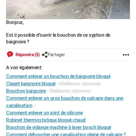
City break
Voyage de noces
Climat
Destinations
Voyage nature
Forum
+
PHOTO
GUIDES D'ACHAT
Bonjour,
BONS PLANS
Est il possible d'ouvrir le bouchon de ce syphon de
baignoire ?
CARTE DE VOEUX
Répondre (5)
Partager
Carte Bonne année
Carte Pâques
Carte de Noël
Carte Saint-Valentin
Carte d'anniversaire
DICTIONNAIRE
A voir également:
Biographies
Expressions
Dictionnaire
Citations
Proverbes
PROGRAMME TV
Comment enlever un bouchon de baignoire bloqué
COPAINS D'AVANT
Clapet baignoire bloqué
- Meilleures réponses
Bouchon baignoire
- Meilleures réponses
Se connecter
Collèges
Universités
Service militaire
S'inscrire
Lycées
Primaires
Entreprises
Avis de recherche
AVIS DE DÉCÈS
Comment enlever un gros bouchon de calcaire dans une
canalisation
✓
FORUM
Comment enlever un joint de silicone
Lifestyle
Sport
Television
Cinema
Bricolage
Culture
Auto
Voyage
Robinet thermostatique bloqué chaud
Bouchon de vidange machine à laver bosch bloqué
Comment déboucher une canalisation pleine de calcaire ?