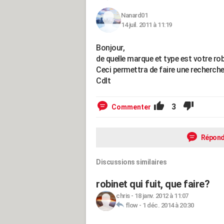
Nanard01
14 juil. 2011 à 11:19
Bonjour,
de quelle marque et type est votre robi
Ceci permettra de faire une recherch
Cdlt
3
Commenter
Répond
Discussions similaires
robinet qui fuit, que faire?
chris
-
18 janv. 2012 à 11:07
flow
-
1 déc. 2014 à 20:30