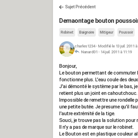
Sujet Précédent
Demaontage bouton poussoir
Robinet
Baignoire
Mitigeur
Poussoir
charles1234
-
Modifié le 13 juil. 2011 à
Nanard01 -
14 juil. 2011 à 11:19
Bonjour,
Le bouton permettant de commuter l'ar
fonctionne plus. L'eau coule des deux
J'ai démonté le système par le bas, je
retient plus un joint en cahoutchouc.
Impossible de remettre une rondelle p
une petite butée. Je presume qu'il faut 
l'autre extrémité de la tige.
Souci, je trouve pas la solution pour
Il n'y a pas de marque sur le robinet.
Le Bouton est en plastique couleur alu