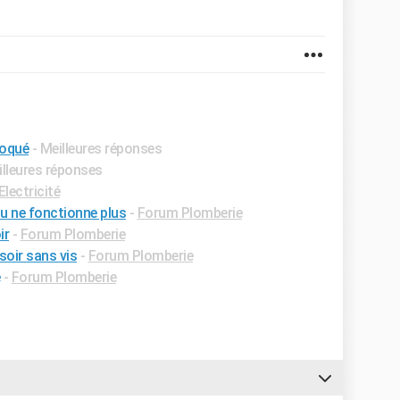
loqué
- Meilleures réponses
illeures réponses
lectricité
u ne fonctionne plus
-
Forum Plomberie
ir
-
Forum Plomberie
oir sans vis
-
Forum Plomberie
-
Forum Plomberie