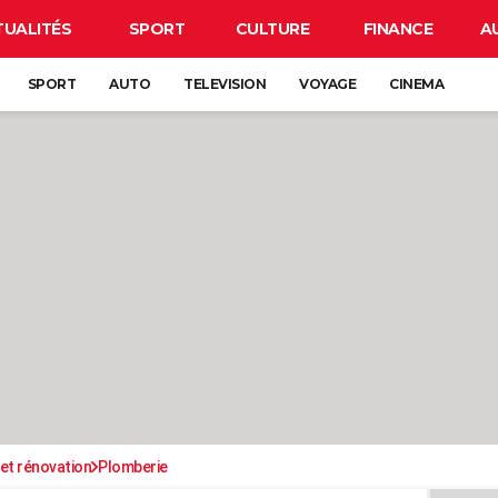
TUALITÉS
SPORT
CULTURE
FINANCE
A
SPORT
AUTO
TELEVISION
VOYAGE
CINEMA
et rénovation
Plomberie