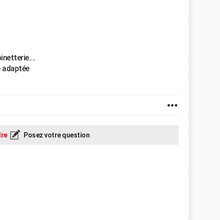
netterie....
e adaptée
re
Posez votre question