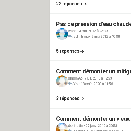
22 réponses
Pas de pression d'eau chaude
Ivan8
-
4 mai 2012 à 22:39
stf_frmu
-
6 mai 2012 à 10:08
5 réponses
Comment démonter un mitige
pinpin92
-
9 juil. 2010 à 12:33
Yo
-
18 août 2020 à 11:56
3 réponses
Comment démonter un vieux 
dorinctin
-
27 janv. 2010 à 20:58