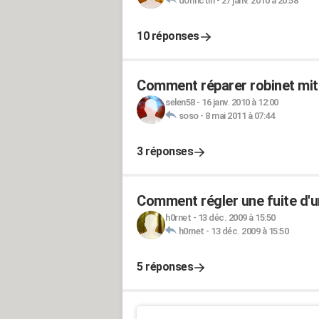
dorinctin
-
27 janv. 2010 à 20:58
10 réponses
Comment réparer robinet mit
selen58
-
16 janv. 2010 à 12:00
soso
-
8 mai 2011 à 07:44
3 réponses
Comment régler une fuite d'u
h0rnet
-
13 déc. 2009 à 15:50
h0rnet
-
13 déc. 2009 à 15:50
5 réponses