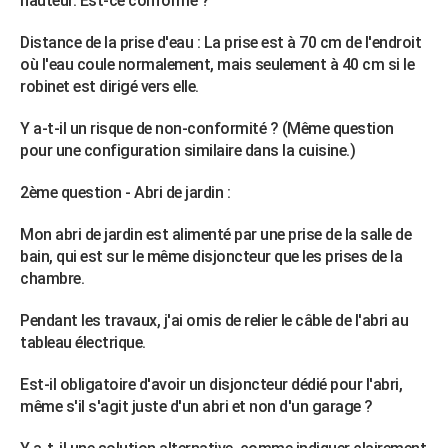
hauteur. Est-ce conforme ?
City break
Voyage de noces
Climat
Destinations
Voyage nature
Forum
+
PHOTO
Distance de la prise d'eau : La prise est à 70 cm de l'endroit
où l'eau coule normalement, mais seulement à 40 cm si le
GUIDES D'ACHAT
robinet est dirigé vers elle.
BONS PLANS
Y a-t-il un risque de non-conformité ? (Même question
CARTE DE VOEUX
pour une configuration similaire dans la cuisine.)
Carte Bonne année
Carte Pâques
Carte de Noël
Carte Saint-Valentin
Carte d'anniversaire
DICTIONNAIRE
2ème question - Abri de jardin :
Biographies
Expressions
Dictionnaire
Citations
Proverbes
PROGRAMME TV
Mon abri de jardin est alimenté par une prise de la salle de
bain, qui est sur le même disjoncteur que les prises de la
COPAINS D'AVANT
chambre.
Se connecter
Collèges
Universités
Service militaire
S'inscrire
Lycées
Primaires
Entreprises
Avis de recherche
AVIS DE DÉCÈS
Pendant les travaux, j'ai omis de relier le câble de l'abri au
tableau électrique.
FORUM
Est-il obligatoire d'avoir un disjoncteur dédié pour l'abri,
Lifestyle
Sport
Television
Cinema
Bricolage
Culture
Auto
Voyage
même s'il s'agit juste d'un abri et non d'un garage ?