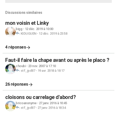
Discussions similaires
mon voisin et Linky
bigg
-
12 déc. 2019 à 10:00
KIDUGUEN
-
12 déc. 2019 à 23:58
4 réponses
Faut-il faire la chape avant ou après le placo ?
choubi
-
23 nov. 2007 à 17:10
stf_jpd87
-
19 avr. 2018 à 18:17
26 réponses
cloisons ou carrelage d'abord?
bricoanonyme
-
27 janv. 2016 à 10:45
stf_jpd87
-
27 janv. 2016 à 18:34