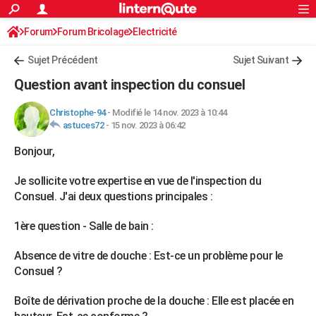
ACTUALITÉS
Forum
Forum Bricolage
Connexion
Electricité
S'inscrire
Rechercher
Société
Education
Villes
Politique
Faits Divers
Monde
+
SPORT
Sujet Précédent
Sujet Suivant
Football
Cyclisme
Forum
Coupe du monde 2026
Tennis
Rugby
CULTURE
Question avant inspection du consuel
TNT
Cinéma
Musique
Programme TV
Streaming
Sorties cinéma
+
FINANCE
Christophe-94
-
Modifié le 14 nov. 2023 à 10:44
astuces72
-
15 nov. 2023 à 06:42
Impôts
Immobilier
Banque
Crédit
Retraite
Epargne
Risques naturels par ville
Assurance
AUTO
Bonjour,
Réserver un essai
Berlines
Forum auto
Essais
Citadines
SUV
+
HIGH-TECH
Je sollicite votre expertise en vue de l'inspection du
Meilleur smartphone
Ordinateurs
Guide high-tech
Mobiles
Internet
Jeux vidéo
+
BRICOLAGE
Consuel. J'ai deux questions principales :
Aménagement intérieur
Cuisine
Jardinage
+
Forum
Extérieur
Salle de bains
Rangement
WEEK-END
1ère question - Salle de bain :
Escapades
Expositions
Week-end nature
Guides de France
Patrimoine
Musées
+
LIFESTYLE
Absence de vitre de douche : Est-ce un problème pour le
Consuel ?
Bien-être
Mode
+
Art de vivre
Loisirs
Modes de vie
SANTE
Boîte de dérivation proche de la douche : Elle est placée en
Guide de la santé
Médicaments
+
Alimentation
Maladies
Sommeil
VOYAGE