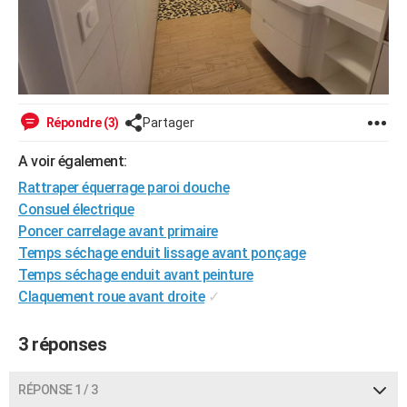
Répondre (3)
Partager
A voir également:
Rattraper équerrage paroi douche
Consuel électrique
Poncer carrelage avant primaire
Temps séchage enduit lissage avant ponçage
Temps séchage enduit avant peinture
Claquement roue avant droite
✓
3 réponses
RÉPONSE 1 / 3