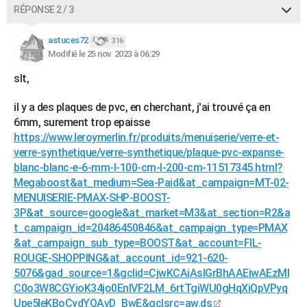
RÉPONSE 2 / 3
astuces72
316
Modifié le 25 nov. 2023 à 06:29
slt,
il y a des plaques de pvc, en cherchant, j'ai trouvé ça en
6mm, surement trop epaisse
https://www.leroymerlin.fr/produits/menuiserie/verre-et-
verre-synthetique/verre-synthetique/plaque-pvc-expanse-
blanc-blanc-e-6-mm-l-100-cm-l-200-cm-11517345.html?
Megaboost&at_medium=Sea-Paid&at_campaign=MT-02-
MENUISERIE-PMAX-SHP-BOOST-
3P&at_source=google&at_market=M3&at_section=R2&a
t_campaign_id=20486450846&at_campaign_type=PMAX
&at_campaign_sub_type=BOOST&at_account=FIL-
ROUGE-SHOPPING&at_account_id=921-620-
5076&gad_source=1&gclid=CjwKCAiAsIGrBhAAEiwAEzMl
C0o3W8CGYioK34jo0EnlVF2LM_6rtTgiWU0gHqXiQpVPyq
Upe5leKBoCydYQAvD_BwE&gclsrc=aw.ds