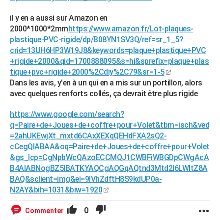
il y en a aussi sur Amazon en
2000*1000*2mm
https://www.amazon.fr/Lot-plaques-
plastique-PVC-rigide/dp/B08YN1SV3Q/ref=sr_1_5?
crid=13UH6HP3W19J8&keywords=plaque+plastique+PVC
+rigide+2000&qid=1700888095&s=hi&sprefix=plaque+plas
tique+pvc+rigide+2000%2Cdiy%2C79&sr=1-5
Dans les avis, y'en à un qui en a mis sur un portillon, alors
avec quelques renforts collés, ça devrait être plus rigide
https://www.google.com/search?
q=Paire+de+Joues+de+coffre+pour+Volet&tbm=isch&ved
=2ahUKEwjXt_mxtd6CAxXEXqQEHdFXA2sQ2-
cCegQIABAA&oq=Paire+de+Joues+de+coffre+pour+Volet
&gs_lcp=CgNpbWcQAzoECCMQJ1CWBFiWBGDpCWgAcA
B4AIABNogBZ5IBATKYAQCgAQGqAQtnd3Mtd2l6LWltZ8A
BAQ&sclient=img&ei=9IVhZdftH8S9kdUP0a-
N2AY&bih=1031&biw=1920
0
Commenter