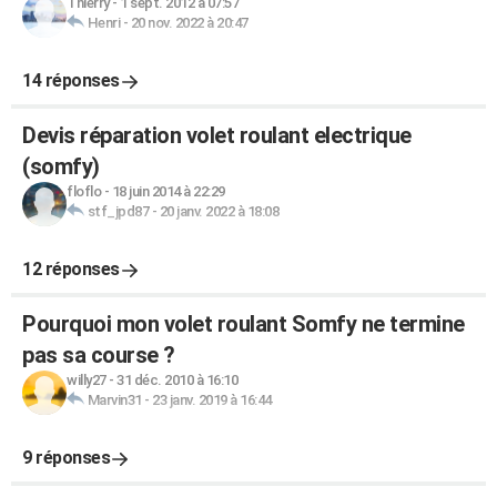
Thierry
-
1 sept. 2012 à 07:57
Henri
-
20 nov. 2022 à 20:47
14 réponses
Devis réparation volet roulant electrique
(somfy)
floflo
-
18 juin 2014 à 22:29
stf_jpd87
-
20 janv. 2022 à 18:08
12 réponses
Pourquoi mon volet roulant Somfy ne termine
pas sa course ?
willy27
-
31 déc. 2010 à 16:10
Marvin31
-
23 janv. 2019 à 16:44
9 réponses