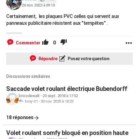
26 nov. 2023 à 09:10
Certainement, les plaques PVC celles qui servent aux
panneaux publicitaire résistent aux "tempêtes" .
0
Commenter
Répondre
Posez votre question
Discussions similaires
Saccade volet roulant électrique Bubendorff
bricodewalt
-
23 sept. 2018 à 17:52
tony-31
-
30 nov. 2020 à 18:23
18 réponses
Volet roulant somfy bloqué en position haute