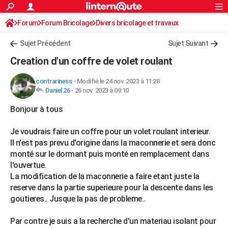
ACTUALITÉS
Forum
Forum Bricolage
Connexion
Divers bricolage et travaux
S'inscrire
Rechercher
Société
Education
Villes
Politique
Faits Divers
Monde
+
SPORT
Sujet Précédent
Sujet Suivant
Football
Cyclisme
Forum
Coupe du monde 2026
Tennis
Rugby
CULTURE
Creation d'un coffre de volet roulant
TNT
Cinéma
Musique
Programme TV
Streaming
Sorties cinéma
+
FINANCE
contrariness
-
Modifié le 24 nov. 2023 à 11:28
Daniel 26
-
26 nov. 2023 à 09:10
Impôts
Immobilier
Banque
Crédit
Retraite
Epargne
Risques naturels par ville
Assurance
AUTO
Bonjour à tous
Réserver un essai
Berlines
Forum auto
Essais
Citadines
SUV
+
HIGH-TECH
Je voudrais faire un coffre pour un volet roulant interieur.
Meilleur smartphone
Ordinateurs
Guide high-tech
Mobiles
Internet
Jeux vidéo
+
BRICOLAGE
Il n'est pas prevu d'origine dans la maconnerie et sera donc
monté sur le dormant puis monté en remplacement dans
Aménagement intérieur
Cuisine
Jardinage
+
Forum
Extérieur
Salle de bains
Rangement
WEEK-END
l'ouvertue.
Escapades
Expositions
Week-end nature
Guides de France
Patrimoine
Musées
+
La modification de la maconnerie a faire etant juste la
LIFESTYLE
reserve dans la partie superieure pour la descente dans les
Bien-être
Mode
+
Art de vivre
Loisirs
Modes de vie
goutieres.. Jusque la pas de probleme..
SANTE
Guide de la santé
Médicaments
+
Alimentation
Maladies
Sommeil
VOYAGE
Par contre je suis a la recherche d'un materiau isolant pour