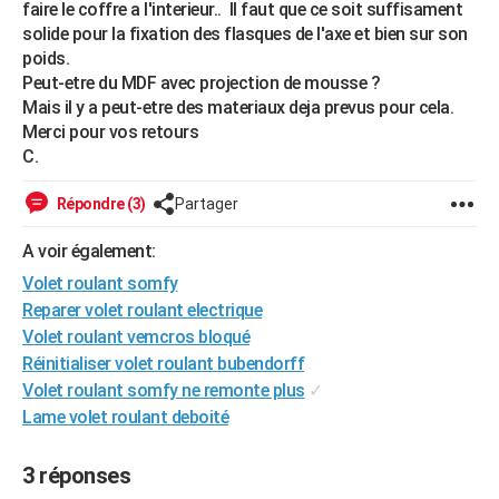
faire le coffre a l'interieur.. Il faut que ce soit suffisament
City break
Voyage de noces
Climat
Destinations
Voyage nature
Forum
+
PHOTO
solide pour la fixation des flasques de l'axe et bien sur son
poids.
GUIDES D'ACHAT
Peut-etre du MDF avec projection de mousse ?
Mais il y a peut-etre des materiaux deja prevus pour cela.
BONS PLANS
Merci pour vos retours
C.
CARTE DE VOEUX
Carte Bonne année
Carte Pâques
Carte de Noël
Carte Saint-Valentin
Carte d'anniversaire
Répondre (3)
Partager
DICTIONNAIRE
Biographies
Expressions
Dictionnaire
Citations
Proverbes
A voir également:
PROGRAMME TV
Volet roulant somfy
COPAINS D'AVANT
Reparer volet roulant electrique
Volet roulant vemcros bloqué
Se connecter
Collèges
Universités
Service militaire
S'inscrire
Lycées
Primaires
Entreprises
Avis de recherche
AVIS DE DÉCÈS
Réinitialiser volet roulant bubendorff
FORUM
Volet roulant somfy ne remonte plus
✓
Lame volet roulant deboité
Lifestyle
Sport
Television
Cinema
Bricolage
Culture
Auto
Voyage
3 réponses