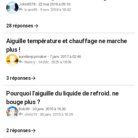
John9578
-
22 mai 2018 à 09:10
Icare95
-
9 nov. 2018 à 18:42
28 réponses
Aiguille température et chauffage ne marche
plus !
aurelienppmaker
-
7 janv. 2017 à 02:46
Nancy
-
14 déc. 2025 à 18:06
3 réponses
Pourquoi l'aiguille du liquide de refroid. ne
bouge plus ?
Bob89
-
30 janv. 2010 à 16:20
chris13
-
30 janv. 2010 à 16:20
2 réponses