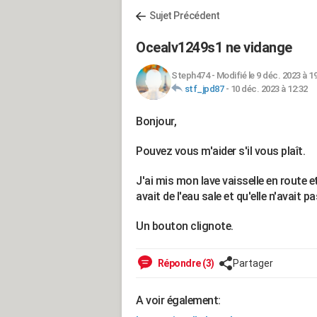
Sujet Précédent
Ocealv1249s1 ne vidange
Steph474
-
Modifié le 9 déc. 2023 à 1
stf_jpd87
-
10 déc. 2023 à 12:32
Bonjour,
Pouvez vous m'aider s'il vous plaît.
J'ai mis mon lave vaisselle en route et
avait de l'eau sale et qu'elle n'avait p
Un bouton clignote.
Répondre (3)
Partager
A voir également: