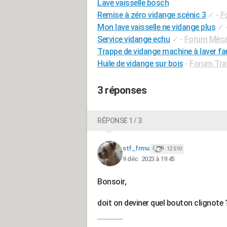
Lave vaisselle bosch
Remise à zéro vidange scénic 3
✓
-
F
Mon lave vaisselle ne vidange plus
✓
Service vidange echu
✓
-
Forum Mécan
Trappe de vidange machine à laver fa
Huile de vidange sur bois
-
Forum Trav
3 réponses
RÉPONSE 1 / 3
stf_frmu
12 510
9 déc. 2023 à 19:45
Bonsoir,
doit on deviner quel bouton clignote