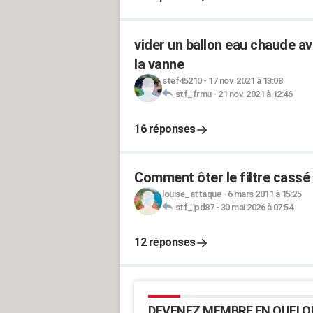
vider un ballon eau chaude av
la vanne
stef45210
-
17 nov. 2021 à 13:08
stf_frmu
-
21 nov. 2021 à 12:46
16 réponses
Comment ôter le filtre cassé
louise_attaque
-
6 mars 2011 à 15:25
stf_jpd87
-
30 mai 2026 à 07:54
12 réponses
DEVENEZ MEMBRE EN QUELQ