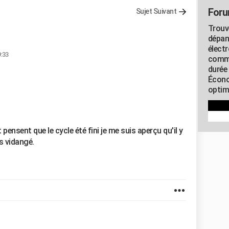
Foru
Sujet Suivant
Trouv
dépan
élect
9:33
commu
durée
Écono
optimi
 pensent que le cycle été fini je me suis aperçu qu'il y
as vidangé.