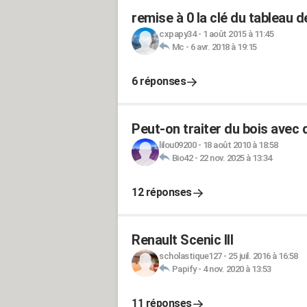
remise à 0 la clé du tableau d
cxpapy34
-
1 août 2015 à 11:45
Mc
-
6 avr. 2018 à 19:15
6 réponses
Peut-on traiter du bois avec d
lilou09200
-
18 août 2010 à 18:58
Bio42
-
22 nov. 2025 à 13:34
12 réponses
Renault Scenic III
scholastique127
-
25 juil. 2016 à 16:58
Papify
-
4 nov. 2020 à 13:53
11 réponses