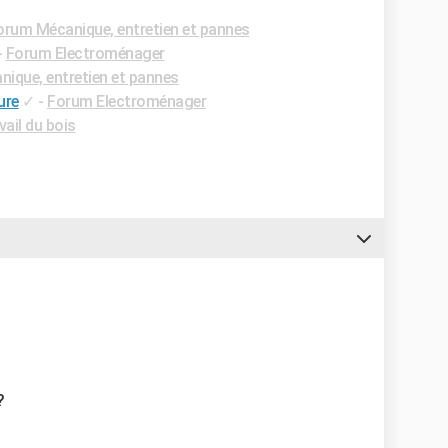
orum Mécanique, entretien et pannes
-
Forum Electroménager
ique, entretien et pannes
ure
✓
-
Forum Electroménager
ail du bois
 ?