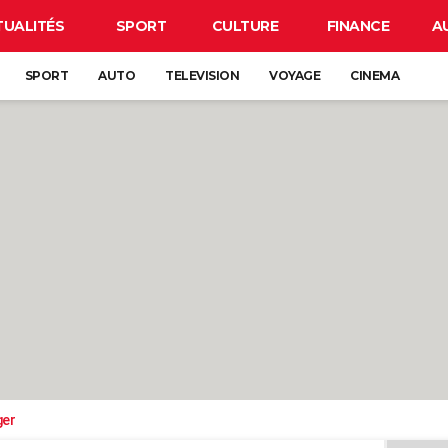
TUALITÉS
SPORT
CULTURE
FINANCE
A
SPORT
AUTO
TELEVISION
VOYAGE
CINEMA
ger