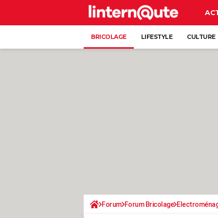
AC
BRICOLAGE
LIFESTYLE
CULTURE
Forum
Forum Bricolage
Electroména