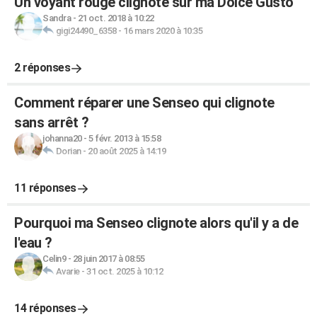
Un voyant rouge clignote sur ma Dolce Gusto
Sandra
-
21 oct. 2018 à 10:22
gigi24490_6358
-
16 mars 2020 à 10:35
2 réponses
Comment réparer une Senseo qui clignote
sans arrêt ?
johanna20
-
5 févr. 2013 à 15:58
Dorian
-
20 août 2025 à 14:19
11 réponses
Pourquoi ma Senseo clignote alors qu'il y a de
l'eau ?
Celin9
-
28 juin 2017 à 08:55
Avarie
-
31 oct. 2025 à 10:12
14 réponses