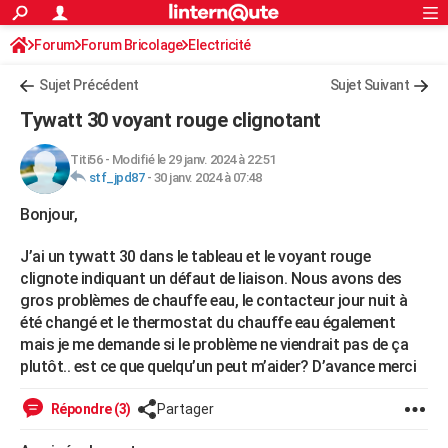
ACTUALITÉS
Forum
Forum Bricolage
Connexion
Electricité
S'inscrire
Rechercher
Société
Education
Villes
Politique
Faits Divers
Monde
+
SPORT
Sujet Précédent
Sujet Suivant
Football
Cyclisme
Forum
Coupe du monde 2026
Tennis
Rugby
CULTURE
Tywatt 30 voyant rouge clignotant
TNT
Cinéma
Musique
Programme TV
Streaming
Sorties cinéma
+
FINANCE
Titi56
-
Modifié le 29 janv. 2024 à 22:51
stf_jpd87
-
30 janv. 2024 à 07:48
Impôts
Immobilier
Banque
Crédit
Retraite
Epargne
Risques naturels par ville
Assurance
AUTO
Bonjour,
Réserver un essai
Berlines
Forum auto
Essais
Citadines
SUV
+
HIGH-TECH
J’ai un tywatt 30 dans le tableau et le voyant rouge
Meilleur smartphone
Ordinateurs
Guide high-tech
Mobiles
Internet
Jeux vidéo
+
BRICOLAGE
clignote indiquant un défaut de liaison. Nous avons des
gros problèmes de chauffe eau, le contacteur jour nuit à
Aménagement intérieur
Cuisine
Jardinage
+
Forum
Extérieur
Salle de bains
Rangement
WEEK-END
été changé et le thermostat du chauffe eau également
mais je me demande si le problème ne viendrait pas de ça
Escapades
Expositions
Week-end nature
Guides de France
Patrimoine
Musées
+
LIFESTYLE
plutôt.. est ce que quelqu’un peut m’aider? D’avance merci
Bien-être
Mode
+
Art de vivre
Loisirs
Modes de vie
SANTE
Répondre (3)
Partager
Guide de la santé
Médicaments
+
Alimentation
Maladies
Sommeil
VOYAGE