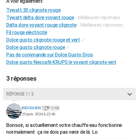
A voir également:
City break
Voyage de noces
Climat
Destinations
Voyage nature
Forum
+
PHOTO
Tywatt 30 clignote rouge
Tywatt delta dore voyant rouge
- Meilleures réponses
GUIDES D'ACHAT
Delta dore voyant rouge clignote
- Meilleures réponses
Fil rouge electricité
BONS PLANS
Dolce gusto clignote rouge et vert
✓
CARTE DE VOEUX
Dolce gusto clignote rouge
✓
Pas de commande sur Dolce Gusto Drop
Carte Bonne année
Carte Pâques
Carte de Noël
Carte Saint-Valentin
Carte d'anniversaire
DICTIONNAIRE
Dolce gusto Nescafé KRUPS le voyant clignote vert
Biographies
Expressions
Dictionnaire
Citations
Proverbes
PROGRAMME TV
3 réponses
COPAINS D'AVANT
Se connecter
Collèges
Universités
Service militaire
S'inscrire
Lycées
Primaires
Entreprises
Avis de recherche
RÉPONSE 1 / 3
AVIS DE DÉCÈS
FORUM
KIDUGUEN
5 108
29 janv. 2024 à 23:40
Lifestyle
Sport
Television
Cinema
Bricolage
Culture
Auto
Voyage
Bonsoir, si actuellement votre chauffe eau fonctionne
normalement ça ne dois pas venir de là. Lo