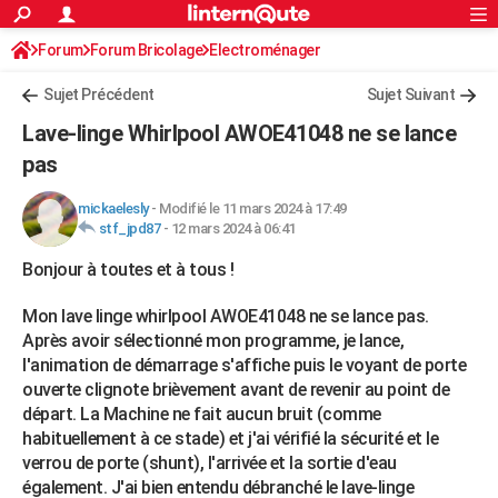
ACTUALITÉS
Forum
Forum Bricolage
Connexion
Electroménager
S'inscrire
Rechercher
Société
Education
Villes
Politique
Faits Divers
Monde
+
SPORT
Sujet Précédent
Sujet Suivant
Football
Cyclisme
Forum
Coupe du monde 2026
Tennis
Rugby
CULTURE
Lave-linge Whirlpool AWOE41048 ne se lance
TNT
Cinéma
Musique
Programme TV
Streaming
Sorties cinéma
+
pas
FINANCE
Impôts
Immobilier
Banque
Crédit
Retraite
Epargne
Risques naturels par ville
Assurance
AUTO
mickaelesly
-
Modifié le 11 mars 2024 à 17:49
stf_jpd87
-
12 mars 2024 à 06:41
Réserver un essai
Berlines
Forum auto
Essais
Citadines
SUV
+
HIGH-TECH
Bonjour à toutes et à tous !
Meilleur smartphone
Ordinateurs
Guide high-tech
Mobiles
Internet
Jeux vidéo
+
BRICOLAGE
Mon lave linge whirlpool AWOE41048 ne se lance pas.
Aménagement intérieur
Cuisine
Jardinage
+
Forum
Extérieur
Salle de bains
Rangement
Après avoir sélectionné mon programme, je lance,
WEEK-END
l'animation de démarrage s'affiche puis le voyant de porte
Escapades
Expositions
Week-end nature
Guides de France
Patrimoine
Musées
+
ouverte clignote brièvement avant de revenir au point de
LIFESTYLE
départ. La Machine ne fait aucun bruit (comme
Bien-être
Mode
+
Art de vivre
Loisirs
Modes de vie
SANTE
habituellement à ce stade) et j'ai vérifié la sécurité et le
verrou de porte (shunt), l'arrivée et la sortie d'eau
Guide de la santé
Médicaments
+
Alimentation
Maladies
Sommeil
VOYAGE
également. J'ai bien entendu débranché le lave-linge