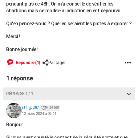
pendant plus de 48h. On m'a conseillé de vérifier les
City break
Voyage de noces
Climat
Destinations
Voyage nature
Forum
+
PHOTO
charbons mais ce modèle à induction en est dépourvu.
GUIDES D'ACHAT
Qu'en pensez-vous ? Quelles seraient les pistes à explorer ?
BONS PLANS
Merci !
CARTE DE VOEUX
Bonne journée !
Carte Bonne année
Carte Pâques
Carte de Noël
Carte Saint-Valentin
Carte d'anniversaire
DICTIONNAIRE
Répondre (1)
Partager
Biographies
Expressions
Dictionnaire
Citations
Proverbes
PROGRAMME TV
1 réponse
COPAINS D'AVANT
Se connecter
Collèges
Universités
Service militaire
S'inscrire
Lycées
Primaires
Entreprises
Avis de recherche
RÉPONSE 1 / 1
AVIS DE DÉCÈS
FORUM
stf_jpd87
29 965
12 mars 2024 à 06:41
Lifestyle
Sport
Television
Cinema
Bricolage
Culture
Auto
Voyage
Bonjour
Si vous avez shunté le contact de la sécurité porte et que