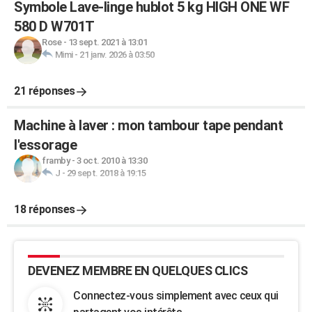
Symbole Lave-linge hublot 5 kg HIGH ONE WF
580 D W701T
Rose
-
13 sept. 2021 à 13:01
Mimi
-
21 janv. 2026 à 03:50
21 réponses
Machine à laver : mon tambour tape pendant
l'essorage
framby
-
3 oct. 2010 à 13:30
J
-
29 sept. 2018 à 19:15
18 réponses
DEVENEZ MEMBRE EN QUELQUES CLICS
Connectez-vous simplement avec ceux qui