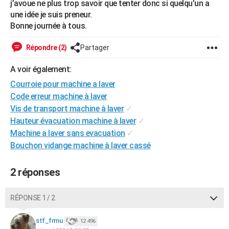
j’avoue ne plus trop savoir que tenter donc si quelqu’un a
City break
Voyage de noces
Climat
Destinations
Voyage nature
Forum
+
PHOTO
une idée je suis preneur.
Bonne journée à tous.
GUIDES D'ACHAT
Répondre (2)
Partager
BONS PLANS
A voir également:
CARTE DE VOEUX
Courroie pour machine a laver
Carte Bonne année
Carte Pâques
Carte de Noël
Carte Saint-Valentin
Carte d'anniversaire
DICTIONNAIRE
Code erreur machine à laver
Vis de transport machine à laver
✓
Biographies
Expressions
Dictionnaire
Citations
Proverbes
PROGRAMME TV
Hauteur évacuation machine à laver
✓
Machine a laver sans evacuation
✓
COPAINS D'AVANT
Bouchon vidange machine à laver cassé
Se connecter
Collèges
Universités
Service militaire
S'inscrire
Lycées
Primaires
Entreprises
Avis de recherche
AVIS DE DÉCÈS
2 réponses
FORUM
Lifestyle
Sport
Television
Cinema
Bricolage
Culture
Auto
Voyage
RÉPONSE 1 / 2
stf_frmu
12 496