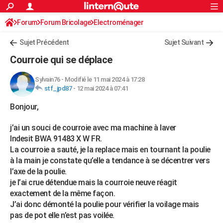
ACTUALITÉS
Forum
Forum Bricolage
Connexion
Electroménager
S'inscrire
Rechercher
Société
Education
Villes
Politique
Faits Divers
Monde
+
SPORT
Sujet Précédent
Sujet Suivant
Football
Cyclisme
Forum
Coupe du monde 2026
Tennis
Rugby
CULTURE
Courroie qui se déplace
TNT
Cinéma
Musique
Programme TV
Streaming
Sorties cinéma
+
FINANCE
Sylvain76
-
Modifié le 11 mai 2024 à 17:28
stf_jpd87
-
12 mai 2024 à 07:41
Impôts
Immobilier
Banque
Crédit
Retraite
Epargne
Risques naturels par ville
Assurance
AUTO
Bonjour,
Réserver un essai
Berlines
Forum auto
Essais
Citadines
SUV
+
HIGH-TECH
j’ai un souci de courroie avec ma machine à laver
Meilleur smartphone
Ordinateurs
Guide high-tech
Mobiles
Internet
Jeux vidéo
+
BRICOLAGE
Indesit BWA 91483 X W FR.
La courroie a sauté, je la replace mais en tournant la poulie
Aménagement intérieur
Cuisine
Jardinage
+
Forum
Extérieur
Salle de bains
Rangement
WEEK-END
à la main je constate qu’elle a tendance à se décentrer vers
l’axe de la poulie.
Escapades
Expositions
Week-end nature
Guides de France
Patrimoine
Musées
+
LIFESTYLE
je l’ai crue détendue mais la courroie neuve réagit
Bien-être
Mode
+
Art de vivre
Loisirs
Modes de vie
exactement de la même façon.
SANTE
J’ai donc démonté la poulie pour vérifier la voilage mais
Guide de la santé
Médicaments
+
Alimentation
Maladies
Sommeil
pas de pot elle n’est pas voilée.
VOYAGE