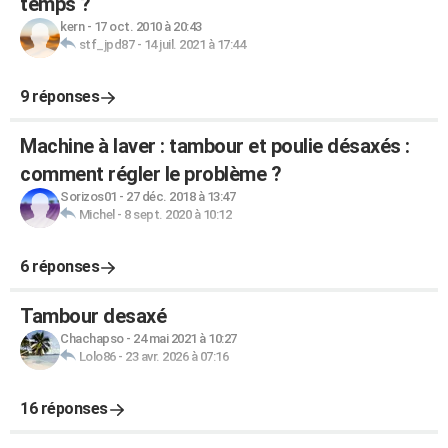
temps ?
kern
-
17 oct. 2010 à 20:43
stf_jpd87
-
14 juil. 2021 à 17:44
9 réponses
Machine à laver : tambour et poulie désaxés :
comment régler le problème ?
Sorizos01
-
27 déc. 2018 à 13:47
Michel
-
8 sept. 2020 à 10:12
6 réponses
Tambour desaxé
Chachapso
-
24 mai 2021 à 10:27
Lolo86
-
23 avr. 2026 à 07:16
16 réponses