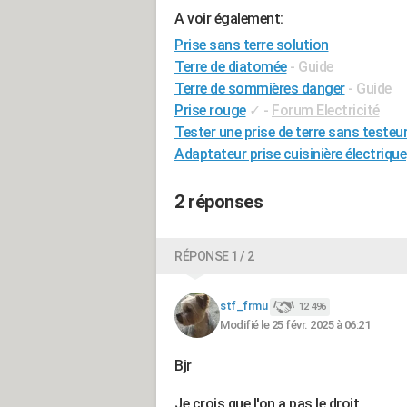
A voir également:
Prise sans terre solution
Terre de diatomée
- Guide
Terre de sommières danger
- Guide
Prise rouge
✓
-
Forum Electricité
Tester une prise de terre sans testeu
Adaptateur prise cuisinière électrique
2 réponses
RÉPONSE 1 / 2
stf_frmu
12 496
Modifié le 25 févr. 2025 à 06:21
Bjr
Je crois que l'on a pas le droit.