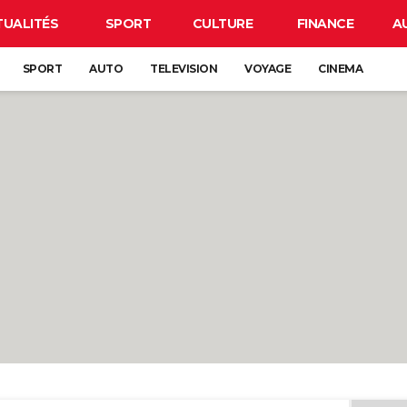
TUALITÉS
SPORT
CULTURE
FINANCE
A
SPORT
AUTO
TELEVISION
VOYAGE
CINEMA