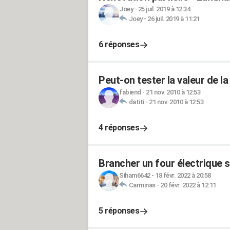
Joey
-
25 juil. 2019 à 12:34
Joey
-
26 juil. 2019 à 11:21
6 réponses
Peut-on tester la valeur de la
fabiend
-
21 nov. 2010 à 12:53
datiti
-
21 nov. 2010 à 12:53
4 réponses
Brancher un four électrique s
Siham6642
-
18 févr. 2022 à 20:58
Carminas
-
20 févr. 2022 à 12:11
5 réponses