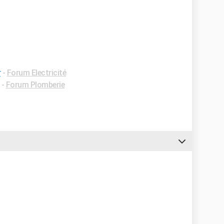
r
-
Forum Electricité
-
Forum Plomberie