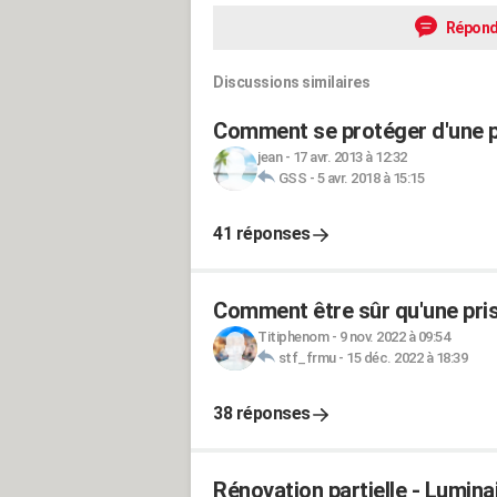
Répond
Discussions similaires
Comment se protéger d'une pr
jean
-
17 avr. 2013 à 12:32
GSS
-
5 avr. 2018 à 15:15
41 réponses
Comment être sûr qu'une prise 
Titiphenom
-
9 nov. 2022 à 09:54
stf_frmu
-
15 déc. 2022 à 18:39
38 réponses
Rénovation partielle - Luminai