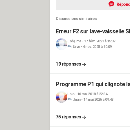
Répond
Discussions similaires
Erreur F2 sur lave-vaisselle 
Johjuma
-
17 févr. 2021 à 15:37
Urve
-
4 nov. 2025 à 10:09
19 réponses
Programme P1 qui clignote la
Lolo
-
16 mai 2018 à 22:34
Juan
-
14 mai 2026 à 09:43
75 réponses