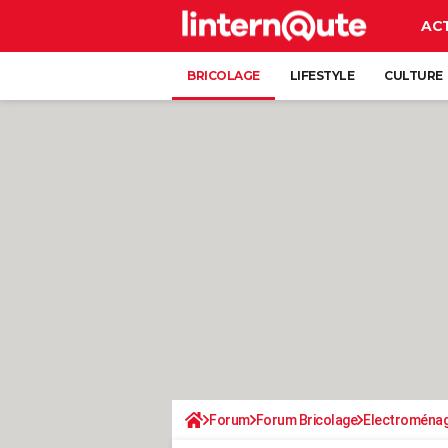
AC
BRICOLAGE
LIFESTYLE
CULTURE
Forum
Forum Bricolage
Electroména