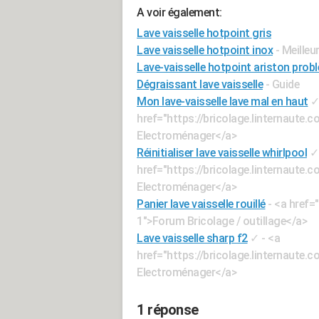
A voir également:
Lave vaisselle hotpoint gris
Lave vaisselle hotpoint inox
- Meille
Lave-vaisselle hotpoint ariston prob
Dégraissant lave vaisselle
- Guide
Mon lave-vaisselle lave mal en haut
href="https://bricolage.linternaut
Electroménager</a>
Réinitialiser lave vaisselle whirlpool
✓
href="https://bricolage.linternaut
Electroménager</a>
Panier lave vaisselle rouillé
- <a href=
1">Forum Bricolage / outillage</a>
Lave vaisselle sharp f2
✓
- <a
href="https://bricolage.linternaut
Electroménager</a>
1 réponse