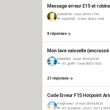
Message erreur E15 et robinet
DOM40130
-
9 nov. 2019 à 17:04
Dan35230
-
10 févr. 2023 à 14:49
8 réponses
Mon lave vaisselle (encrassé 
AIMEDIEU
-
24 avr. 2014 à 02:34
stf_jpd87
-
3 mai 2025 à 18:22
21 réponses
Code Erreur F15 Hotpoint A
Pre@torien
-
21 mars 2014 à 05:24
stf_la sudiste
-
24 oct. 2017 à 18:23