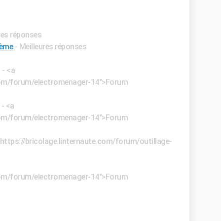
ures réponses
lème
- Meilleures réponses
✓
- <a
e.com/forum/electromenager-14">Forum
- <a
e.com/forum/electromenager-14">Forum
"https://bricolage.linternaute.com/forum/outillage-
e.com/forum/electromenager-14">Forum