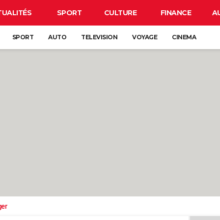
TUALITÉS
SPORT
CULTURE
FINANCE
A
SPORT
AUTO
TELEVISION
VOYAGE
CINEMA
ger