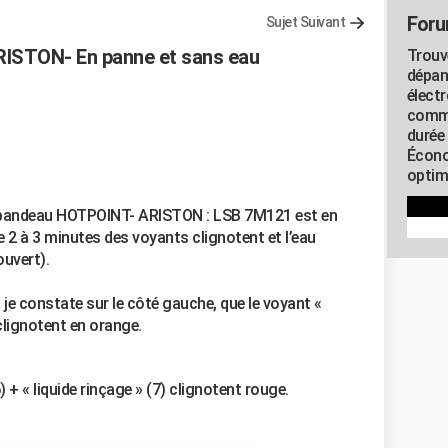
Foru
Sujet Suivant
RISTON- En panne et sans eau
Trouv
dépan
élect
commu
durée
Écono
optimi
c bandeau HOTPOINT- ARISTON : LSB 7M121 est en
 2 à 3 minutes des voyants clignotent et l’eau
ouvert).
 je constate sur le côté gauche, que le voyant «
 clignotent en orange.
6) + « liquide rinçage » (7) clignotent rouge.