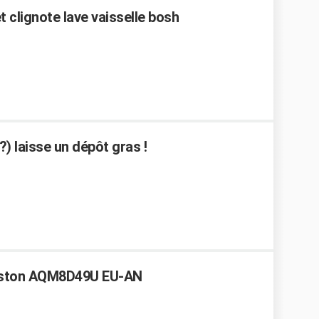
 clignote lave vaisselle bosh
?) laisse un dépôt gras !
riston AQM8D49U EU-AN