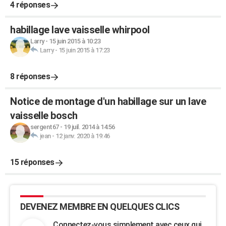
4 réponses
habillage lave vaisselle whirpool
Larry
-
15 juin 2015 à 10:23
Larry
-
15 juin 2015 à 17:23
8 réponses
Notice de montage d'un habillage sur un lave
vaisselle bosch
sergent67
-
19 juil. 2014 à 14:56
jean
-
12 janv. 2020 à 19:46
15 réponses
DEVENEZ MEMBRE EN QUELQUES CLICS
Connectez-vous simplement avec ceux qui