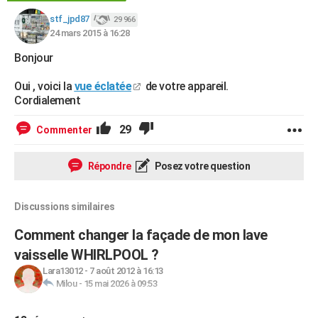
stf_jpd87
29 966
24 mars 2015 à 16:28
Bonjour
Oui , voici la
vue éclatée
de votre appareil.
Cordialement
29
Commenter
Répondre
Posez votre question
Discussions similaires
Comment changer la façade de mon lave
vaisselle WHIRLPOOL ?
Lara13012
-
7 août 2012 à 16:13
Milou
-
15 mai 2026 à 09:53