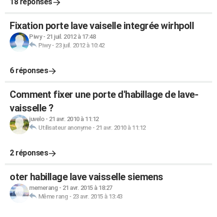
18 réponses
Fixation porte lave vaiselle integrée wirhpoll
Piwy
-
21 juil. 2012 à 17:48
Piwy
-
23 juil. 2012 à 10:42
6 réponses
Comment fixer une porte d'habillage de lave-
vaisselle ?
juvelo
-
21 avr. 2010 à 11:12
Utilisateur anonyme
-
21 avr. 2010 à 11:12
2 réponses
oter habillage lave vaisselle siemens
memerang
-
21 avr. 2015 à 18:27
Même rang
-
23 avr. 2015 à 13:43