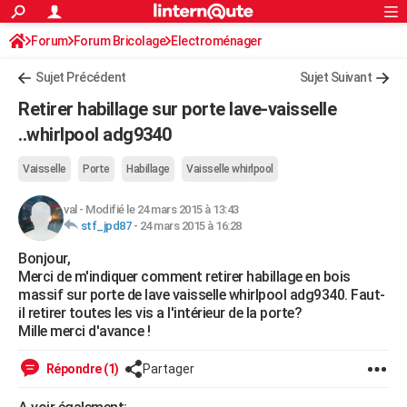
ACTUALITÉS
Forum
Forum Bricolage
Connexion
Electroménager
S'inscrire
Rechercher
Société
Education
Villes
Politique
Faits Divers
Monde
+
SPORT
Sujet Précédent
Sujet Suivant
Football
Cyclisme
Forum
Coupe du monde 2026
Tennis
Rugby
CULTURE
Retirer habillage sur porte lave-vaisselle
TNT
Cinéma
Musique
Programme TV
Streaming
Sorties cinéma
+
..whirlpool adg9340
FINANCE
Impôts
Immobilier
Banque
Crédit
Retraite
Epargne
Risques naturels par ville
Assurance
AUTO
Vaisselle
Porte
Habillage
Vaisselle whirlpool
Réserver un essai
Berlines
Forum auto
Essais
Citadines
SUV
+
HIGH-TECH
val
-
Modifié le 24 mars 2015 à 13:43
stf_jpd87
-
24 mars 2015 à 16:28
Meilleur smartphone
Ordinateurs
Guide high-tech
Mobiles
Internet
Jeux vidéo
+
BRICOLAGE
Bonjour,
Merci de m'indiquer comment retirer habillage en bois
Aménagement intérieur
Cuisine
Jardinage
+
Forum
Extérieur
Salle de bains
Rangement
WEEK-END
massif sur porte de lave vaisselle whirlpool adg9340. Faut-
il retirer toutes les vis a l'intérieur de la porte?
Escapades
Expositions
Week-end nature
Guides de France
Patrimoine
Musées
+
LIFESTYLE
Mille merci d'avance !
Bien-être
Mode
+
Art de vivre
Loisirs
Modes de vie
SANTE
Répondre (1)
Partager
Guide de la santé
Médicaments
+
Alimentation
Maladies
Sommeil
VOYAGE