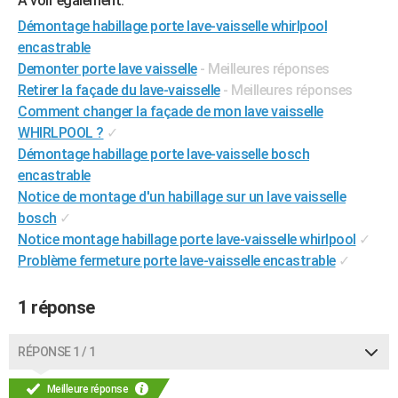
A voir également:
City break
Voyage de noces
Climat
Destinations
Voyage nature
Forum
+
PHOTO
Démontage habillage porte lave-vaisselle whirlpool
encastrable
GUIDES D'ACHAT
Demonter porte lave vaisselle
- Meilleures réponses
Retirer la façade du lave-vaisselle
- Meilleures réponses
BONS PLANS
Comment changer la façade de mon lave vaisselle
CARTE DE VOEUX
WHIRLPOOL ?
✓
Démontage habillage porte lave-vaisselle bosch
Carte Bonne année
Carte Pâques
Carte de Noël
Carte Saint-Valentin
Carte d'anniversaire
DICTIONNAIRE
encastrable
Notice de montage d'un habillage sur un lave vaisselle
Biographies
Expressions
Dictionnaire
Citations
Proverbes
PROGRAMME TV
bosch
✓
COPAINS D'AVANT
Notice montage habillage porte lave-vaisselle whirlpool
✓
Problème fermeture porte lave-vaisselle encastrable
✓
Se connecter
Collèges
Universités
Service militaire
S'inscrire
Lycées
Primaires
Entreprises
Avis de recherche
AVIS DE DÉCÈS
1 réponse
FORUM
Lifestyle
Sport
Television
Cinema
Bricolage
Culture
Auto
Voyage
RÉPONSE 1 / 1
Meilleure réponse