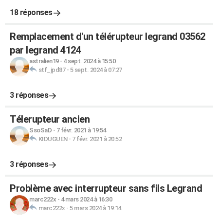
18 réponses
Remplacement d'un télérupteur legrand 03562
par legrand 4124
astralien19
-
4 sept. 2024 à 15:50
stf_jpd87
-
5 sept. 2024 à 07:27
3 réponses
Télerupteur ancien
SsoSaD
-
7 févr. 2021 à 19:54
KIDUGUEN
-
7 févr. 2021 à 20:52
3 réponses
Problème avec interrupteur sans fils Legrand
marc222x
-
4 mars 2024 à 16:30
marc222x
-
5 mars 2024 à 19:14