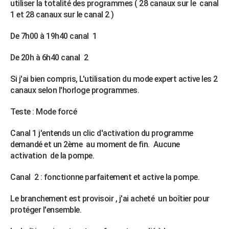
utiliser la totalité des programmes ( 28 canaux sur le canal
City break
Voyage de noces
Climat
Destinations
Voyage nature
Forum
+
PHOTO
1 et 28 canaux sur le canal 2 )
GUIDES D'ACHAT
De 7h00 à 19h40 canal 1
BONS PLANS
De 20h à 6h40 canal 2
CARTE DE VOEUX
Si j'ai bien compris, L'utilisation du mode expert active les 2
canaux selon l'horloge programmes.
Carte Bonne année
Carte Pâques
Carte de Noël
Carte Saint-Valentin
Carte d'anniversaire
DICTIONNAIRE
Teste : Mode forcé
Biographies
Expressions
Dictionnaire
Citations
Proverbes
PROGRAMME TV
Canal 1 j'entends un clic d'activation du programme
COPAINS D'AVANT
demandé et un 2ème au moment de fin. Aucune
Se connecter
Collèges
Universités
Service militaire
S'inscrire
Lycées
Primaires
Entreprises
Avis de recherche
activation de la pompe.
AVIS DE DÉCÈS
Canal 2 : fonctionne parfaitement et active la pompe.
FORUM
Lifestyle
Sport
Television
Cinema
Bricolage
Culture
Auto
Voyage
Le branchement est provisoir , j'ai acheté un boîtier pour
protéger l'ensemble.