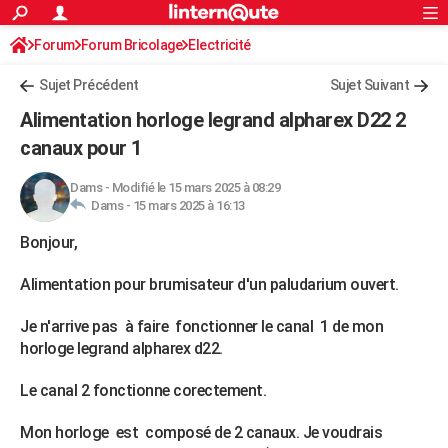
ACTUALITÉS
Forum
Forum Bricolage
Connexion
Electricité
S'inscrire
Rechercher
Société
Education
Villes
Politique
Faits Divers
Monde
+
SPORT
Sujet Précédent
Sujet Suivant
Football
Cyclisme
Forum
Coupe du monde 2026
Tennis
Rugby
CULTURE
Alimentation horloge legrand alpharex D22 2
TNT
Cinéma
Musique
Programme TV
Streaming
Sorties cinéma
+
canaux pour 1
FINANCE
Impôts
Immobilier
Banque
Crédit
Retraite
Epargne
Risques naturels par ville
Assurance
AUTO
Dams
-
Modifié le 15 mars 2025 à 08:29
Dams -
15 mars 2025 à 16:13
Réserver un essai
Berlines
Forum auto
Essais
Citadines
SUV
+
HIGH-TECH
Bonjour,
Meilleur smartphone
Ordinateurs
Guide high-tech
Mobiles
Internet
Jeux vidéo
+
BRICOLAGE
Alimentation pour brumisateur d'un paludarium ouvert.
Aménagement intérieur
Cuisine
Jardinage
+
Forum
Extérieur
Salle de bains
Rangement
WEEK-END
Je n'arrive pas à faire fonctionner le canal 1 de mon
Escapades
Expositions
Week-end nature
Guides de France
Patrimoine
Musées
+
horloge legrand alpharex d22.
LIFESTYLE
Bien-être
Mode
+
Art de vivre
Loisirs
Modes de vie
Le canal 2 fonctionne corectement.
SANTE
Guide de la santé
Médicaments
+
Alimentation
Maladies
Sommeil
Mon horloge est composé de 2 canaux. Je voudrais
VOYAGE