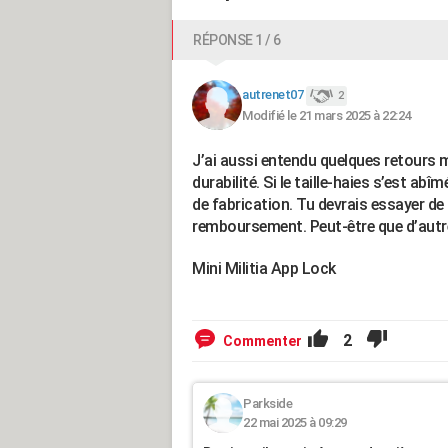
RÉPONSE 1 / 6
autrenet07
2
Modifié le 21 mars 2025 à 22:24
J’ai aussi entendu quelques retours mi
durabilité. Si le taille-haies s’est ab
de fabrication. Tu devrais essayer d
remboursement. Peut-être que d’autres
Mini Militia App Lock
2
Commenter
Parkside
22 mai 2025 à 09:29