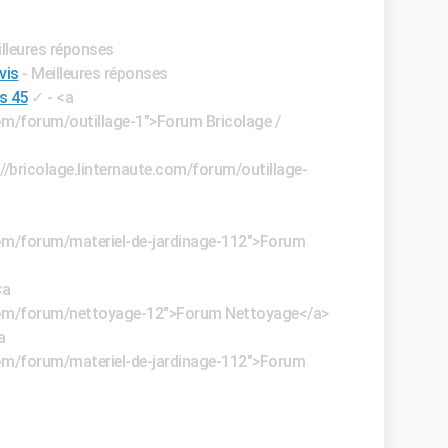
illeures réponses
vis
- Meilleures réponses
hs 45
✓
- <a
com/forum/outillage-1">Forum Bricolage /
://bricolage.linternaute.com/forum/outillage-
.com/forum/materiel-de-jardinage-112">Forum
<a
e.com/forum/nettoyage-12">Forum Nettoyage</a>
a
.com/forum/materiel-de-jardinage-112">Forum