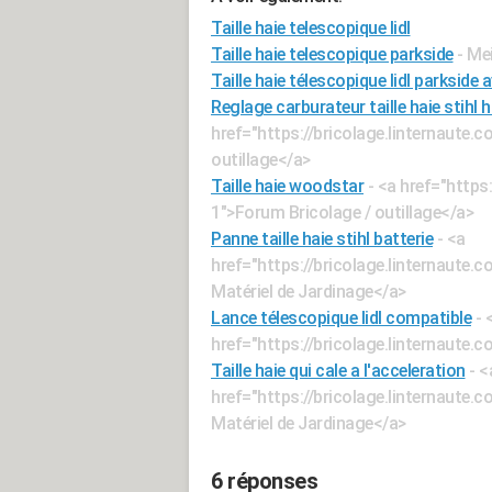
Taille haie telescopique lidl
Taille haie telescopique parkside
- Me
Taille haie télescopique lidl parkside a
Reglage carburateur taille haie stihl 
href="https://bricolage.linternaute.
outillage</a>
Taille haie woodstar
- <a href="https
1">Forum Bricolage / outillage</a>
Panne taille haie stihl batterie
- <a
href="https://bricolage.linternaute
Matériel de Jardinage</a>
Lance télescopique lidl compatible
- 
href="https://bricolage.linternaut
Taille haie qui cale a l'acceleration
- <
href="https://bricolage.linternaute
Matériel de Jardinage</a>
6 réponses