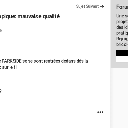
Foru
Sujet Suivant
opique: mauvaise qualité
Une s
proje
des id
36
pratiq
Rejoi
brico
ue PARKSIDE se se sont rentrées dedans dés la
ur le fil.
?