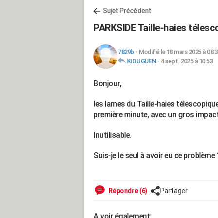
Sujet Précédent
PARKSIDE Taille-haies télesc
7829b
-
Modifié le 18 mars 2025 à 08:
KIDUGUEN
-
4 sept. 2025 à 10:53
Bonjour,
les lames du Taille-haies télescopiq
première minute, avec un gros impact s
Inutilisable.
Suis-je le seul à avoir eu ce problème 
Répondre (6)
Partager
A voir également: