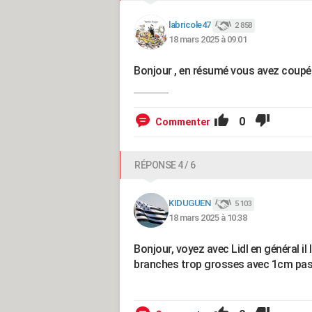
labricole47
2 858
18 mars 2025 à 09:01
Bonjour , en résumé vous avez coupé le 
0
Commenter
RÉPONSE 4 / 6
KIDUGUEN
5 103
18 mars 2025 à 10:38
Bonjour, voyez avec Lidl en général il
branches trop grosses avec 1cm pas