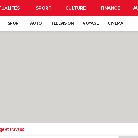
TUALITÉS
SPORT
CULTURE
FINANCE
A
SPORT
AUTO
TELEVISION
VOYAGE
CINEMA
ge et travaux