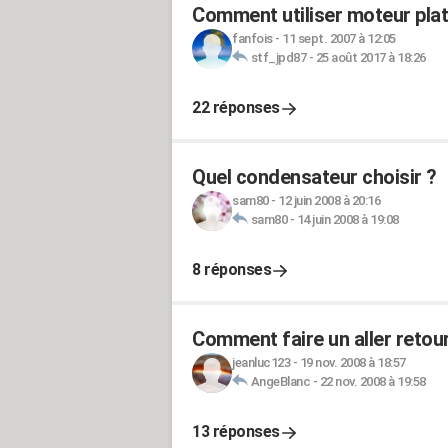
Comment utiliser moteur pla
fanfois
-
11 sept. 2007 à 12:05
stf_jpd87
-
25 août 2017 à 18:26
22 réponses
Quel condensateur choisir ?
sam80
-
12 juin 2008 à 20:16
sam80
-
14 juin 2008 à 19:08
8 réponses
Comment faire un aller retou
jeanluc123
-
19 nov. 2008 à 18:57
AngeBlanc
-
22 nov. 2008 à 19:58
13 réponses