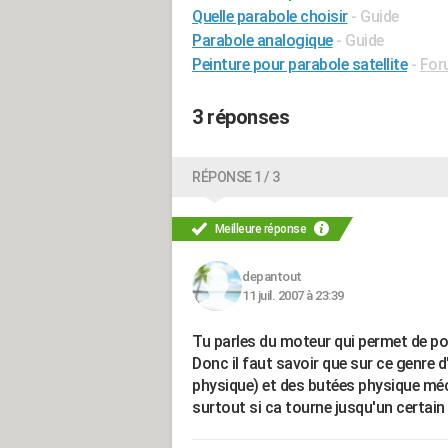
Quelle parabole choisir
- Guide
Parabole analogique
- Guide
Peinture pour parabole satellite
-
For
3 réponses
RÉPONSE 1 / 3
Meilleure réponse
depantout
11 juil. 2007 à 23:39
Tu parles du moteur qui permet de po
Donc il faut savoir que sur ce genre d
physique) et des butées physique méc
surtout si ca tourne jusqu'un certai