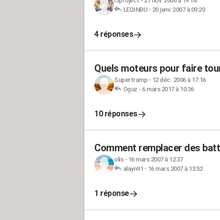
I3project
-
27 nov. 2006 à 19:14
LEDINBU
-
20 janv. 2007 à 09:20
4 réponses
Quels moteurs pour faire tou
Supertramp
-
12 déc. 2006 à 17:16
Oguz
-
6 mars 2017 à 10:36
10 réponses
Comment remplacer des batte
olis
-
16 mars 2007 à 12:37
alayn91
-
16 mars 2007 à 13:52
1 réponse