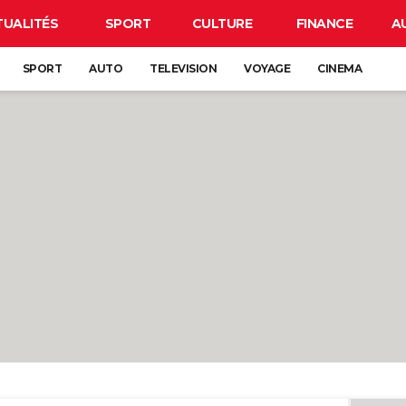
TUALITÉS
SPORT
CULTURE
FINANCE
A
SPORT
AUTO
TELEVISION
VOYAGE
CINEMA