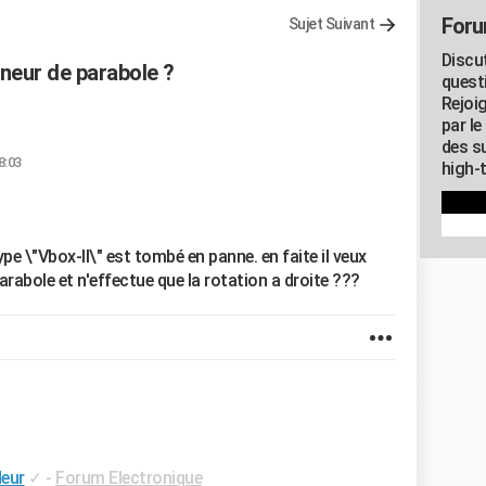
Foru
Sujet Suivant
Discu
neur de parabole ?
quest
Rejoi
par l
des su
8:03
high-
e \"Vbox-II\" est tombé en panne. en faite il veux
parabole et n'effectue que la rotation a droite ???
eur
✓
-
Forum Electronique