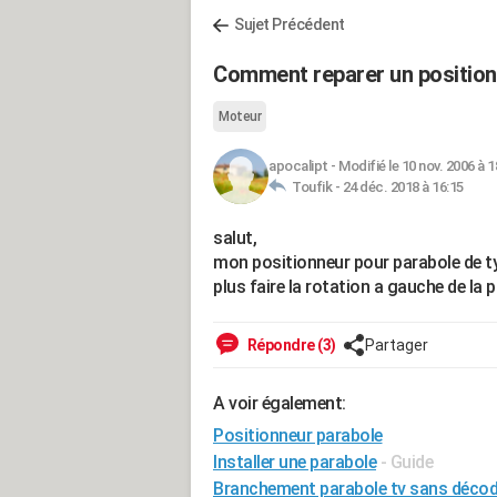
Sujet Précédent
Comment reparer un position
Moteur
apocalipt
-
Modifié le 10 nov. 2006 à 1
Toufik -
24 déc. 2018 à 16:15
salut,
mon positionneur pour parabole de typ
plus faire la rotation a gauche de la 
Répondre (3)
Partager
A voir également:
Positionneur parabole
Installer une parabole
- Guide
Branchement parabole tv sans décod