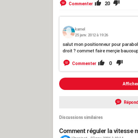
20
Commenter
kamel
25 janv. 2012 à 19:26
salut mon positionneur pour parabole
droit ? commet faire merçie baucoup
0
Commenter
Affiche
Répond
Discussions similaires
Comment réguler la vitesse m