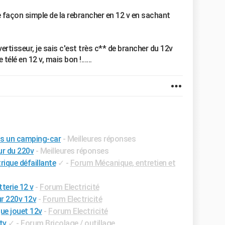
e façon simple de la rebrancher en 12 v en sachant
rtisseur, je sais c'est très c** de brancher du 12v
élé en 12 v, mais bon !......
ns un camping-car
- Meilleures réponses
ur du 220v
- Meilleures réponses
rique défaillante
✓
-
Forum Mécanique, entretien et
terie 12 v
-
Forum Electricité
r 220v 12v
-
Forum Electricité
que jouet 12v
-
Forum Electricité
tv
✓
-
Forum Bricolage / outillage