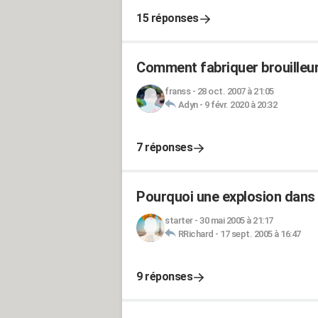
15 réponses
Comment fabriquer brouilleur
franss
-
28 oct. 2007 à 21:05
Adyn
-
9 févr. 2020 à 20:32
7 réponses
Pourquoi une explosion dans 
starter
-
30 mai 2005 à 21:17
RRichard
-
17 sept. 2005 à 16:47
9 réponses