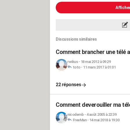
Affiche
Discussions similaires
Comment brancher une télé a
rwikus
-
18 mai 2012 à 09:29
toto
-
11 mars 2017 à 01:01
22 réponses
Comment deverouiller ma tél
nicodemb
-
4 août 2005 à 22:39
FreeMan
-
14 mai 2018 à 19:30