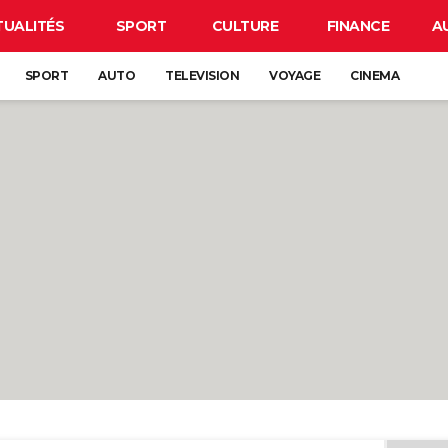
TUALITÉS
SPORT
CULTURE
FINANCE
A
SPORT
AUTO
TELEVISION
VOYAGE
CINEMA