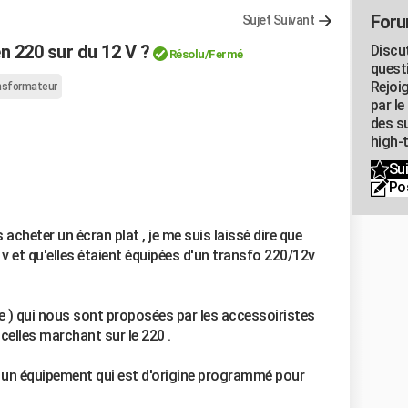
Foru
Sujet Suivant
 220 sur du 12 V ?
Discu
Résolu
/Fermé
quest
Rejoi
nsformateur
par l
des su
high-
Sui
Po
acheter un écran plat , je me suis laissé dire que
 v et qu'elles étaient équipées d'un transfo 220/12v
e ) qui nous sont proposées par les accessoiristes
celles marchant sur le 220 .
r un équipement qui est d'origine programmé pour