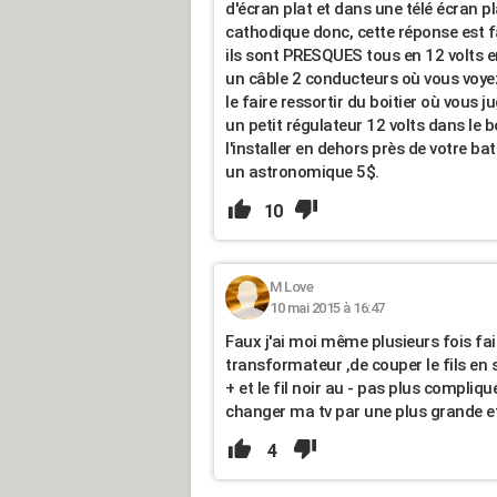
d'écran plat et dans une télé écran p
cathodique donc, cette réponse est fa
ils sont PRESQUES tous en 12 volts en
un câble 2 conducteurs où vous voyez 
le faire ressortir du boitier où vous 
un petit régulateur 12 volts dans le b
l'installer en dehors près de votre ba
un astronomique 5$.
10
M Love
10 mai 2015 à 16:47
Faux j'ai moi même plusieurs fois fais
transformateur ,de couper le fils en s
+ et le fil noir au - pas plus compliqu
changer ma tv par une plus grande et
4