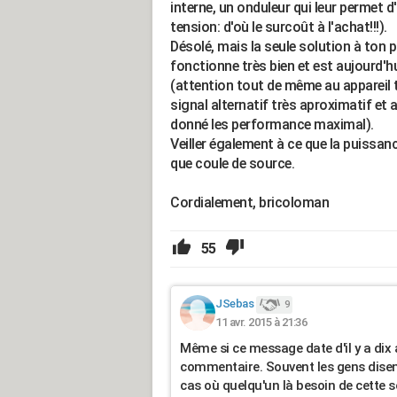
interne, un onduleur qui leur permet d
tension: d'où le surcoût à l'achat!!!).
Désolé, mais la seule solution à ton 
fonctionne très bien et est aujourd'h
(attention tout de même au appareil 
signal alternatif très aproximatif et 
donné les performance maximal).
Veiller également à ce que la puissan
que coule de source.
Cordialement, bricoloman
55
JSebas
9
11 avr. 2015 à 21:36
Même si ce message date d'il y a dix 
commentaire. Souvent les gens disen
cas où quelqu'un là besoin de cette so