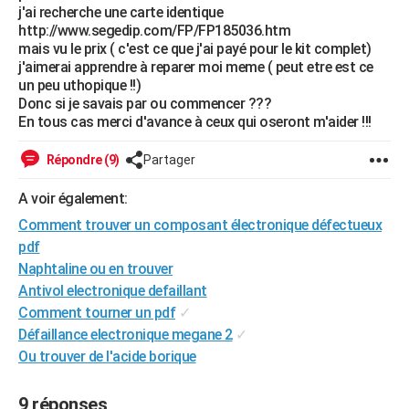
j'ai recherche une carte identique
City break
Voyage de noces
Climat
Destinations
Voyage nature
Forum
+
PHOTO
http://www.segedip.com/FP/FP185036.htm
mais vu le prix ( c'est ce que j'ai payé pour le kit complet)
GUIDES D'ACHAT
j'aimerai apprendre à reparer moi meme ( peut etre est ce
un peu uthopique !!)
BONS PLANS
Donc si je savais par ou commencer ???
En tous cas merci d'avance à ceux qui oseront m'aider !!!
CARTE DE VOEUX
Répondre (9)
Partager
Carte Bonne année
Carte Pâques
Carte de Noël
Carte Saint-Valentin
Carte d'anniversaire
DICTIONNAIRE
A voir également:
Biographies
Expressions
Dictionnaire
Citations
Proverbes
PROGRAMME TV
Comment trouver un composant électronique défectueux
COPAINS D'AVANT
pdf
Naphtaline ou en trouver
Se connecter
Collèges
Universités
Service militaire
S'inscrire
Lycées
Primaires
Entreprises
Avis de recherche
AVIS DE DÉCÈS
Antivol electronique defaillant
Comment tourner un pdf
✓
FORUM
Défaillance electronique megane 2
✓
Lifestyle
Sport
Television
Cinema
Bricolage
Culture
Auto
Voyage
Ou trouver de l'acide borique
9 réponses