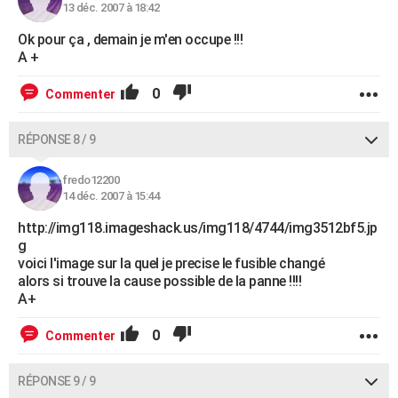
13 déc. 2007 à 18:42
Ok pour ça , demain je m'en occupe !!!
A +
0
Commenter
RÉPONSE 8 / 9
fredo12200
14 déc. 2007 à 15:44
http://img118.imageshack.us/img118/4744/img3512bf5.jp
g
voici l'image sur la quel je precise le fusible changé
alors si trouve la cause possible de la panne !!!!
A+
0
Commenter
RÉPONSE 9 / 9