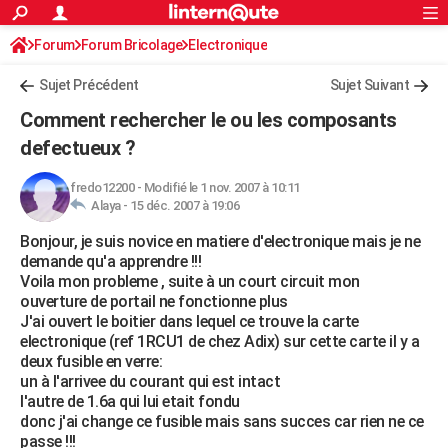
ACTUALITÉS
Forum
Forum Bricolage
Connexion
Electronique
S'inscrire
Rechercher
Société
Education
Villes
Politique
Faits Divers
Monde
+
SPORT
Sujet Précédent
Sujet Suivant
Football
Cyclisme
Forum
Coupe du monde 2026
Tennis
Rugby
CULTURE
Comment rechercher le ou les composants
TNT
Cinéma
Musique
Programme TV
Streaming
Sorties cinéma
+
defectueux ?
FINANCE
Impôts
Immobilier
Banque
Crédit
Retraite
Epargne
Risques naturels par ville
Assurance
AUTO
fredo12200
-
Modifié le 1 nov. 2007 à 10:11
Alaya -
15 déc. 2007 à 19:06
Réserver un essai
Berlines
Forum auto
Essais
Citadines
SUV
+
HIGH-TECH
Bonjour, je suis novice en matiere d'electronique mais je ne
demande qu'a apprendre !!!
Meilleur smartphone
Ordinateurs
Guide high-tech
Mobiles
Internet
Jeux vidéo
+
BRICOLAGE
Voila mon probleme , suite à un court circuit mon
ouverture de portail ne fonctionne plus
Aménagement intérieur
Cuisine
Jardinage
+
Forum
Extérieur
Salle de bains
Rangement
WEEK-END
J'ai ouvert le boitier dans lequel ce trouve la carte
electronique (ref 1RCU1 de chez Adix) sur cette carte il y a
Escapades
Expositions
Week-end nature
Guides de France
Patrimoine
Musées
+
LIFESTYLE
deux fusible en verre:
un à l'arrivee du courant qui est intact
Bien-être
Mode
+
Art de vivre
Loisirs
Modes de vie
SANTE
l'autre de 1.6a qui lui etait fondu
donc j'ai change ce fusible mais sans succes car rien ne ce
Guide de la santé
Médicaments
+
Alimentation
Maladies
Sommeil
VOYAGE
passe !!!