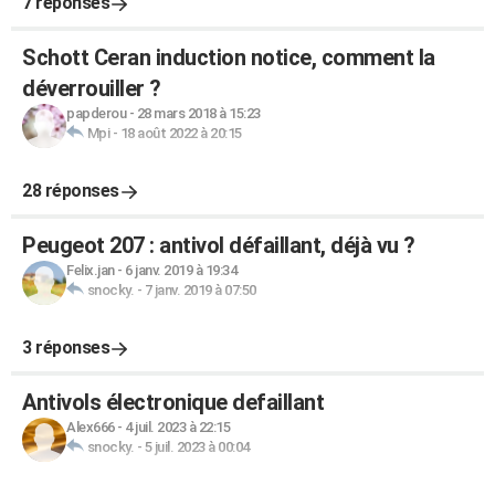
7 réponses
Schott Ceran induction notice, comment la
déverrouiller ?
papderou
-
28 mars 2018 à 15:23
Mpi
-
18 août 2022 à 20:15
28 réponses
Peugeot 207 : antivol défaillant, déjà vu ?
Felix.jan
-
6 janv. 2019 à 19:34
snocky.
-
7 janv. 2019 à 07:50
3 réponses
Antivols électronique defaillant
Alex666
-
4 juil. 2023 à 22:15
snocky.
-
5 juil. 2023 à 00:04