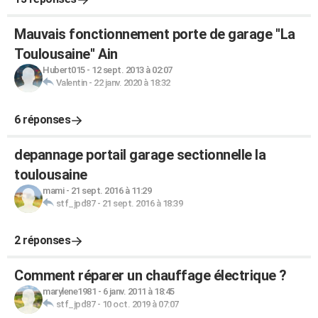
Mauvais fonctionnement porte de garage ''La
Toulousaine'' Ain
Hubert015
-
12 sept. 2013 à 02:07
Valentin
-
22 janv. 2020 à 18:32
6 réponses
depannage portail garage sectionnelle la
toulousaine
mami
-
21 sept. 2016 à 11:29
stf_jpd87
-
21 sept. 2016 à 18:39
2 réponses
Comment réparer un chauffage électrique ?
marylene1981
-
6 janv. 2011 à 18:45
stf_jpd87
-
10 oct. 2019 à 07:07