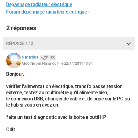
Depannage radiateur electrique
City break
Voyage de noces
Climat
Destinations
Voyage nature
Forum
+
PHOTO
Forum dépannage radiateur électrique
✓
GUIDES D'ACHAT
2 réponses
BONS PLANS
RÉPONSE 1 / 2
CARTE DE VOEUX
Carte Bonne année
Carte Pâques
Carte de Noël
Carte Saint-Valentin
Carte d'anniversaire
DICTIONNAIRE
Nanard01-
400
Modifié par Nanard01- le 22/11/2011 13:34
Biographies
Expressions
Dictionnaire
Citations
Proverbes
PROGRAMME TV
Bonjour,
COPAINS D'AVANT
vérifier l'alimentation électrique, transfo basse tension
externe, testez au multimètre qu'il alimente bien,
Se connecter
Collèges
Universités
Service militaire
S'inscrire
Lycées
Primaires
Entreprises
Avis de recherche
AVIS DE DÉCÈS
le connexion USB, changer de câble et de prise sur le PC ou
le hub si vous en avez un.
FORUM
faite un test diagnostic avec la boite a outil HP
Lifestyle
Sport
Television
Cinema
Bricolage
Culture
Auto
Voyage
Cdlt