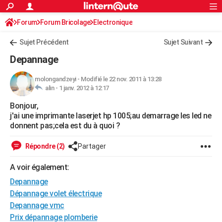
ACTUALITÉS
Forum
Forum Bricolage
Connexion
Electronique
S'inscrire
Rechercher
Société
Education
Villes
Politique
Faits Divers
Monde
+
SPORT
Sujet Précédent
Sujet Suivant
Football
Cyclisme
Forum
Coupe du monde 2026
Tennis
Rugby
CULTURE
Depannage
TNT
Cinéma
Musique
Programme TV
Streaming
Sorties cinéma
+
FINANCE
molongandzeyi
-
Modifié le 22 nov. 2011 à 13:28
alin -
1 janv. 2012 à 12:17
Impôts
Immobilier
Banque
Crédit
Retraite
Epargne
Risques naturels par ville
Assurance
AUTO
Bonjour,
Réserver un essai
Berlines
Forum auto
Essais
Citadines
SUV
+
HIGH-TECH
j'ai une imprimante laserjet hp 1005;au demarrage les led ne
donnent pas;cela est du à quoi ?
Meilleur smartphone
Ordinateurs
Guide high-tech
Mobiles
Internet
Jeux vidéo
+
BRICOLAGE
Répondre (2)
Partager
Aménagement intérieur
Cuisine
Jardinage
+
Forum
Extérieur
Salle de bains
Rangement
WEEK-END
A voir également:
Escapades
Expositions
Week-end nature
Guides de France
Patrimoine
Musées
+
LIFESTYLE
Depannage
Bien-être
Mode
+
Art de vivre
Loisirs
Modes de vie
Dépannage volet électrique
SANTE
Depannage vmc
Guide de la santé
Médicaments
+
Alimentation
Maladies
Sommeil
VOYAGE
Prix dépannage plomberie