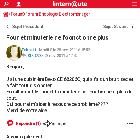
ACTUALITÉS
Forum
Forum Bricolage
Connexion
Electroménager
S'inscrire
Rechercher
Société
Education
Villes
Politique
Faits Divers
Monde
+
SPORT
Sujet Précédent
Sujet Suivant
Football
Cyclisme
Forum
Coupe du monde 2026
Tennis
Rugby
CULTURE
Four et minuterie ne foonctionne plus
TNT
Cinéma
Musique
Programme TV
Streaming
Sorties cinéma
+
FINANCE
Fabnat1
-
Modifié le 28 nov. 2011 à 15:52
KIKIQ93
-
28 nov. 2011 à 17:42
Impôts
Immobilier
Banque
Crédit
Retraite
Epargne
Risques naturels par ville
Assurance
AUTO
Bonjour,
Réserver un essai
Berlines
Forum auto
Essais
Citadines
SUV
+
HIGH-TECH
J ai une cuisinière Beko CE 68206C, qui a fait un bruit sec et
Meilleur smartphone
Ordinateurs
Guide high-tech
Mobiles
Internet
Jeux vidéo
+
BRICOLAGE
a fait tout disjoncter.
En rallumant,le four et la minuterie ne fonctionnent plus du
Aménagement intérieur
Cuisine
Jardinage
+
Forum
Extérieur
Salle de bains
Rangement
WEEK-END
tout.
Qui pourrai m'aider à resoudre ce problème????
Escapades
Expositions
Week-end nature
Guides de France
Patrimoine
Musées
+
LIFESTYLE
Merci de votre aide
Bien-être
Mode
+
Art de vivre
Loisirs
Modes de vie
SANTE
Répondre (1)
Partager
Guide de la santé
Médicaments
+
Alimentation
Maladies
Sommeil
VOYAGE
A voir également: