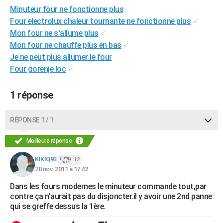
Minuteur four ne fonctionne plus
City break
Voyage de noces
Climat
Destinations
Voyage nature
Forum
+
PHOTO
Four electrolux chaleur tournante ne fonctionne plus
✓
GUIDES D'ACHAT
Mon four ne s'allume plus
✓
Mon four ne chauffe plus en bas
✓
BONS PLANS
Je ne peut plus allumer le four
Four gorenje loc
✓
CARTE DE VOEUX
Carte Bonne année
Carte Pâques
Carte de Noël
Carte Saint-Valentin
Carte d'anniversaire
DICTIONNAIRE
1 réponse
Biographies
Expressions
Dictionnaire
Citations
Proverbes
PROGRAMME TV
RÉPONSE 1 / 1
COPAINS D'AVANT
Meilleure réponse
Se connecter
Collèges
Universités
Service militaire
S'inscrire
Lycées
Primaires
Entreprises
Avis de recherche
AVIS DE DÉCÈS
KIKIQ93
12
28 nov. 2011 à 17:42
FORUM
Dans les fours modernes le minuteur commande tout,par
Lifestyle
Sport
Television
Cinema
Bricolage
Culture
Auto
Voyage
contre ça n'aurait pas du disjoncter.il y avoir une 2nd panne
qui se greffe dessus la 1ère.