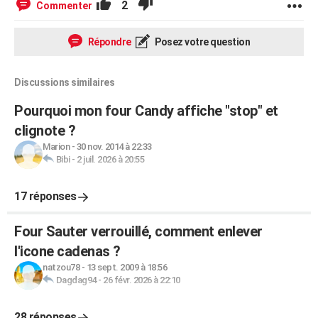
2
Commenter
Répondre
Posez votre question
Discussions similaires
Pourquoi mon four Candy affiche "stop" et
clignote ?
Marion
-
30 nov. 2014 à 22:33
Bibi
-
2 juil. 2026 à 20:55
17 réponses
Four Sauter verrouillé, comment enlever
l'icone cadenas ?
natzou78
-
13 sept. 2009 à 18:56
Dagdag94
-
26 févr. 2026 à 22:10
28 réponses