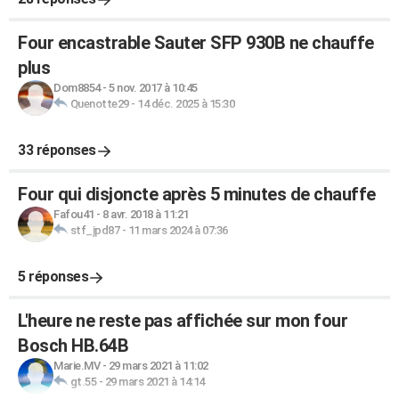
Four encastrable Sauter SFP 930B ne chauffe
plus
Dom8854
-
5 nov. 2017 à 10:45
Quenotte29
-
14 déc. 2025 à 15:30
33 réponses
Four qui disjoncte après 5 minutes de chauffe
Fafou41
-
8 avr. 2018 à 11:21
stf_jpd87
-
11 mars 2024 à 07:36
5 réponses
L'heure ne reste pas affichée sur mon four
Bosch HB.64B
Marie.MV
-
29 mars 2021 à 11:02
gt.55
-
29 mars 2021 à 14:14