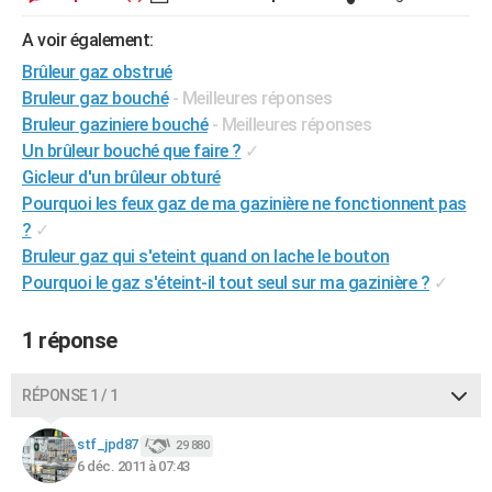
City break
Voyage de noces
Climat
Destinations
Voyage nature
Forum
+
PHOTO
A voir également:
Brûleur gaz obstrué
GUIDES D'ACHAT
Bruleur gaz bouché
- Meilleures réponses
BONS PLANS
Bruleur gaziniere bouché
- Meilleures réponses
Un brûleur bouché que faire ?
✓
CARTE DE VOEUX
Gicleur d'un brûleur obturé
Carte Bonne année
Carte Pâques
Carte de Noël
Carte Saint-Valentin
Carte d'anniversaire
Pourquoi les feux gaz de ma gazinière ne fonctionnent pas
DICTIONNAIRE
?
✓
Biographies
Expressions
Dictionnaire
Citations
Proverbes
PROGRAMME TV
Bruleur gaz qui s'eteint quand on lache le bouton
Pourquoi le gaz s'éteint-il tout seul sur ma gazinière ?
✓
COPAINS D'AVANT
Se connecter
Collèges
Universités
Service militaire
S'inscrire
Lycées
Primaires
Entreprises
Avis de recherche
1 réponse
AVIS DE DÉCÈS
FORUM
RÉPONSE 1 / 1
Lifestyle
Sport
Television
Cinema
Bricolage
Culture
Auto
Voyage
stf_jpd87
29 880
6 déc. 2011 à 07:43