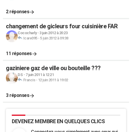
2 réponses
changement de gicleurs four cuisinière FAR
Cococharly
-
3 juin 2012 à 20:23
Icare095
-
5 juin 2012 à 09:38
11 réponses
gaziniere gaz de ville ou bouteille ???
DS
-
7 juin 2011 à 12:21
Francis
-
12 juin 2011 à 19:02
3 réponses
DEVENEZ MEMBRE EN QUELQUES CLICS
Connectez-vous simplement avec ceux qui