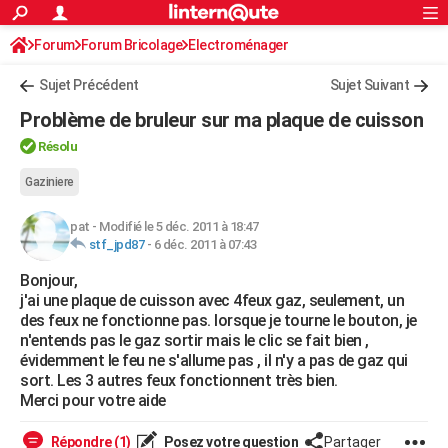
ACTUALITÉS
Forum
Forum Bricolage
Connexion
Electroménager
S'inscrire
Rechercher
Société
Education
Villes
Politique
Faits Divers
Monde
+
SPORT
Sujet Précédent
Sujet Suivant
Football
Cyclisme
Forum
Coupe du monde 2026
Tennis
Rugby
CULTURE
Problème de bruleur sur ma plaque de cuisson
TNT
Cinéma
Musique
Programme TV
Streaming
Sorties cinéma
+
FINANCE
Résolu
Impôts
Immobilier
Banque
Crédit
Retraite
Epargne
Risques naturels par ville
Assurance
Gaziniere
AUTO
Réserver un essai
Berlines
Forum auto
Essais
Citadines
SUV
+
HIGH-TECH
pat
-
Modifié le 5 déc. 2011 à 18:47
stf_jpd87
-
6 déc. 2011 à 07:43
Meilleur smartphone
Ordinateurs
Guide high-tech
Mobiles
Internet
Jeux vidéo
+
BRICOLAGE
Bonjour,
j'ai une plaque de cuisson avec 4feux gaz, seulement, un
Aménagement intérieur
Cuisine
Jardinage
+
Forum
Extérieur
Salle de bains
Rangement
WEEK-END
des feux ne fonctionne pas. lorsque je tourne le bouton, je
n'entends pas le gaz sortir mais le clic se fait bien ,
Escapades
Expositions
Week-end nature
Guides de France
Patrimoine
Musées
+
LIFESTYLE
évidemment le feu ne s'allume pas , il n'y a pas de gaz qui
sort. Les 3 autres feux fonctionnent très bien.
Bien-être
Mode
+
Art de vivre
Loisirs
Modes de vie
SANTE
Merci pour votre aide
Guide de la santé
Médicaments
+
Alimentation
Maladies
Sommeil
VOYAGE
Répondre (1)
Posez votre question
Partager