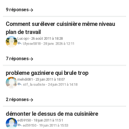
9 réponses
Comment surélever cuisinière même niveau
plan de travail
Lucopi
-
26 août 2011 à 18:28
Ulysse5818
-
28 janv. 2026 à 12:11
7 réponses
probleme gaziniere qui brule trop
mehdi081
-
23 juin 2011 à 18:07
stf_la sudiste
-
24 juin 2011 à 14:18
2 réponses
démonter le dessus de ma cuisinière
ed59150
-
18 juin 2011 à 11:51
ed59150
-
19 juin 2011 à 15:53