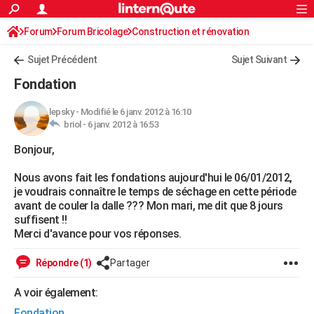
ACTUALITÉS
Forum
Forum Bricolage
Connexion
Construction et rénovation
S'inscrire
Rechercher
Société
Education
Villes
Politique
Faits Divers
Monde
+
SPORT
Sujet Précédent
Sujet Suivant
Football
Cyclisme
Forum
Coupe du monde 2026
Tennis
Rugby
CULTURE
Fondation
TNT
Cinéma
Musique
Programme TV
Streaming
Sorties cinéma
+
FINANCE
lepsky
-
Modifié le 6 janv. 2012 à 16:10
briol -
6 janv. 2012 à 16:53
Impôts
Immobilier
Banque
Crédit
Retraite
Epargne
Risques naturels par ville
Assurance
AUTO
Bonjour,
Réserver un essai
Berlines
Forum auto
Essais
Citadines
SUV
+
HIGH-TECH
Nous avons fait les fondations aujourd'hui le 06/01/2012,
Meilleur smartphone
Ordinateurs
Guide high-tech
Mobiles
Internet
Jeux vidéo
+
BRICOLAGE
je voudrais connaître le temps de séchage en cette période
avant de couler la dalle ??? Mon mari, me dit que 8 jours
Aménagement intérieur
Cuisine
Jardinage
+
Forum
Extérieur
Salle de bains
Rangement
WEEK-END
suffisent !!
Merci d'avance pour vos réponses.
Escapades
Expositions
Week-end nature
Guides de France
Patrimoine
Musées
+
LIFESTYLE
Répondre (1)
Partager
Bien-être
Mode
+
Art de vivre
Loisirs
Modes de vie
SANTE
A voir également:
Guide de la santé
Médicaments
+
Alimentation
Maladies
Sommeil
VOYAGE
Fondation