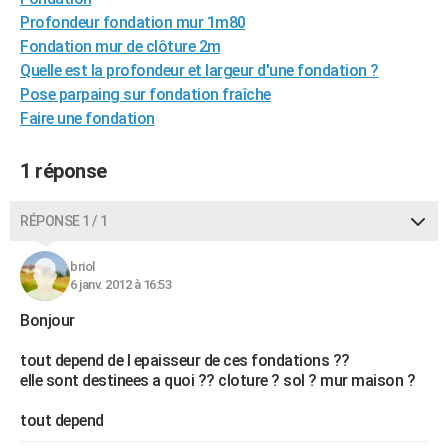
City break
Voyage de noces
Climat
Destinations
Voyage nature
Forum
+
Profondeur fondation mur 1m80
PHOTO
Fondation mur de clôture 2m
GUIDES D'ACHAT
Quelle est la profondeur et largeur d'une fondation ?
Pose parpaing sur fondation fraîche
BONS PLANS
Faire une fondation
CARTE DE VOEUX
1 réponse
Carte Bonne année
Carte Pâques
Carte de Noël
Carte Saint-Valentin
Carte d'anniversaire
DICTIONNAIRE
RÉPONSE 1 / 1
Biographies
Expressions
Dictionnaire
Citations
Proverbes
PROGRAMME TV
COPAINS D'AVANT
briol
6 janv. 2012 à 16:53
Se connecter
Collèges
Universités
Service militaire
S'inscrire
Lycées
Primaires
Entreprises
Avis de recherche
AVIS DE DÉCÈS
Bonjour
FORUM
tout depend de l epaisseur de ces fondations ??
elle sont destinees a quoi ?? cloture ? sol ? mur maison ?
Lifestyle
Sport
Television
Cinema
Bricolage
Culture
Auto
Voyage
tout depend