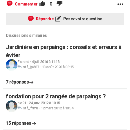
0
Commenter
Répondre
Posez votre question
Discussions similaires
Jardinière en parpaings : conseils et erreurs à
éviter
Florent
-
4 juil. 2016 à 11:18
stf_jpd87
-
13 août 2020 à 08:15
7 réponses
fondation pour 2 rangée de parpaings ?
nio91
-
24 janv. 2012 à 10:15
stf_frmu
-
12 mars 2012 à 10:54
15 réponses