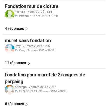
Fondation mur de cloture
mamaiz
-
7 oct. 2019 à 11:14
lekabilien
-
7 oct. 2019 à 13:10
4 réponses
muret sans fondation
Omy
-
22 mars 2021 à 18:35
Omy
-
24 mars 2021 à 16:18
11 réponses
fondation pour muret de 2 rangees de
parpaing
delavega
-
27 mars 2014 à 20:57
EPOISSES 21
-
30 mars 2014 à 09:25
6 réponses