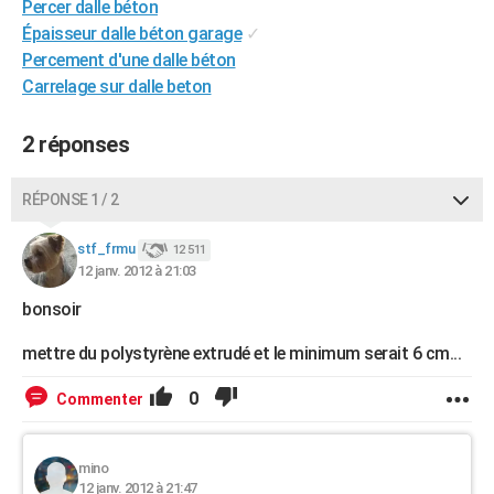
Percer dalle béton
City break
Voyage de noces
Climat
Destinations
Voyage nature
Forum
+
PHOTO
Épaisseur dalle béton garage
✓
Percement d'une dalle béton
GUIDES D'ACHAT
Carrelage sur dalle beton
BONS PLANS
2 réponses
CARTE DE VOEUX
Carte Bonne année
Carte Pâques
Carte de Noël
Carte Saint-Valentin
Carte d'anniversaire
RÉPONSE 1 / 2
DICTIONNAIRE
Biographies
Expressions
Dictionnaire
Citations
Proverbes
stf_frmu
PROGRAMME TV
12 511
12 janv. 2012 à 21:03
COPAINS D'AVANT
bonsoir
Se connecter
Collèges
Universités
Service militaire
S'inscrire
Lycées
Primaires
Entreprises
Avis de recherche
AVIS DE DÉCÈS
mettre du polystyrène extrudé et le minimum serait 6 cm...
FORUM
0
Commenter
Lifestyle
Sport
Television
Cinema
Bricolage
Culture
Auto
Voyage
mino
12 janv. 2012 à 21:47