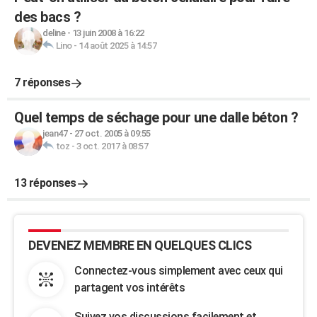
des bacs ?
deline
-
13 juin 2008 à 16:22
Lino
-
14 août 2025 à 14:57
7 réponses
Quel temps de séchage pour une dalle béton ?
jean47
-
27 oct. 2005 à 09:55
toz
-
3 oct. 2017 à 08:57
13 réponses
DEVENEZ MEMBRE EN QUELQUES CLICS
Connectez-vous simplement avec ceux qui
partagent vos intérêts
Suivez vos discussions facilement et