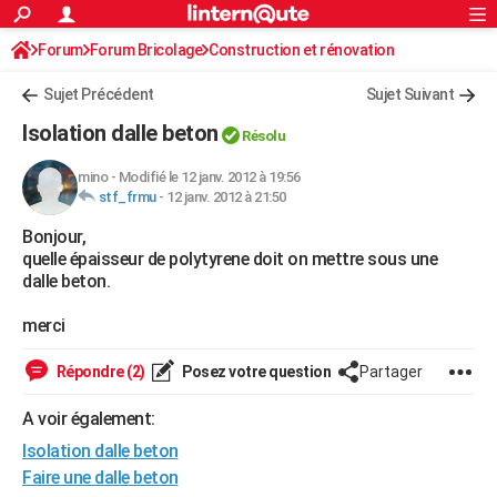
ACTUALITÉS
Forum
Forum Bricolage
Connexion
Construction et rénovation
S'inscrire
Rechercher
Société
Education
Villes
Politique
Faits Divers
Monde
+
SPORT
Sujet Précédent
Sujet Suivant
Football
Cyclisme
Forum
Coupe du monde 2026
Tennis
Rugby
CULTURE
Isolation dalle beton
Résolu
TNT
Cinéma
Musique
Programme TV
Streaming
Sorties cinéma
+
FINANCE
mino
-
Modifié le 12 janv. 2012 à 19:56
stf_frmu
-
12 janv. 2012 à 21:50
Impôts
Immobilier
Banque
Crédit
Retraite
Epargne
Risques naturels par ville
Assurance
AUTO
Bonjour,
Réserver un essai
Berlines
Forum auto
Essais
Citadines
SUV
+
HIGH-TECH
quelle épaisseur de polytyrene doit on mettre sous une
dalle beton.
Meilleur smartphone
Ordinateurs
Guide high-tech
Mobiles
Internet
Jeux vidéo
+
BRICOLAGE
merci
Aménagement intérieur
Cuisine
Jardinage
+
Forum
Extérieur
Salle de bains
Rangement
WEEK-END
Répondre (2)
Posez votre question
Partager
Escapades
Expositions
Week-end nature
Guides de France
Patrimoine
Musées
+
LIFESTYLE
A voir également:
Bien-être
Mode
+
Art de vivre
Loisirs
Modes de vie
SANTE
Isolation dalle beton
Guide de la santé
Médicaments
+
Alimentation
Maladies
Sommeil
Faire une dalle beton
VOYAGE