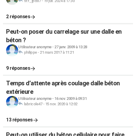
stf_jpd87
-
19 juil. 2024 à 17:30
2 réponses
Peut-on poser du carrelage sur une dalle en
béton ?
Utilisateur anonyme
-
27 janv. 2009 à 13:28
philippe
-
21 mars 2017 à 11:21
9 réponses
Temps d’attente après coulage dalle béton
extérieure
Utilisateur anonyme
-
16 nov. 2009 à 09:31
labricole47
-
15 nov. 2020 à 12:02
13 réponses
Peut-on utiliser du béton cellulaire pour faire