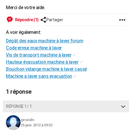
City break
Voyage de noces
Climat
Destinations
Voyage nature
Forum
+
Merci de votre aide.
PHOTO
GUIDES D'ACHAT
Répondre (1)
Partager
BONS PLANS
A voir également:
Dégât des eaux machine à laver forum
CARTE DE VOEUX
Code erreur machine à laver
Carte Bonne année
Carte Pâques
Carte de Noël
Carte Saint-Valentin
Carte d'anniversaire
Vis de transport machine à laver
✓
DICTIONNAIRE
Hauteur évacuation machine à laver
✓
Biographies
Expressions
Dictionnaire
Citations
Proverbes
PROGRAMME TV
Bouchon vidange machine à laver cassé
Machine a laver sans evacuation
✓
COPAINS D'AVANT
Se connecter
Collèges
Universités
Service militaire
S'inscrire
Lycées
Primaires
Entreprises
Avis de recherche
1 réponse
AVIS DE DÉCÈS
FORUM
RÉPONSE 1 / 1
Lifestyle
Sport
Television
Cinema
Bricolage
Culture
Auto
Voyage
girondin
25 janv. 2012 à 09:52