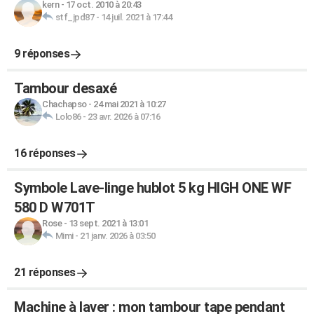
kern
-
17 oct. 2010 à 20:43
stf_jpd87
-
14 juil. 2021 à 17:44
9 réponses
Tambour desaxé
Chachapso
-
24 mai 2021 à 10:27
Lolo86
-
23 avr. 2026 à 07:16
16 réponses
Symbole Lave-linge hublot 5 kg HIGH ONE WF
580 D W701T
Rose
-
13 sept. 2021 à 13:01
Mimi
-
21 janv. 2026 à 03:50
21 réponses
Machine à laver : mon tambour tape pendant