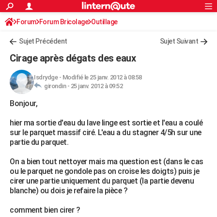
ACTUALITÉS
Forum
Forum Bricolage
Connexion
Outillage
S'inscrire
Rechercher
Société
Education
Villes
Politique
Faits Divers
Monde
+
SPORT
Sujet Précédent
Sujet Suivant
Football
Cyclisme
Forum
Coupe du monde 2026
Tennis
Rugby
CULTURE
Cirage après dégats des eaux
TNT
Cinéma
Musique
Programme TV
Streaming
Sorties cinéma
+
FINANCE
Isdrydge
-
Modifié le 25 janv. 2012 à 08:58
girondin -
25 janv. 2012 à 09:52
Impôts
Immobilier
Banque
Crédit
Retraite
Epargne
Risques naturels par ville
Assurance
AUTO
Bonjour,
Réserver un essai
Berlines
Forum auto
Essais
Citadines
SUV
+
HIGH-TECH
hier ma sortie d'eau du lave linge est sortie et l'eau a coulé
Meilleur smartphone
Ordinateurs
Guide high-tech
Mobiles
Internet
Jeux vidéo
+
BRICOLAGE
sur le parquet massif ciré. L'eau a du stagner 4/5h sur une
partie du parquet.
Aménagement intérieur
Cuisine
Jardinage
+
Forum
Extérieur
Salle de bains
Rangement
WEEK-END
On a bien tout nettoyer mais ma question est (dans le cas
Escapades
Expositions
Week-end nature
Guides de France
Patrimoine
Musées
+
LIFESTYLE
ou le parquet ne gondole pas on croise les doigts) puis je
cirer une partie uniquement du parquet (la partie devenu
Bien-être
Mode
+
Art de vivre
Loisirs
Modes de vie
SANTE
blanche) ou dois je refaire la pièce ?
Guide de la santé
Médicaments
+
Alimentation
Maladies
Sommeil
VOYAGE
comment bien cirer ?