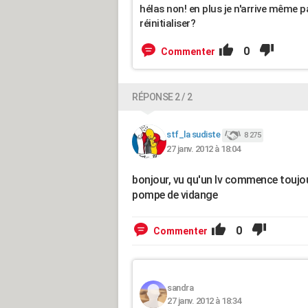
hélas non! en plus je n'arrive même p
réinitialiser?
0
Commenter
RÉPONSE 2 / 2
stf_la sudiste
8 275
27 janv. 2012 à 18:04
bonjour, vu qu'un lv commence toujo
pompe de vidange
0
Commenter
sandra
27 janv. 2012 à 18:34