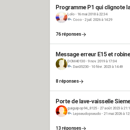
Programme P1 qui clignote la
Lolo
-
16 mai 2018 à 22:34
Coco
-
2 juil. 2026 à 14:29
76 réponses
Message erreur E15 et robinet
DOM40130
-
9 nov. 2019 à 17:04
Dan35230
-
10 févr. 2023 à 14:49
8 réponses
Porte de lave-vaisselle Siem
guiguipop94_8125
-
27 août 2023 à 21:1
Lepseudopseudo
-
21 mai 2026 à 12
13 réponses