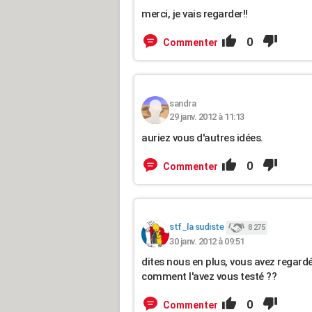
merci, je vais regarder!!
0
Commenter
sandra
29 janv. 2012 à 11:13
auriez vous d'autres idées.
0
Commenter
stf_la sudiste
8 275
30 janv. 2012 à 09:51
dites nous en plus, vous avez regardé
comment l'avez vous testé ??
0
Commenter