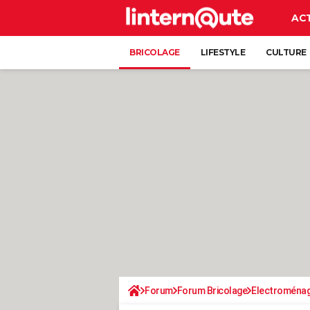
AC
BRICOLAGE
LIFESTYLE
CULTURE
Forum
Forum Bricolage
Electroména