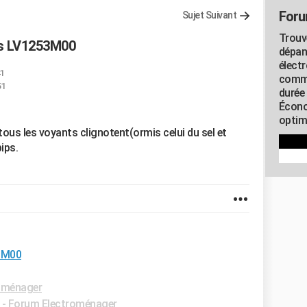
Foru
Sujet Suivant
Trouv
dis LV1253M00
dépan
élect
41
commu
51
durée
Écono
optimi
 tous les voyants clignotent(ormis celui du sel et
ips.
53M00
oménager
-
Forum Electroménager