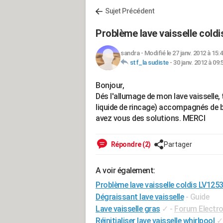
Sujet Précédent
Problème lave vaisselle col
sandra
-
Modifié le 27 janv. 2012 à 15:
stf_la sudiste
-
30 janv. 2012 à 09:
Bonjour,
Dés l'allumage de mon lave vaisselle,
liquide de rincage) accompagnés de b
avez vous des solutions. MERCI
Répondre (2)
Partager
A voir également:
Problème lave vaisselle coldis LV12
Dégraissant lave vaisselle
- Guide
Lave vaisselle gras
✓
-
Forum Electr
Réinitialiser lave vaisselle whirlpool
✓