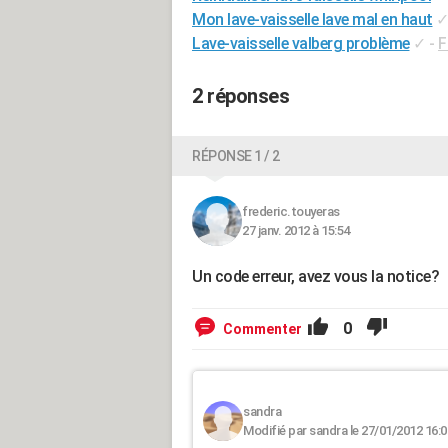
Mon lave-vaisselle lave mal en haut
Lave-vaisselle valberg problème
✓
-
F
2 réponses
RÉPONSE 1 / 2
frederic.touyeras
27 janv. 2012 à 15:54
Un code erreur, avez vous la notice?
0
Commenter
sandra
Modifié par sandra le 27/01/2012 16:0