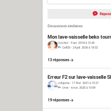
Répond
Discussions similaires
Mon lave-vaisselle beko tour
Hochet
-
9 avr. 2018 à 12:45
Cell33
-
24 juil. 2026 à 18:32
13 réponses
Erreur F2 sur lave-vaisselle 
Johjuma
-
17 févr. 2021 à 15:37
Urve
-
4 nov. 2025 à 10:09
19 réponses