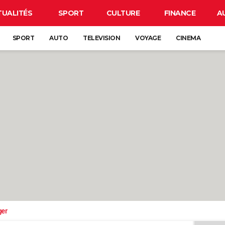
TUALITÉS
SPORT
CULTURE
FINANCE
A
SPORT
AUTO
TELEVISION
VOYAGE
CINEMA
ger