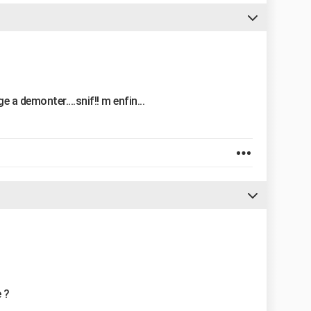
e a demonter....snif!! m enfin...
 ?