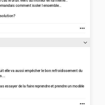
cas le bruit vient du moteur en lui même...
emandais comment isoler l ensemble...
e solution?
bruit elle va aussi empêcher le bon refroidissement du
....
s essayer de la faire reprendre et prendre un modèle