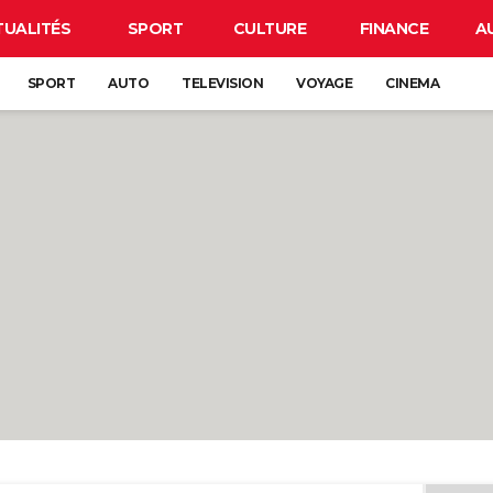
TUALITÉS
SPORT
CULTURE
FINANCE
A
SPORT
AUTO
TELEVISION
VOYAGE
CINEMA