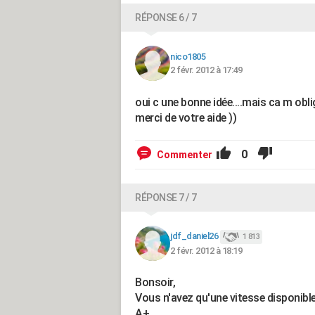
RÉPONSE 6 / 7
nico1805
2 févr. 2012 à 17:49
oui c une bonne idée....mais ca m oblig
merci de votre aide ))
0
Commenter
RÉPONSE 7 / 7
jdf_daniel26
1 813
2 févr. 2012 à 18:19
Bonsoir,
Vous n'avez qu'une vitesse disponible
A+,