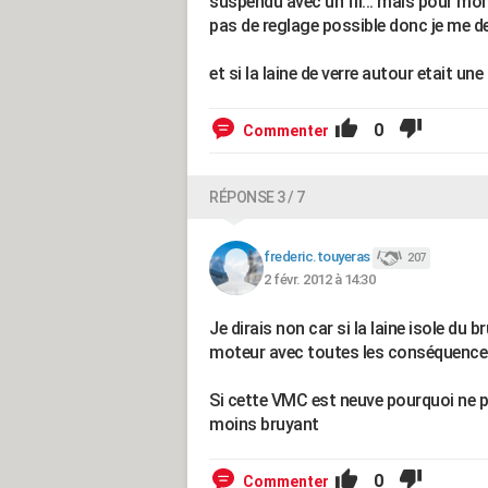
suspendu avec un fil... mais pour mon 
pas de reglage possible donc je me d
et si la laine de verre autour etait un
0
Commenter
RÉPONSE 3 / 7
frederic.touyeras
207
2 févr. 2012 à 14:30
Je dirais non car si la laine isole du 
moteur avec toutes les conséquences
Si cette VMC est neuve pourquoi ne pa
moins bruyant
0
Commenter