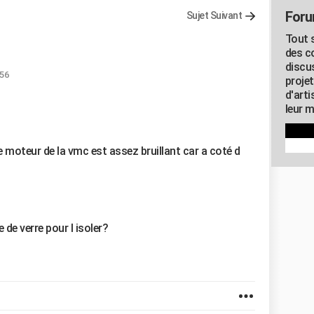
Foru
Sujet Suivant
Tout s
des c
discu
:56
proje
d'art
leur m
l le moteur de la vmc est assez bruillant car a coté d
 de verre pour l isoler?