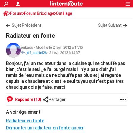
ACTUALITÉS
Forum
Forum Bricolage
Connexion
Outillage
S'inscrire
Rechercher
Société
Education
Villes
Politique
Faits Divers
Monde
+
SPORT
Sujet Précédent
Sujet Suivant
Football
Cyclisme
Forum
Coupe du monde 2026
Tennis
Rugby
CULTURE
Radiateur en fonte
TNT
Cinéma
Musique
Programme TV
Streaming
Sorties cinéma
+
FINANCE
erikaos
-
Modifié le 2 févr. 2012 à 14:15
jdf_daniel26
-
3 févr. 2012 à 14:37
Impôts
Immobilier
Banque
Crédit
Retraite
Epargne
Risques naturels par ville
Assurance
AUTO
Bonjour, j'ai un radiateur dans la cuisine qui ne chauffe pas
Réserver un essai
Berlines
Forum auto
Essais
Citadines
SUV
+
HIGH-TECH
bien ,c'est le seul ,je l'ai purgé mais il n'y a pas d'air ,j'ai
remis de l'eau mais ca ne chauffe pas plus et j'ai regarde
Meilleur smartphone
Ordinateurs
Guide high-tech
Mobiles
Internet
Jeux vidéo
+
BRICOLAGE
depuis la chaudiere et c'est le seul tuyau qui n'est pas tres
chaud que dois je faire. merci
Aménagement intérieur
Cuisine
Jardinage
+
Forum
Extérieur
Salle de bains
Rangement
WEEK-END
Répondre (10)
Partager
Escapades
Expositions
Week-end nature
Guides de France
Patrimoine
Musées
+
LIFESTYLE
A voir également:
Bien-être
Mode
+
Art de vivre
Loisirs
Modes de vie
SANTE
Radiateur en fonte
Guide de la santé
Médicaments
+
Alimentation
Maladies
Sommeil
Démonter un radiateur en fonte ancien
VOYAGE