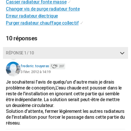
Casser radiateur fonte masse
✓
City break
Voyage de noces
Climat
Destinations
Voyage nature
Forum
+
PHOTO
Changer vis de purge radiateur fonte
Erreur radiateur électrique
GUIDES D'ACHAT
Purger radiateur chauffage collectif
✓
BONS PLANS
10 réponses
CARTE DE VOEUX
Carte Bonne année
Carte Pâques
Carte de Noël
Carte Saint-Valentin
Carte d'anniversaire
RÉPONSE 1 / 10
DICTIONNAIRE
Biographies
Expressions
Dictionnaire
Citations
Proverbes
frederic.touyeras
PROGRAMME TV
207
3 févr. 2012 à 14:19
COPAINS D'AVANT
Je souhaiterai l'avis de quelqu'un d'autre mais je dirais
problème de conception,L'eau chaude est pousser dans le
Se connecter
Collèges
Universités
Service militaire
S'inscrire
Lycées
Primaires
Entreprises
Avis de recherche
AVIS DE DÉCÈS
reste de l'installation en ignorant cette partie qui semble
être indépendante. La solution serait peut-être de mettre
FORUM
un deuxième circulateur.
Solution d'attente, fermer légèrement les autres radiateurs
Lifestyle
Sport
Television
Cinema
Bricolage
Culture
Auto
Voyage
de l'installation pour forcer le passage dans cette partie du
réseau.