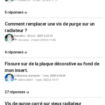
Daniel 26
-
12 déc. 2018 à 17:17
5 réponses
Comment remplacer une vis de purge sur un
radiateur ?
Raoulito
-
30 oct. 2007 à 23:13
inconnu
-
2 mars 2018 à 11:45
4 réponses
Fissure sur de la plaque décorative au fond de
mon insert.
Utilisateur anonyme
-
1 nov. 2009 à 00:09
labricole47
-
7 janv. 2022 à 18:17
27 réponses
Vis de purge carré sur vieux radiateur