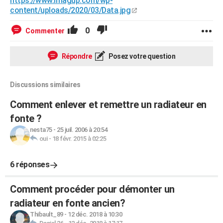
https://www.imagup.com/wp-
content/uploads/2020/03/Data.jpg
0
Commenter
Répondre
Posez votre question
Discussions similaires
Comment enlever et remettre un radiateur en
fonte ?
nesta75
-
25 juil. 2006 à 20:54
oui
-
18 févr. 2015 à 02:25
6 réponses
Comment procéder pour démonter un
radiateur en fonte ancien?
Thibault_89
-
12 déc. 2018 à 10:30