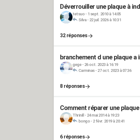
Déverrouiller une plaque à in
tetsuo
-
1 sept. 2010 à 14:05
Silva
-
22 juil. 2026 à 10:31
32 réponses
branchement d une plaque a i
gege
-
26 oct. 2023 à 16:19
Carminas
-
27 oct. 2023 à 07:36
8 réponses
Comment réparer une plaque 
Thrinill
-
24 mai 2014 à 19:23
bongo
-
2 févr. 2019 à 20:41
6 réponses