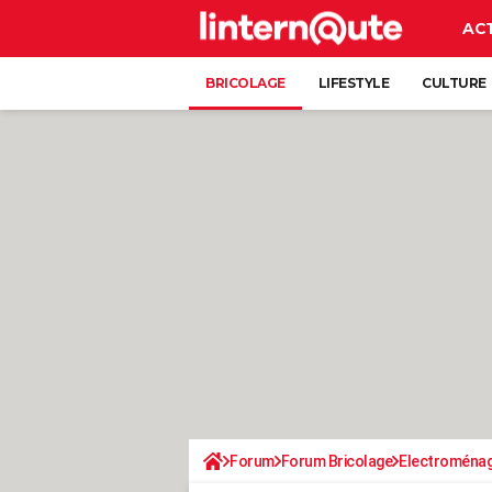
AC
BRICOLAGE
LIFESTYLE
CULTURE
Forum
Forum Bricolage
Electroména