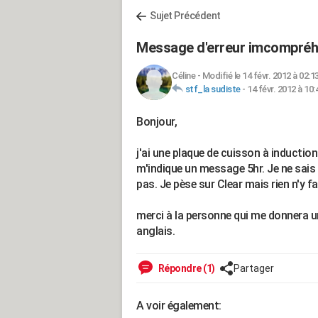
Sujet Précédent
Message d'erreur imcompréhe
Céline
-
Modifié le 14 févr. 2012 à 02:1
stf_la sudiste
-
14 févr. 2012 à 10:
Bonjour,
j'ai une plaque de cuisson à inductio
m'indique un message 5hr. Je ne sais
pas. Je pèse sur Clear mais rien n'y fa
merci à la personne qui me donnera un
anglais.
Répondre (1)
Partager
A voir également: