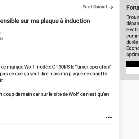
Foru
Sujet Suivant
Trouv
nsible sur ma plaque à induction
dépan
élect
3
commu
49
durée
Écono
optimi
n de marque Wolf modèle CT30I/S le "timer operation"
 pas ce que ça veut dire mais ma plaque ne chauffe
it.
 coup de main car sur le site de Wolf ce n'est qu'en