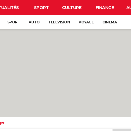
TUALITÉS
SPORT
CULTURE
FINANCE
A
SPORT
AUTO
TELEVISION
VOYAGE
CINEMA
ger