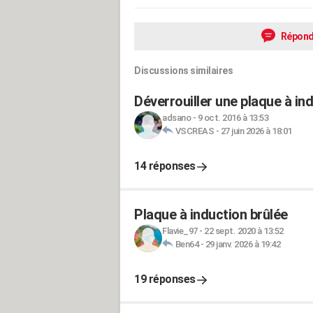
Répond
Discussions similaires
Déverrouiller une plaque à in
adsano
-
9 oct. 2016 à 13:53
VSCREAS
-
27 juin 2026 à 18:01
14 réponses
Plaque à induction brûlée
Flavie_97
-
22 sept. 2020 à 13:52
Ben64
-
29 janv. 2026 à 19:42
19 réponses