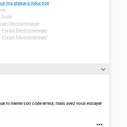
ur ma plaque à induction
ide
- Guide
rum Electroménager
-
Forum Electroménager
-
Forum Electroménager
que ni meme son code erreur, mais avez vous essayer