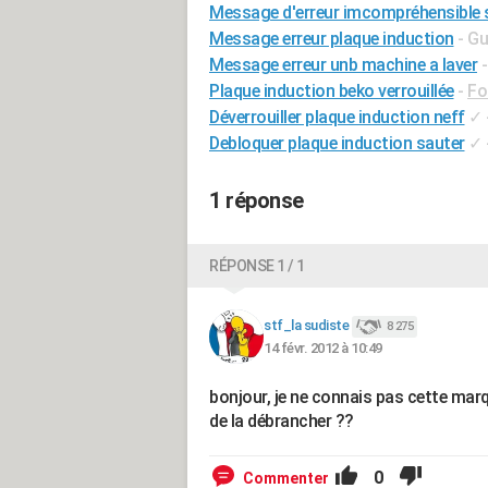
Message d'erreur imcompréhensible s
Message erreur plaque induction
- Gu
Message erreur unb machine a laver
Plaque induction beko verrouillée
-
Fo
Déverrouiller plaque induction neff
✓
Debloquer plaque induction sauter
✓
1 réponse
RÉPONSE 1 / 1
stf_la sudiste
8 275
14 févr. 2012 à 10:49
bonjour, je ne connais pas cette mar
de la débrancher ??
0
Commenter