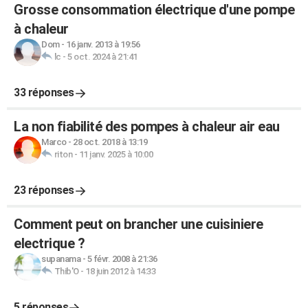
Grosse consommation électrique d'une pompe
à chaleur
Dom
-
16 janv. 2013 à 19:56
lc
-
5 oct. 2024 à 21:41
33 réponses
La non fiabilité des pompes à chaleur air eau
Marco
-
28 oct. 2018 à 13:19
riton
-
11 janv. 2025 à 10:00
23 réponses
Comment peut on brancher une cuisiniere
electrique ?
supanama
-
5 févr. 2008 à 21:36
Thib'O
-
18 juin 2012 à 14:33
5 réponses