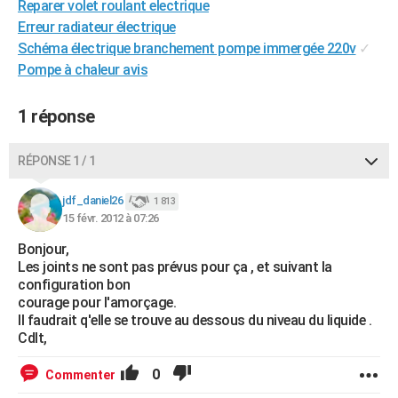
Reparer volet roulant electrique
City break
Voyage de noces
Climat
Destinations
Voyage nature
Forum
+
PHOTO
Erreur radiateur électrique
Schéma électrique branchement pompe immergée 220v
✓
GUIDES D'ACHAT
Pompe à chaleur avis
BONS PLANS
1 réponse
CARTE DE VOEUX
Carte Bonne année
Carte Pâques
Carte de Noël
Carte Saint-Valentin
Carte d'anniversaire
RÉPONSE 1 / 1
DICTIONNAIRE
Biographies
Expressions
Dictionnaire
Citations
Proverbes
jdf_daniel26
PROGRAMME TV
1 813
15 févr. 2012 à 07:26
COPAINS D'AVANT
Bonjour,
Les joints ne sont pas prévus pour ça , et suivant la
Se connecter
Collèges
Universités
Service militaire
S'inscrire
Lycées
Primaires
Entreprises
Avis de recherche
AVIS DE DÉCÈS
configuration bon
courage pour l'amorçage.
FORUM
Il faudrait q'elle se trouve au dessous du niveau du liquide .
Cdlt,
Lifestyle
Sport
Television
Cinema
Bricolage
Culture
Auto
Voyage
0
Commenter