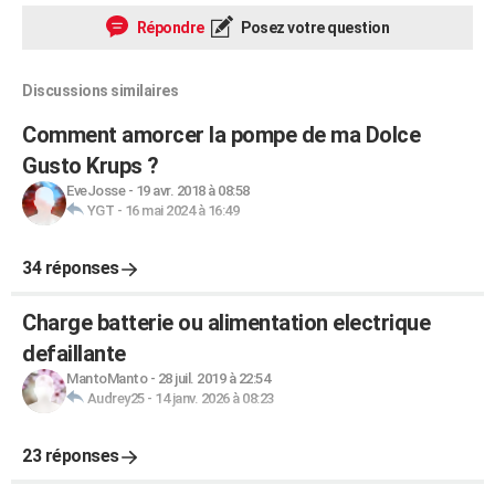
Répondre
Posez votre question
Discussions similaires
Comment amorcer la pompe de ma Dolce
Gusto Krups ?
EveJosse
-
19 avr. 2018 à 08:58
YGT
-
16 mai 2024 à 16:49
34 réponses
Charge batterie ou alimentation electrique
defaillante
MantoManto
-
28 juil. 2019 à 22:54
Audrey25
-
14 janv. 2026 à 08:23
23 réponses