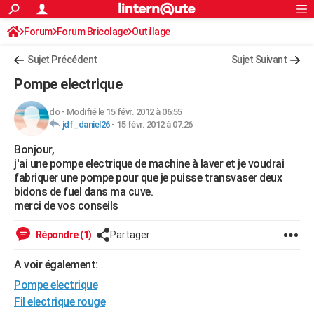
ACTUALITÉS
Forum
Forum Bricolage
Connexion
Outillage
S'inscrire
Rechercher
Société
Education
Villes
Politique
Faits Divers
Monde
+
SPORT
Sujet Précédent
Sujet Suivant
Football
Cyclisme
Forum
Coupe du monde 2026
Tennis
Rugby
CULTURE
Pompe electrique
TNT
Cinéma
Musique
Programme TV
Streaming
Sorties cinéma
+
FINANCE
do
-
Modifié le 15 févr. 2012 à 06:55
jdf_daniel26
-
15 févr. 2012 à 07:26
Impôts
Immobilier
Banque
Crédit
Retraite
Epargne
Risques naturels par ville
Assurance
AUTO
Bonjour,
Réserver un essai
Berlines
Forum auto
Essais
Citadines
SUV
+
HIGH-TECH
j'ai une pompe electrique de machine à laver et je voudrai
fabriquer une pompe pour que je puisse transvaser deux
Meilleur smartphone
Ordinateurs
Guide high-tech
Mobiles
Internet
Jeux vidéo
+
BRICOLAGE
bidons de fuel dans ma cuve.
merci de vos conseils
Aménagement intérieur
Cuisine
Jardinage
+
Forum
Extérieur
Salle de bains
Rangement
WEEK-END
Répondre (1)
Partager
Escapades
Expositions
Week-end nature
Guides de France
Patrimoine
Musées
+
LIFESTYLE
A voir également:
Bien-être
Mode
+
Art de vivre
Loisirs
Modes de vie
SANTE
Pompe electrique
Guide de la santé
Médicaments
+
Alimentation
Maladies
Sommeil
Fil electrique rouge
VOYAGE