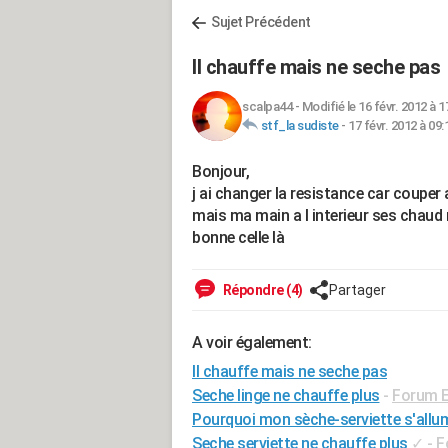
Sujet Précédent
Il chauffe mais ne seche pas
scalpa44
-
Modifié le 16 févr. 2012 à 1
stf_la sudiste
-
17 févr. 2012 à 09:
Bonjour,
j ai changer la resistance car couper 
mais ma main a l interieur ses chaud mais
bonne celle là
Répondre (4)
Partager
A voir également:
Il chauffe mais ne seche pas
Seche linge ne chauffe plus
-
Forum E
Pourquoi mon sèche-serviette s'allu
Seche serviette ne chauffe plus
✓
-
F