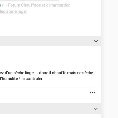
e
✓
-
Forum Chauffage et climatisation
lectroménager
z d'un sèche linge .... donc il chauffe mais ne sèche
'humidité !!! a controler