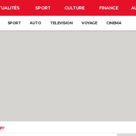
TUALITÉS
SPORT
CULTURE
FINANCE
A
SPORT
AUTO
TELEVISION
VOYAGE
CINEMA
ger