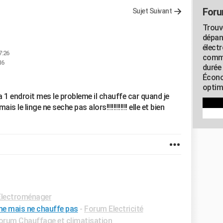
Foru
Sujet Suivant
Trouv
dépan
élect
7:26
commu
16
durée
Écono
optimi
a 1 endroit mes le probleme il chauffe car quand je
 le linge ne seche pas alors!!!!!!!!!!!! elle et bien
lectroménager
me mais ne chauffe pas
-
Forum Electricité
orum Chauffage et climatisation