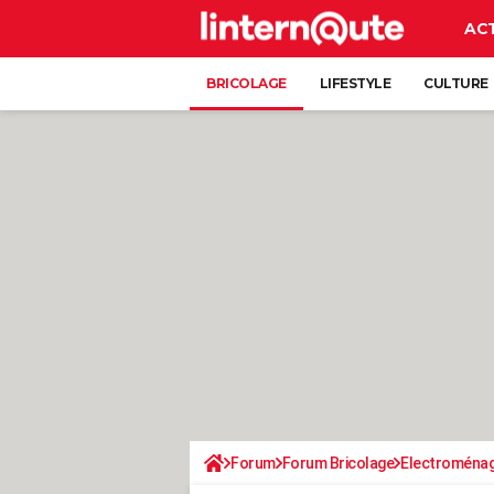
AC
BRICOLAGE
LIFESTYLE
CULTURE
Forum
Forum Bricolage
Electroména