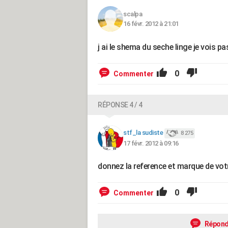
scalpa
16 févr. 2012 à 21:01
j ai le shema du seche linge je vois p
0
Commenter
RÉPONSE 4 / 4
stf_la sudiste
8 275
17 févr. 2012 à 09:16
donnez la reference et marque de vot
0
Commenter
Répond