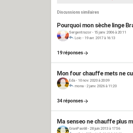
Discussions similaires
Pourquoi mon sèche linge Br
Sergentrazor
-
15 janv. 2006 à 20:11
Loic
-
19 avr. 2017 à 16:13
19 réponses
Mon four chauffe mets ne cui
Eda
-
10 nov. 2020 à 20:09
mona
-
2 janv. 2026 à 11:20
34 réponses
Ma senseo ne chauffe plus m
GranPas68
-
28 juin 2013 à 17:56