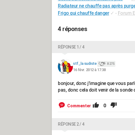
Radiateur ne chauffe pas après purg
Frigo qui chauffe danger
✓
-
Forum E
4 réponses
RÉPONSE 1 / 4
stf_la sudiste
8 275
16 févr. 2012 à 17:38
bonjour, donc j'imagine que vous parle
pas, donc cela doit venir de la sonde d
0
Commenter
RÉPONSE 2 / 4