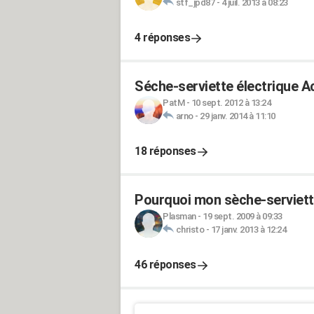
stf_jpd87
-
4 juil. 2013 à 08:23
4 réponses
Séche-serviette électrique 
PatM
-
10 sept. 2012 à 13:24
arno
-
29 janv. 2014 à 11:10
18 réponses
Pourquoi mon sèche-serviette
Plasman
-
19 sept. 2009 à 09:33
christo
-
17 janv. 2013 à 12:24
46 réponses