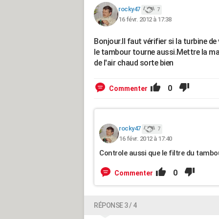
rocky47
7
16 févr. 2012 à 17:38
Bonjour.Il faut vérifier si la turbine d
le tambour tourne aussi.Mettre la main
de l'air chaud sorte bien
0
Commenter
rocky47
7
16 févr. 2012 à 17:40
Controle aussi que le filtre du tambo
0
Commenter
RÉPONSE 3 / 4