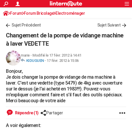
ACTUALITÉS
Forum
Forum Bricolage
Connexion
Electroménager
S'inscrire
Rechercher
Société
Education
Villes
Politique
Faits Divers
Monde
+
SPORT
Sujet Précédent
Sujet Suivant
Football
Cyclisme
Forum
Coupe du monde 2026
Tennis
Rugby
CULTURE
Changement de la pompe de vidange machine
TNT
Cinéma
Musique
Programme TV
Streaming
Sorties cinéma
+
à laver VEDETTE
FINANCE
Impôts
Immobilier
Banque
Crédit
Retraite
Epargne
Risques naturels par ville
Assurance
AUTO
marie
-
Modifié le 17 févr. 2012 à 14:41
KIDUGUEN
-
17 févr. 2012 à 15:06
Réserver un essai
Berlines
Forum auto
Essais
Citadines
SUV
+
HIGH-TECH
Bonjour,
Je dois changer la pompe de vidange de ma machine à
Meilleur smartphone
Ordinateurs
Guide high-tech
Mobiles
Internet
Jeux vidéo
+
BRICOLAGE
laver. C'est une vedette (type 5479) de 4kg avec ouverture
sur le dessus (je l'ai acheté en 1983!!!). Pouvez-vous
Aménagement intérieur
Cuisine
Jardinage
+
Forum
Extérieur
Salle de bains
Rangement
WEEK-END
m'expliquer comment faire et s'il faut des outils spéciaux.
Merci beaucoup de votre aide
Escapades
Expositions
Week-end nature
Guides de France
Patrimoine
Musées
+
LIFESTYLE
Répondre (1)
Partager
Bien-être
Mode
+
Art de vivre
Loisirs
Modes de vie
SANTE
A voir également:
Guide de la santé
Médicaments
+
Alimentation
Maladies
Sommeil
VOYAGE