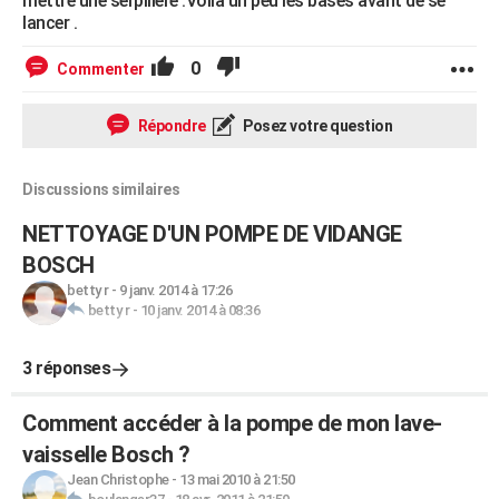
mettre une serpillère .Voilà un peu les bases avant de se
lancer .
0
Commenter
Répondre
Posez votre question
Discussions similaires
NETTOYAGE D'UN POMPE DE VIDANGE
BOSCH
betty r
-
9 janv. 2014 à 17:26
betty r
-
10 janv. 2014 à 08:36
3 réponses
Comment accéder à la pompe de mon lave-
vaisselle Bosch ?
Jean Christophe
-
13 mai 2010 à 21:50