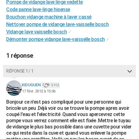
Pompe de vidange lave linge vedette
City break
Voyage de noces
Climat
Destinations
Voyage nature
Forum
+
PHOTO
Code panne lave-linge hisense
Bouchon vidange machine à laver cassé
GUIDES D'ACHAT
Nettoyer pompe de vidange lave-vaisselle bosch
Vidange lave vaisselle bosch
✓
BONS PLANS
Démonter pompe vidange lave-vaisselle bosch
✓
CARTE DE VOEUX
1 réponse
Carte Bonne année
Carte Pâques
Carte de Noël
Carte Saint-Valentin
Carte d'anniversaire
DICTIONNAIRE
Biographies
Expressions
Dictionnaire
Citations
Proverbes
PROGRAMME TV
RÉPONSE 1 / 1
COPAINS D'AVANT
KIDUGUEN
5 112
17 févr. 2012 à 15:06
Se connecter
Collèges
Universités
Service militaire
S'inscrire
Lycées
Primaires
Entreprises
Avis de recherche
AVIS DE DÉCÈS
Bonjour ce n'est pas compliqué pour une personne qui
bricole un peu .Déjà voir ou se trouve la pompe apres avoir
FORUM
coupé l'eau et l'electricité .Quand vous apercevrez cette
Lifestyle
Sport
Television
Cinema
Bricolage
Culture
Auto
Voyage
pompe vous verrez comment elle est fixée .Mettre le tuyau
de vidange le plus bas possible dans une cuvette pour vider
ce qui reste dans la cuve et quand vous enlever la pompe