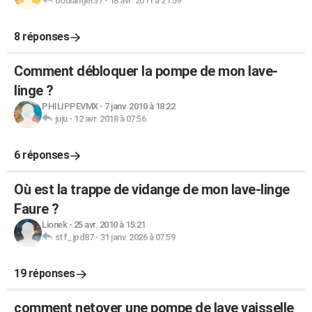
boulanger37
-
18 avr. 2011 à 21:59
8 réponses
Comment débloquer la pompe de mon lave-
linge ?
PHILIPPEVMX
-
7 janv. 2010 à 18:22
juju
-
12 avr. 2018 à 07:56
6 réponses
Où est la trappe de vidange de mon lave-linge
Faure ?
Lionek
-
25 avr. 2010 à 15:21
stf_jpd87
-
31 janv. 2026 à 07:59
19 réponses
comment netoyer une pompe de lave vaisselle