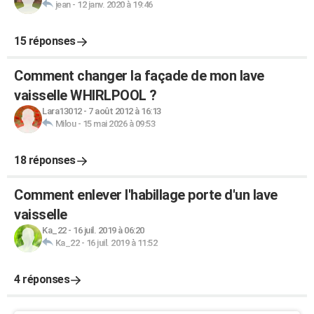
jean
-
12 janv. 2020 à 19:46
15 réponses
Comment changer la façade de mon lave
vaisselle WHIRLPOOL ?
Lara13012
-
7 août 2012 à 16:13
Milou
-
15 mai 2026 à 09:53
18 réponses
Comment enlever l'habillage porte d'un lave
vaisselle
Ka_22
-
16 juil. 2019 à 06:20
Ka_22
-
16 juil. 2019 à 11:52
4 réponses