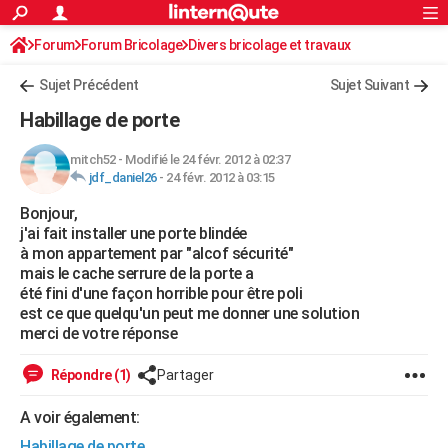
ACTUALITÉS
Forum
Forum Bricolage
Connexion
Divers bricolage et travaux
S'inscrire
Rechercher
Société
Education
Villes
Politique
Faits Divers
Monde
+
SPORT
Sujet Précédent
Sujet Suivant
Football
Cyclisme
Forum
Coupe du monde 2026
Tennis
Rugby
CULTURE
Habillage de porte
TNT
Cinéma
Musique
Programme TV
Streaming
Sorties cinéma
+
FINANCE
mitch52
-
Modifié le 24 févr. 2012 à 02:37
jdf_daniel26
-
24 févr. 2012 à 03:15
Impôts
Immobilier
Banque
Crédit
Retraite
Epargne
Risques naturels par ville
Assurance
AUTO
Bonjour,
Réserver un essai
Berlines
Forum auto
Essais
Citadines
SUV
+
HIGH-TECH
j'ai fait installer une porte blindée
à mon appartement par "alcof sécurité"
Meilleur smartphone
Ordinateurs
Guide high-tech
Mobiles
Internet
Jeux vidéo
+
BRICOLAGE
mais le cache serrure de la porte a
été fini d'une façon horrible pour être poli
Aménagement intérieur
Cuisine
Jardinage
+
Forum
Extérieur
Salle de bains
Rangement
WEEK-END
est ce que quelqu'un peut me donner une solution
merci de votre réponse
Escapades
Expositions
Week-end nature
Guides de France
Patrimoine
Musées
+
LIFESTYLE
Répondre (1)
Partager
Bien-être
Mode
+
Art de vivre
Loisirs
Modes de vie
SANTE
A voir également:
Guide de la santé
Médicaments
+
Alimentation
Maladies
Sommeil
VOYAGE
Habillage de porte