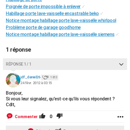
City break
Voyage de noces
Climat
Destinations
Voyage nature
Forum
+
Poignée de porte impossible à enlever
✓
PHOTO
Habillage porte lave-vaisselle encastrable beko
✓
GUIDES D'ACHAT
Notice montage habillage porte lave-vaisselle whirlpool
Problème porte de garage goodhome
BONS PLANS
Notice montage habillage porte lave-vaisselle siemens
✓
CARTE DE VOEUX
1 réponse
Carte Bonne année
Carte Pâques
Carte de Noël
Carte Saint-Valentin
Carte d'anniversaire
DICTIONNAIRE
RÉPONSE 1 / 1
Biographies
Expressions
Dictionnaire
Citations
Proverbes
PROGRAMME TV
jdf_daniel26
COPAINS D'AVANT
1 813
24 févr. 2012 à 03:15
Se connecter
Collèges
Universités
Service militaire
S'inscrire
Lycées
Primaires
Entreprises
Avis de recherche
AVIS DE DÉCÈS
Bonjour,
Si vous leur signalez, qu'est-ce qu'ils vous répondent ?
FORUM
Cdlt,
Lifestyle
Sport
Television
Cinema
Bricolage
Culture
Auto
Voyage
0
Commenter