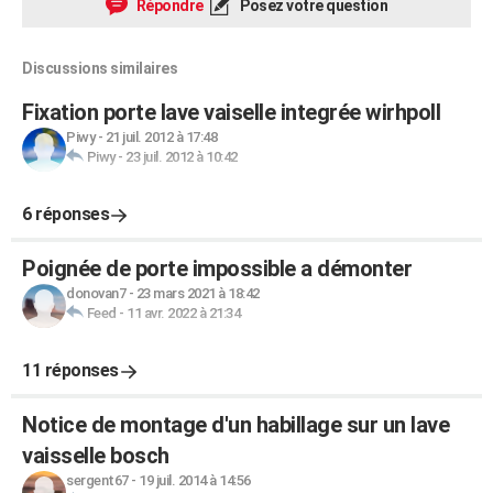
Répondre
Posez votre question
Discussions similaires
Fixation porte lave vaiselle integrée wirhpoll
Piwy
-
21 juil. 2012 à 17:48
Piwy
-
23 juil. 2012 à 10:42
6 réponses
Poignée de porte impossible a démonter
donovan7
-
23 mars 2021 à 18:42
Feed
-
11 avr. 2022 à 21:34
11 réponses
Notice de montage d'un habillage sur un lave
vaisselle bosch
sergent67
-
19 juil. 2014 à 14:56