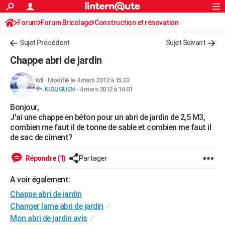
ACTUALITÉS
Forum
Forum Bricolage
Connexion
Construction et rénovation
S'inscrire
Rechercher
Société
Education
Villes
Politique
Faits Divers
Monde
+
SPORT
Sujet Précédent
Sujet Suivant
Football
Cyclisme
Forum
Coupe du monde 2026
Tennis
Rugby
CULTURE
Chappe abri de jardin
TNT
Cinéma
Musique
Programme TV
Streaming
Sorties cinéma
+
FINANCE
Wil
-
Modifié le 4 mars 2012 à 15:33
KIDUGUEN
-
4 mars 2012 à 16:01
Impôts
Immobilier
Banque
Crédit
Retraite
Epargne
Risques naturels par ville
Assurance
AUTO
Bonjour,
Réserver un essai
Berlines
Forum auto
Essais
Citadines
SUV
+
HIGH-TECH
J'ai une chappe en béton pour un abri de jardin de 2,5 M3,
combien me faut il de tonne de sable et combien me faut il
Meilleur smartphone
Ordinateurs
Guide high-tech
Mobiles
Internet
Jeux vidéo
+
BRICOLAGE
de sac de ciment?
Aménagement intérieur
Cuisine
Jardinage
+
Forum
Extérieur
Salle de bains
Rangement
WEEK-END
Répondre (1)
Partager
Escapades
Expositions
Week-end nature
Guides de France
Patrimoine
Musées
+
LIFESTYLE
A voir également:
Chappe abri de jardin
Bien-être
Mode
+
Art de vivre
Loisirs
Modes de vie
SANTE
Changer lame abri de jardin
✓
Guide de la santé
Médicaments
+
Alimentation
Maladies
Sommeil
VOYAGE
Mon abri de jardin avis
✓