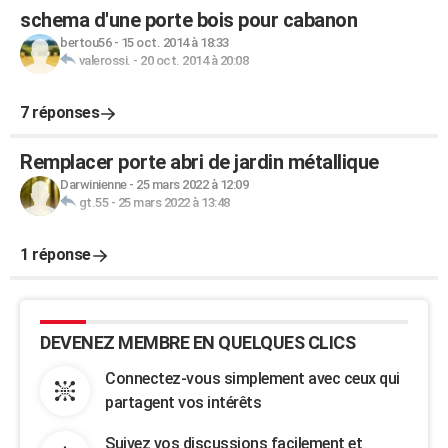
schema d'une porte bois pour cabanon
bertou56
-
15 oct. 2014 à 18:33
valerossi.
-
20 oct. 2014 à 20:08
7 réponses
Remplacer porte abri de jardin métallique
Darwinienne
-
25 mars 2022 à 12:09
gt.55
-
25 mars 2022 à 13:48
1 réponse
DEVENEZ MEMBRE EN QUELQUES CLICS
Connectez-vous simplement avec ceux qui
partagent vos intérêts
Suivez vos discussions facilement et