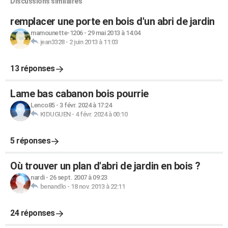
Discussions similaires
remplacer une porte en bois d'un abri de jardin
mamounette-1206
-
29 mai 2013 à 14:04
jean3328
-
2 juin 2013 à 11:03
13 réponses
Lame bas cabanon bois pourrie
Lenco85
-
3 févr. 2024 à 17:24
KIDUGUEN
-
4 févr. 2024 à 00:10
5 réponses
Où trouver un plan d'abri de jardin en bois ?
nardi
-
26 sept. 2007 à 09:23
benandlo
-
18 nov. 2013 à 22:11
24 réponses