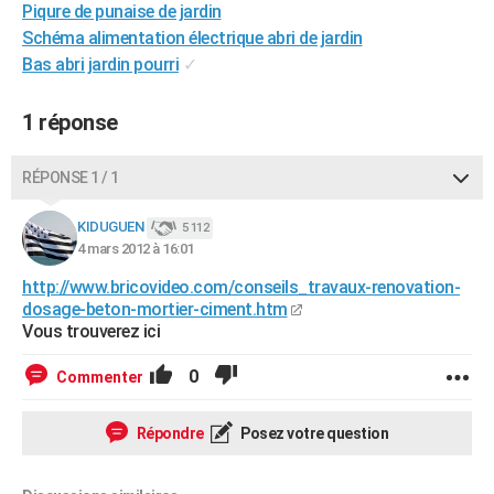
Piqure de punaise de jardin
City break
Voyage de noces
Climat
Destinations
Voyage nature
Forum
+
PHOTO
Schéma alimentation électrique abri de jardin
Bas abri jardin pourri
✓
GUIDES D'ACHAT
BONS PLANS
1 réponse
CARTE DE VOEUX
RÉPONSE 1 / 1
Carte Bonne année
Carte Pâques
Carte de Noël
Carte Saint-Valentin
Carte d'anniversaire
DICTIONNAIRE
KIDUGUEN
5 112
Biographies
Expressions
Dictionnaire
Citations
Proverbes
4 mars 2012 à 16:01
PROGRAMME TV
http://www.bricovideo.com/conseils_travaux-renovation-
COPAINS D'AVANT
dosage-beton-mortier-ciment.htm
Vous trouverez ici
Se connecter
Collèges
Universités
Service militaire
S'inscrire
Lycées
Primaires
Entreprises
Avis de recherche
AVIS DE DÉCÈS
0
Commenter
FORUM
Lifestyle
Sport
Television
Cinema
Bricolage
Culture
Auto
Voyage
Répondre
Posez votre question