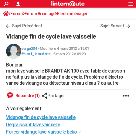
ACTUALITÉS
Forum
Forum Bricolage
Connexion
Electroménager
S'inscrire
Rechercher
Société
Education
Villes
Politique
Faits Divers
Monde
+
SPORT
Sujet Précédent
Sujet Suivant
Football
Cyclisme
Forum
Coupe du monde 2026
Tennis
Rugby
CULTURE
Vidange fin de cycle lave vaisselle
TNT
Cinéma
Musique
Programme TV
Streaming
Sorties cinéma
+
FINANCE
serge234
-
Modifié le 4 mars 2012 à 19:01
stf_la sudiste
-
5 mars 2012 à 09:20
Impôts
Immobilier
Banque
Crédit
Retraite
Epargne
Risques naturels par ville
Assurance
AUTO
Bonjour,
Réserver un essai
Berlines
Forum auto
Essais
Citadines
SUV
+
HIGH-TECH
mon lave vaisselle BRANDT AK 100 avec table de cuisson
ne fait plus la vidange de fin de cycle. Problème d'électro
Meilleur smartphone
Ordinateurs
Guide high-tech
Mobiles
Internet
Jeux vidéo
+
BRICOLAGE
vanne de vidange ou détecteur niveau d'eau ? ou autre.
Aménagement intérieur
Cuisine
Jardinage
+
Forum
Extérieur
Salle de bains
Rangement
WEEK-END
Répondre (1)
Partager
Escapades
Expositions
Week-end nature
Guides de France
Patrimoine
Musées
+
LIFESTYLE
A voir également:
Vidange fin de cycle lave vaisselle
Bien-être
Mode
+
Art de vivre
Loisirs
Modes de vie
SANTE
Dégraissant lave vaisselle
Guide de la santé
Médicaments
+
Alimentation
Maladies
Sommeil
VOYAGE
Forcer vidange lave-vaisselle beko
✓