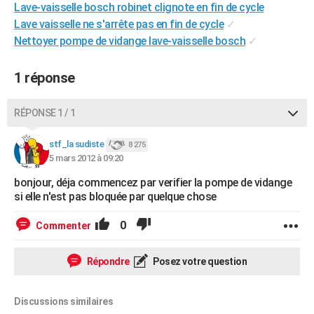
Lave-vaisselle bosch robinet clignote en fin de cycle
City break
Voyage de noces
Climat
Destinations
Voyage nature
Forum
+
PHOTO
Lave vaisselle ne s'arrête pas en fin de cycle
✓
Nettoyer pompe de vidange lave-vaisselle bosch
✓
GUIDES D'ACHAT
BONS PLANS
1 réponse
CARTE DE VOEUX
RÉPONSE 1 / 1
Carte Bonne année
Carte Pâques
Carte de Noël
Carte Saint-Valentin
Carte d'anniversaire
DICTIONNAIRE
stf_la sudiste
8 275
Biographies
Expressions
Dictionnaire
Citations
Proverbes
5 mars 2012 à 09:20
PROGRAMME TV
bonjour, déja commencez par verifier la pompe de vidange
COPAINS D'AVANT
si elle n'est pas bloquée par quelque chose
Se connecter
Collèges
Universités
Service militaire
S'inscrire
Lycées
Primaires
Entreprises
Avis de recherche
AVIS DE DÉCÈS
0
Commenter
FORUM
Répondre
Posez votre question
Lifestyle
Sport
Television
Cinema
Bricolage
Culture
Auto
Voyage
Discussions similaires