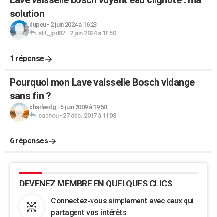
Lave vaisselle bosch voyant eau clignote : ma
solution
dupeu
-
2 juin 2024 à 16:23
stf_jpd87
-
2 juin 2024 à 18:50
1 réponse
Pourquoi mon Lave vaisselle Bosch vidange
sans fin ?
charlesdg
-
5 juin 2009 à 19:58
cachou
-
27 déc. 2017 à 11:08
6 réponses
DEVENEZ MEMBRE EN QUELQUES CLICS
Connectez-vous simplement avec ceux qui
partagent vos intérêts