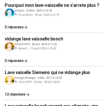
Pourquoi mon lave-vaisselle ne s'arrete plus ?
arthurh
-
24 févr. 2007 à 16:18
Drumdrum
-
28 avr. 2020 à 21:15
5 réponses
vidange lave vaisselle bosch
fredo31470
-
26 nov. 2016 à 11:23
Bebert
-
19 août 2024 à 19:42
5 réponses
Lave vaiselle Siemens qui ne vidange plus
bounga-bounga
-
4 déc. 2011 à 14:24
Chris1975
-
29 déc. 2018 à 18:50
12 réponses