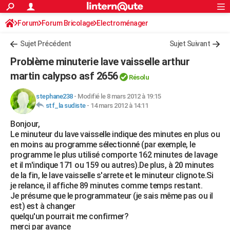
ACTUALITÉS
Forum
Forum Bricolage
Connexion
Electroménager
S'inscrire
Rechercher
Société
Education
Villes
Politique
Faits Divers
Monde
+
SPORT
Sujet Précédent
Sujet Suivant
Football
Cyclisme
Forum
Coupe du monde 2026
Tennis
Rugby
CULTURE
Problème minuterie lave vaisselle arthur
TNT
Cinéma
Musique
Programme TV
Streaming
Sorties cinéma
+
martin calypso asf 2656
FINANCE
Résolu
Impôts
Immobilier
Banque
Crédit
Retraite
Epargne
Risques naturels par ville
Assurance
AUTO
stephane238
-
Modifié le 8 mars 2012 à 19:15
stf_la sudiste
-
14 mars 2012 à 14:11
Réserver un essai
Berlines
Forum auto
Essais
Citadines
SUV
+
HIGH-TECH
Bonjour,
Le minuteur du lave vaisselle indique des minutes en plus ou
Meilleur smartphone
Ordinateurs
Guide high-tech
Mobiles
Internet
Jeux vidéo
+
BRICOLAGE
en moins au programme sélectionné (par exemple, le
programme le plus utilisé comporte 162 minutes de lavage
Aménagement intérieur
Cuisine
Jardinage
+
Forum
Extérieur
Salle de bains
Rangement
WEEK-END
et il m'indique 171 ou 159 ou autres).De plus, à 20 minutes
de la fin, le lave vaisselle s'arrete et le minuteur clignote.Si
Escapades
Expositions
Week-end nature
Guides de France
Patrimoine
Musées
+
LIFESTYLE
je relance, il affiche 89 minutes comme temps restant.
Je présume que le programmateur (je sais même pas ou il
Bien-être
Mode
+
Art de vivre
Loisirs
Modes de vie
SANTE
est) est à changer
quelqu'un pourrait me confirmer?
Guide de la santé
Médicaments
+
Alimentation
Maladies
Sommeil
VOYAGE
merci par avance