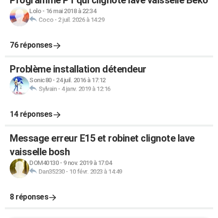
Programme P1 qui clignote lave vaisselle Beko
Lolo
-
16 mai 2018 à 22:34
Coco
-
2 juil. 2026 à 14:29
76 réponses
Problème installation détendeur
Sonic80
-
24 juil. 2016 à 17:12
Sylvain
-
4 janv. 2019 à 12:16
14 réponses
Message erreur E15 et robinet clignote lave
vaisselle bosh
DOM40130
-
9 nov. 2019 à 17:04
Dan35230
-
10 févr. 2023 à 14:49
8 réponses