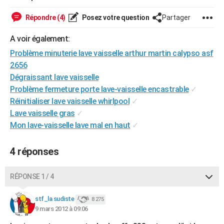
City break
Voyage de noces
Climat
Destinations
Voyage nature
Forum
+
PHOTO
Répondre (4)
Posez votre question
Partager
GUIDES D'ACHAT
A voir également:
BONS PLANS
Problème minuterie lave vaisselle arthur martin calypso asf
2656
CARTE DE VOEUX
Dégraissant lave vaisselle
Problème fermeture porte lave-vaisselle encastrable
✓
Carte Bonne année
Carte Pâques
Carte de Noël
Carte Saint-Valentin
Carte d'anniversaire
DICTIONNAIRE
Réinitialiser lave vaisselle whirlpool
✓
Biographies
Expressions
Dictionnaire
Citations
Proverbes
Lave vaisselle gras
✓
PROGRAMME TV
Mon lave-vaisselle lave mal en haut
✓
COPAINS D'AVANT
4 réponses
Se connecter
Collèges
Universités
Service militaire
S'inscrire
Lycées
Primaires
Entreprises
Avis de recherche
AVIS DE DÉCÈS
FORUM
RÉPONSE 1 / 4
Lifestyle
Sport
Television
Cinema
Bricolage
Culture
Auto
Voyage
stf_la sudiste
8 275
9 mars 2012 à 09:06