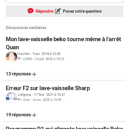
Répondre
Posez votre question
Discussions similaires
Mon lave-vaisselle beko tourne même à l'arrêt
Quan
Hochet
-
9 avr. 2018 à 12:45
Cell33
-
24 juil. 2026 à 18:32
13 réponses
Erreur F2 sur lave-vaisselle Sharp
Johjuma
-
17 févr. 2021 à 15:37
Urve
-
4 nov. 2025 à 10:09
19 réponses