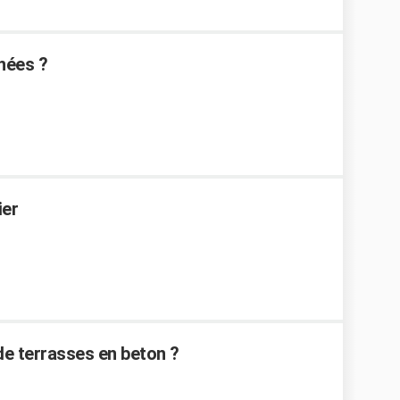
nnées ?
ier
e terrasses en beton ?