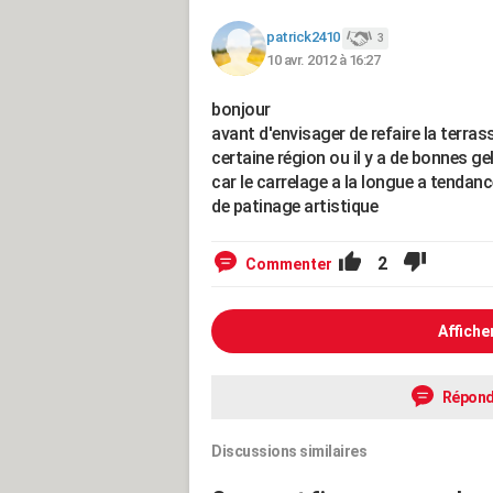
patrick2410
3
10 avr. 2012 à 16:27
bonjour
avant d'envisager de refaire la terras
certaine région ou il y a de bonnes ge
car le carrelage a la longue a tendanc
de patinage artistique
2
Commenter
Affiche
Répond
Discussions similaires