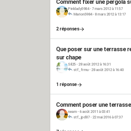
Comment fixer une pergola su
Pinklady5984
-
7 mars 2012 à 11:57
Marion5984
-
8 mars 2012 à 13:17
2 réponses
Que poser sur une terrasse r
sur chape
Sil25
-
28 août 2012 à 16:31
stf_frmu
-
28 août 2012 à 16:40
1 réponse
Comment poser une terrasse s
neam
-
6 août 2011 à 03:41
stf_jpd87
-
22 mai 2016 à 07:37