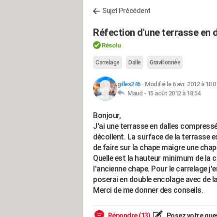
Sujet Précédent
Réfection d'une terrasse en 
Résolu
Carrelage
Dalle
Gravillonnée
gilles246
-
Modifié le 6 avr. 2012 à 18:0
Maud -
15 août 2012 à 18:54
Bonjour,
J'ai une terrasse en dalles compressée
décollent. La surface de la terrasse e
de faire sur la chape maigre une chap
Quelle est la hauteur minimum de la 
l'ancienne chape. Pour le carrelage j
poserai en double encolage avec de la 
Merci de me donner des conseils.
Répondre (13)
Posez votre que