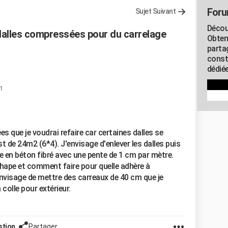
Foru
Sujet Suivant
Décou
dalles compressées pour du carrelage
Obten
parta
const
dédiée
1
s que je voudrai refaire car certaines dalles se
st de 24m2 (6*4). J'envisage d'enlever les dalles puis
e en béton fibré avec une pente de 1 cm par mètre.
chape et comment faire pour quelle adhère à
'envisage de mettre des carreaux de 40 cm que je
colle pour extérieur.
stion
Partager