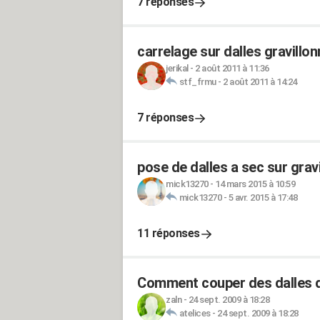
7 réponses
carrelage sur dalles gravillo
jerikal
-
2 août 2011 à 11:36
stf_frmu
-
2 août 2011 à 14:24
7 réponses
pose de dalles a sec sur grav
mick13270
-
14 mars 2015 à 10:59
mick13270
-
5 avr. 2015 à 17:48
11 réponses
Comment couper des dalles d
zaln
-
24 sept. 2009 à 18:28
atelices
-
24 sept. 2009 à 18:28