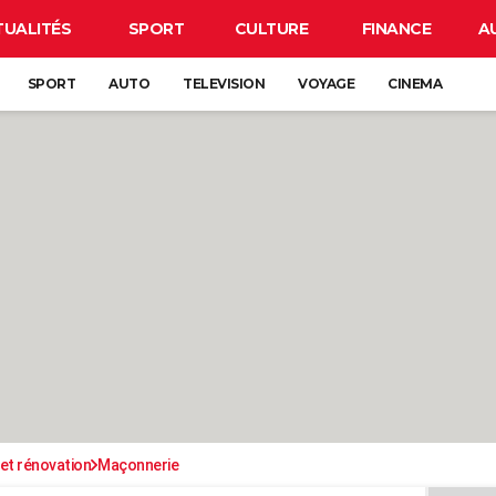
TUALITÉS
SPORT
CULTURE
FINANCE
A
SPORT
AUTO
TELEVISION
VOYAGE
CINEMA
et rénovation
Maçonnerie