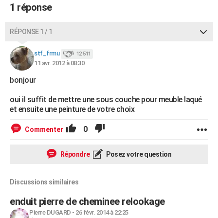
1 réponse
City break
Voyage de noces
Climat
Destinations
Voyage nature
Forum
+
PHOTO
GUIDES D'ACHAT
RÉPONSE 1 / 1
BONS PLANS
stf_frmu
12 511
11 avr. 2012 à 08:30
CARTE DE VOEUX
bonjour
Carte Bonne année
Carte Pâques
Carte de Noël
Carte Saint-Valentin
Carte d'anniversaire
DICTIONNAIRE
oui il suffit de mettre une sous couche pour meuble laqué
Biographies
Expressions
Dictionnaire
Citations
Proverbes
et ensuite une peinture de votre choix
PROGRAMME TV
0
Commenter
COPAINS D'AVANT
Se connecter
Collèges
Universités
Service militaire
S'inscrire
Lycées
Primaires
Entreprises
Avis de recherche
AVIS DE DÉCÈS
Répondre
Posez votre question
FORUM
Discussions similaires
Lifestyle
Sport
Television
Cinema
Bricolage
Culture
Auto
Voyage
enduit pierre de cheminee relookage
Pierre DUGARD
-
26 févr. 2014 à 22:25